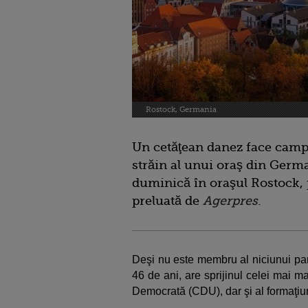
Rostock, Germania
Un cetăţean danez face camp
străin al unui oraş din Germa
duminică în oraşul Rostock, p
preluată de
Agerpres
.
Deşi nu este membru al niciunui par
46 de ani, are sprijinul celei mai 
Democrată (CDU), dar şi al formaţiun