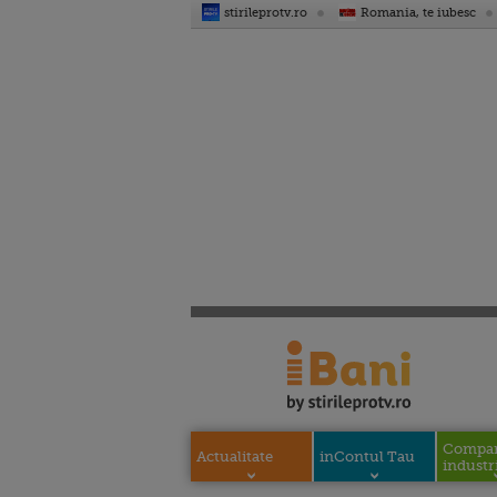
stirileprotv.ro
Romania, te iubesc
Compani
Actualitate
inContul Tau
industri