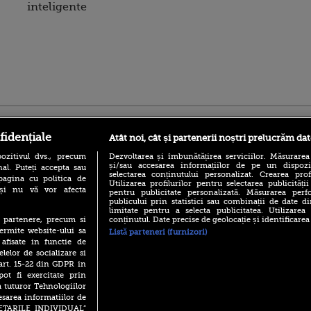
inteligente
ro
foodstory.ro
Procinema.ro
fidențiale
Atât noi, cât și partenerii noștri prelucrăm dat
ozitivul dvs., precum
Dezvoltarea și îmbunătățirea serviciilor. Măsurarea
și/sau accesarea informațiilor de pe un dispoziti
al. Puteți accepta sau
selectarea conținutului personalizat. Crearea prof
pagina cu politica de
Utilizarea profilurilor pentru selectarea publicității
i și nu vă vor afecta
pentru publicitate personalizată. Măsurarea perfo
publicului prin statistici sau combinații de date di
limitate pentru a selecta publicitatea. Utilizarea
conținutul. Date precise de geolocație și identificarea
te partenere, precum si
(P) Descoperă Lumea
Nikolaj Coster-Wa
ermite website-ului sa
Evenimentelor din România
Listă parteneri (furnizori)
Urzeala Tronurilor
cu Transilvania Events!
 afisate in functie de
Annabelle Wallis,
elelor de socializare si
lui Sebastian Stan,
(P) Raku, gaming intens și o
 art. 15-22 din GDPR in
prinși într-o curs
pauză binemeritată cu...
pot fi exercitate prin
pizza Guseppe
Emoții intense pe
a tuturor Tehnologiilor
Sebastian Stan! Iub
(P) Poți folosi bonurile de
esarea informatiilor de
Annabelle, l-a făcu
masă pentru a comanda
SETARILE INDIVIDUAL”