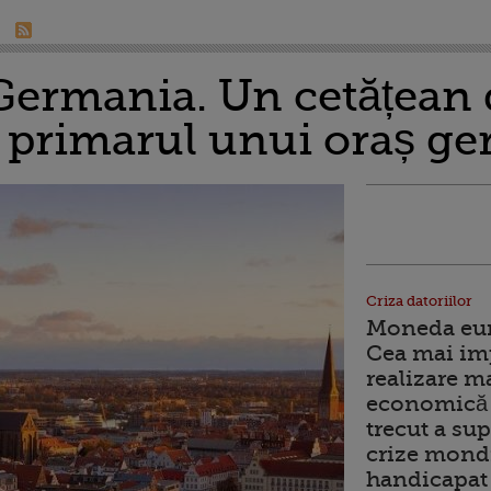
Germania. Un cetățean 
 primarul unui oraș g
Criza datoriilor
Moneda euro
Cea mai im
realizare m
economică 
trecut a sup
crize mondi
handicapat 