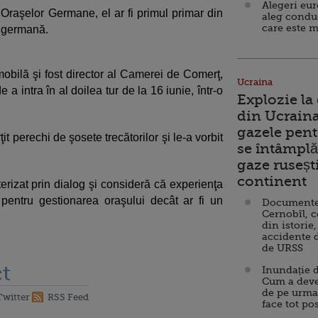
Alegeri eu
 Oraşelor Germane, el ar fi primul primar din
aleg condu
care este m
a germană.
obilă şi fost director al Camerei de Comerţ,
Ucraina
 intra în al doilea tur de la 16 iunie, într-o
Explozie la
din Ucraina
gazele pent
t perechi de şosete trecătorilor şi le-a vorbit
se întâmplă 
gaze ruseșt
continent
terizat prin dialog şi consideră că experienţa
 pentru gestionarea oraşului decât ar fi un
Documente d
Cernobîl, c
din istorie,
accidente 
de URSS
t
Inundație d
Cum a deve
de pe urma
Twitter
RSS Feed
face tot po