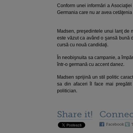
Conform unei informări a Asociaţiei
Germania care nu ar avea cetăţeni
Madsen, preşedintele unui lanţ de m
este văzut ca având o şansă bună de a
cursă cu nouă candidaţi.
În neobişnuita sa campanie, a împărţi
într-o germană cu accent danez.
Madsen sprijină un stil politic carac
sa din afaceri îl face mai pregătit
politician.
Share it!
Connec
Facebook