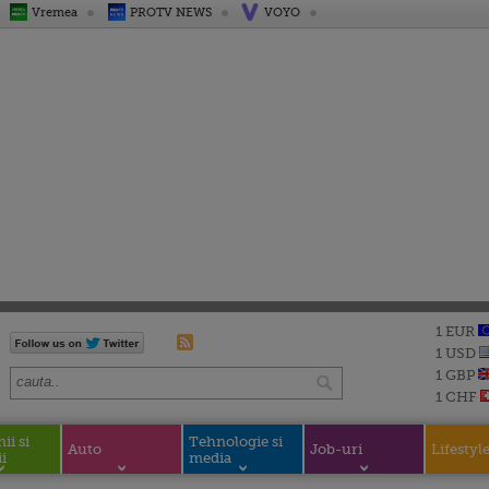
Vremea
PROTV NEWS
VOYO
1 EUR
1 USD
1 GBP
1 CHF
i si
Tehnologie si
Auto
Job-uri
Lifestyl
i
media