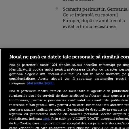
Scenariu pesimist în Germania.
Ce se întâmplă cu motorul
Europei, după ce anul trecut a
evitat la limită recesiunea
Stirileprotv.ro
ilike-it.
Nouă ne pasă ca datele tale personale să rămână con
Noi și partenerii noștri
201
stocăm și/sau accesăm informații pe disp
identificatorii cookie unici pentru prelucrarea datelor cu caracter person
gestiona alegerile dvs. făcând clic mai jos sau în orice moment, pe 
confidențialitate. Aceste alegeri vor fi raportate partenerilor noștr
navigarea.
Mai multe detalii
Ziua Internațională a
pisicilor vineri. Care sunt
Noi si partenerii nostri (retelele de socializare si agentiile de publicita
beneficiile felinelor pentru
furnizorii nostri de servicii de date analitice) prelucram date pentru a p
sănătatea noastră
functioneze, pentru a personaliza continutul si anunturile publicitare
Horoscop săptămâna 10-16
interesele si/sau profilul dvs., pentru a va oferi functionalitati aferente ret
august 2026. Zodia care are
pentru a analiza traficul pe website. Beneficiati de drepturile prevazute de
parte de o schimbare
legatura cu prelucrarea datelor cu caracter personal. Aceste drepturi 
radicală
aici
modalitatea indicata
. Prin click pe “ACCEPT TOATE”, acceptati folosire
de tip Cookie, care implica inclusiv acceptul dvs. cu privire la stocarea/acc
Dunărea rămâne la
catre Vendor-ii cu care colaboram. Prin click pe “VREAU SA MODIFIC 
Cernavodă la nivelul din 3