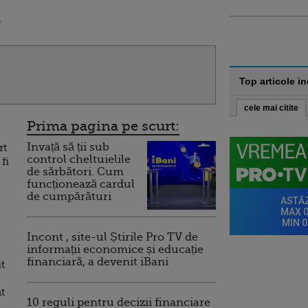
6
Top articole i
cele mai citite
Prima pagina pe scurt:
Invață să ții sub
rt
control cheltuielile
fi
de sărbători. Cum
funcționează cardul
de cumpărături
Incont , site-ul Știrile Pro TV de
informații economice și educație
financiară, a devenit iBani
t
t
10 reguli pentru decizii financiare