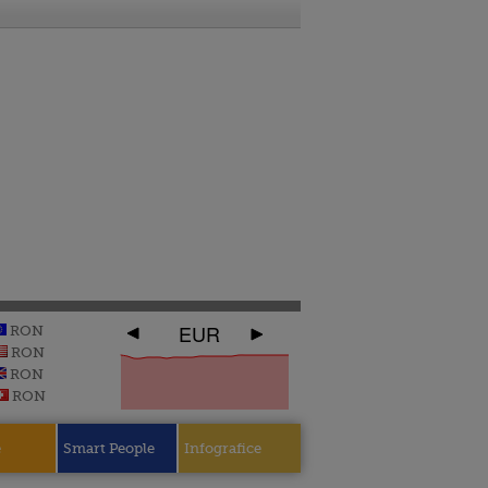
EUR
RON
RON
RON
RON
e
Smart People
Infografice