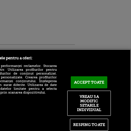
Sport.ro
ele pentru a oferi:
 performanței reclamelor. Stocarea
v. Utilizarea profilurilor pentru
ilurilor de conținut personalizat.
 personalizate. Crearea profilurilor
rmanței conținutului. Înțelegerea
ACCEPT TOATE
n surse diferite. Utilizarea de date
 datelor limitate pentru a selecta
Zuffa Boxing 10, ASTĂZI,
 prin scanarea dispozitivului.
ldau din
LIVE pe VOYO SPORT 1!
VREAU SA
 și
Românul Daniel Buciuc are
MODIFIC
 logodnica
meciul carierei cu Louis
SETARILE
 sunt
Greene
INDIVIDUAL
ă criminală
MERCATO ANGLIA 2026 |
ntru
Vezi aici toate mutările verii
ita lui,
făcute în Premier League
RESPING TOATE
t tată!
(EXCLUSIV pe VOYO)