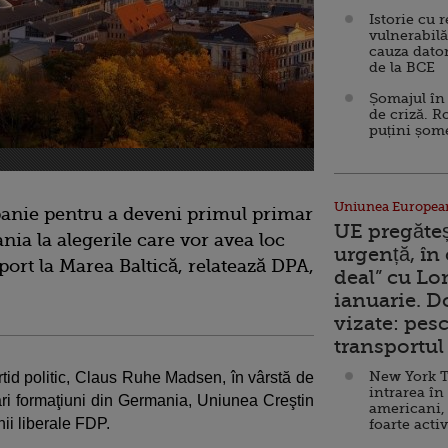
Istorie cu 
vulnerabilă
cauza dator
de la BCE
Șomajul în 
de criză. R
puțini șom
Uniunea Europea
anie pentru a deveni primul primar
UE pregăte
nia la alegerile care vor avea loc
urgență, în
ort la Marea Baltică, relatează DPA,
deal” cu Lo
ianuarie. 
vizate: pesc
transportul 
New York T
tid politic, Claus Ruhe Madsen, în vârstă de
intrarea în
mari formaţiuni din Germania, Uniunea Creştin
americani,
ii liberale FDP.
foarte acti