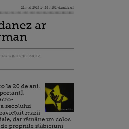
22 mai 2019 14:36 / 181 vizualizari
danez ar
erman
Ads by INTERNET PROTV
 la 20 de ani.
portantă
acro-
a secolului
raviețuit marii
ale, dar rămâne un colos
de propriile slăbiciuni