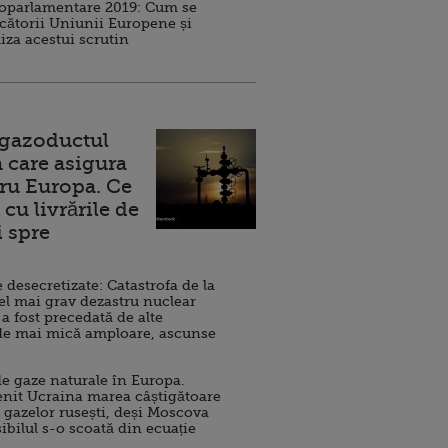
roparlamentare 2019: Cum se
cătorii Uniunii Europene și
iza acestui scrutin
 gazoductul
 care asigura
ru Europa. Ce
cu livrările de
i spre
esecretizate: Catastrofa de la
el mai grav dezastru nuclear
 a fost precedată de alte
de mai mică amploare, ascunse
e gaze naturale în Europa.
nit Ucraina marea câștigătoare
 gazelor rusești, deși Moscova
sibilul s-o scoată din ecuație