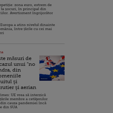
repetiție: zona euro, extrem de
 la șocuri, în principal din
iilor. Avertisment îngrijorător
Europa a atins nivelul dinainte
omânia, între țările cu cei mai
eri
na
ște măsuri de
 cazul unui ”no
ndra, din
Domeniile
uitul şi
rutier şi aerian
imes: UE vrea să interzică
 țările membre a cetăţenilor
 din cauza pandemiei încă
ve din SUA