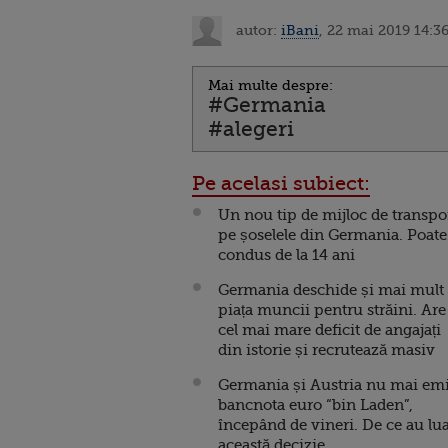
autor:
iBani
, 22 mai 2019 14:3
Mai multe despre:
#Germania
#alegeri
Pe acelasi subiect:
Un nou tip de mijloc de transpo
pe șoselele din Germania. Poate 
condus de la 14 ani
Germania deschide și mai mult
piața muncii pentru străini. Are
cel mai mare deficit de angajați
din istorie și recrutează masiv
Germania și Austria nu mai emi
bancnota euro “bin Laden”,
începând de vineri. De ce au lua
această decizie