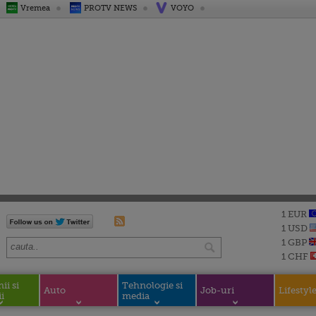
Vremea
PROTV NEWS
VOYO
1 EUR
1 USD
1 GBP
1 CHF
i si
Tehnologie si
Auto
Job-uri
Lifestyl
i
media