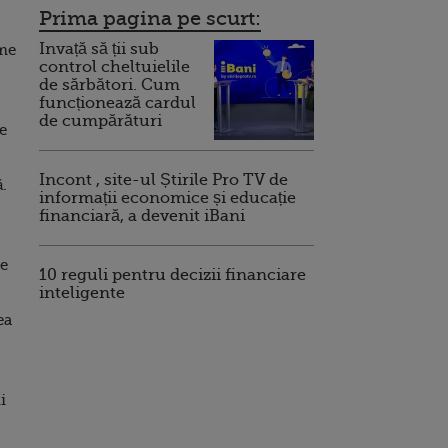
Prima pagina pe scurt:
Invață să ții sub
me
control cheltuielile
de sărbători. Cum
funcționează cardul
de cumpărături
de
Incont , site-ul Știrile Pro TV de
ă.
informații economice și educație
financiară, a devenit iBani
te
10 reguli pentru decizii financiare
inteligente
ea
i