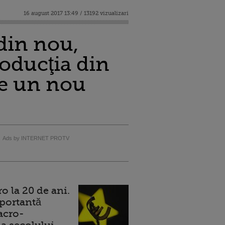
16 august 2017 13:49 / 13192 vizualizari
 din nou,
roducţia din
ge un nou
Ads by INTERNET PROTV
 la 20 de ani.
portantă
acro-