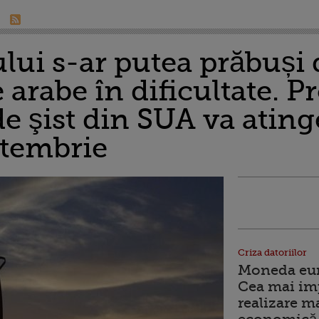
ului s-ar putea prăbuși
 arabe în dificultate. P
de şist din SUA va atin
ptembrie
Criza datoriilor
Moneda euro
Cea mai im
realizare m