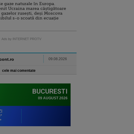
e gaze naturale în Europa.
nit Ucraina marea câștigătoare
 gazelor rusești, deși Moscova
sibilul s-o scoată din ecuație
Ads by INTERNET PROTV
ncont.ro
09.08.2026
cele mai comentate