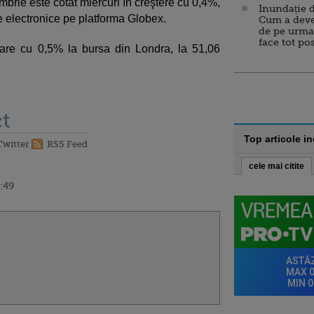
mbrie este cotat miercuri în creştere cu 0,4%,
Inundație d
ile electronice pe platforma Globex.
Cum a deve
de pe urma
face tot po
rcare cu 0,5% la bursa din Londra, la 51,06
t
Top articole i
Twitter
RSS Feed
cele mai citite
:49