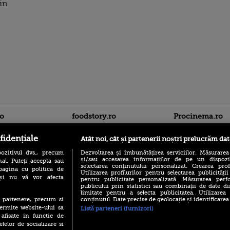
din
ro
foodstory.ro
Procinema.ro
fidențiale
Atât noi, cât și partenerii noștri prelucrăm dat
ozitivul dvs., precum
Dezvoltarea și îmbunătățirea serviciilor. Măsurarea
și/sau accesarea informațiilor de pe un dispoziti
al. Puteți accepta sau
selectarea conținutului personalizat. Crearea prof
pagina cu politica de
Utilizarea profilurilor pentru selectarea publicității
i și nu vă vor afecta
pentru publicitate personalizată. Măsurarea perfo
publicului prin statistici sau combinații de date di
(P) Descoperă Lumea
limitate pentru a selecta publicitatea. Utilizarea
Banditul zburător,
Evenimentelor din România
conținutul. Date precise de geolocație și identificarea
te partenere, precum si
prolific spărgător
cu Transilvania Events!
ermite website-ului sa
din Canada
Listă parteneri (furnizori)
 afisate in functie de
(P) Raku, gaming intens și o
Nikolaj Coster-Wa
elelor de socializare si
pauză binemeritată cu...
Urzeala Tronurilor