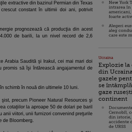
New York T
ăţile extractive din bazinul Permian din Texas
intrarea în
escut constant în ultimii doi ani, potrivit
americani,
foarte acti
Alegeri eu
 Energie prognozează că producţia din acest
aleg condu
care este m
.000 de barili, la un nivel record de 2,6
Ucraina
ce Arabia Saudită şi Irakul, cei mai mari doi
Explozie la
u promis să îşi întărească angajamentul de
din Ucraina
gazele pent
se întâmplă 
în schimb în nouă din ultimele 10 luni.
gaze ruseșt
continent
e şist, precum Pioneer Natural Resources şi
ea cotaţiilor la aproape 50 de dolari pe baril
Documente d
Cernobîl, c
anii viitori, unii furnizori convenind preţurile
din istorie,
ute de Bloomberg.
accidente 
de URSS