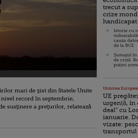
economică 
trecut a sup
crize mondi
handicapat 
Istorie cu 
vulnerabilă
cauza dator
de la BCE
Șomajul în 
de criză. R
puțini șom
Uniunea Europea
rilor mari de şist din Statele Unite
UE pregăte
 nivel record în septembrie,
urgență, în
 susţinere a preţurilor, relatează
deal” cu Lo
ianuarie. 
vizate: pesc
transportul 