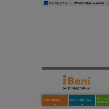
stirileprotv.ro
Romania, te iubesc
Compani
Actualitate
inContul Tau
industri