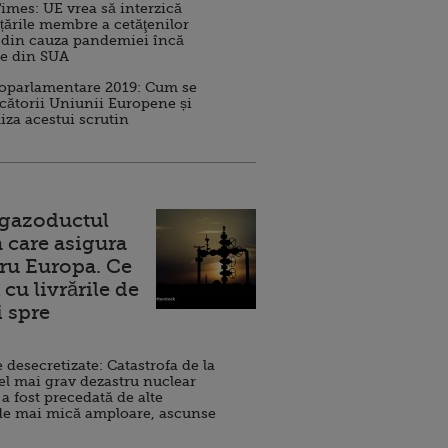
imes: UE vrea să interzică
 țările membre a cetăţenilor
 din cauza pandemiei încă
ve din SUA
roparlamentare 2019: Cum se
cătorii Uniunii Europene și
iza acestui scrutin
 gazoductul
 care asigura
ru Europa. Ce
cu livrările de
i spre
esecretizate: Catastrofa de la
el mai grav dezastru nuclear
 a fost precedată de alte
de mai mică amploare, ascunse