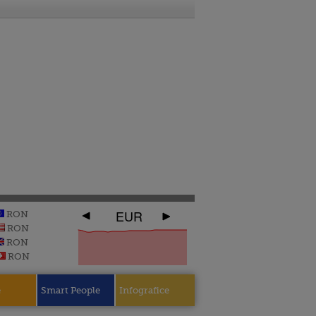
EUR
RON
RON
RON
RON
e
Smart People
Infografice