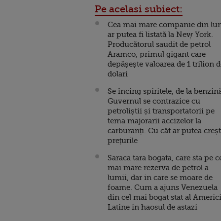
Pe acelasi subiect:
Cea mai mare companie din lu
ar putea fi listată la New York.
Producătorul saudit de petrol
Aramco, primul gigant care
depășește valoarea de 1 trilion 
dolari
Se încing spiritele, de la benzin
Guvernul se contrazice cu
petroliștii și transportatorii pe
tema majorarii accizelor la
carburanți. Cu cât ar putea creș
prețurile
Saraca tara bogata, care sta pe c
mai mare rezerva de petrol a
lumii, dar in care se moare de
foame. Cum a ajuns Venezuela
din cel mai bogat stat al Americi
Latine in haosul de astazi