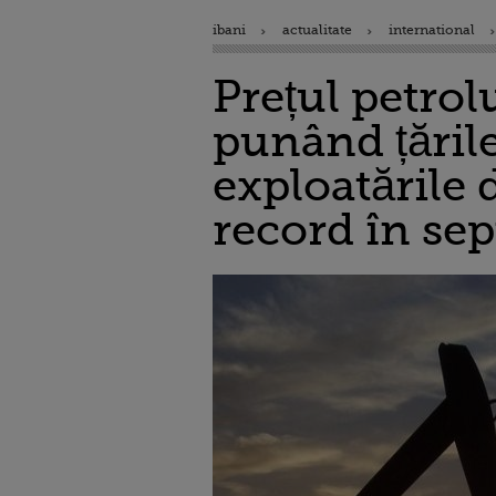
ibani
actualitate
international
Prețul petrol
punând țările
exploatările 
record în se