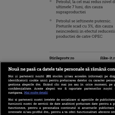
Petrolul, la cel mai redus nivel 
ultimele 7 luni, din cauza
supraproductiei
Petrolul se ieftineste puternic.
Preturile scad cu 3%, din cauza
neincrederii in efectul reducerii
productiei de catre OPEC
Stirileprotv.ro
ilike-it.
Nouă ne pasă ca datele tale personale să rămână con
Noi și partenerii noștri
201
stocăm și/sau accesăm informații pe disp
identificatorii cookie unici pentru prelucrarea datelor cu caracter person
gestiona alegerile dvs. făcând clic mai jos sau în orice moment, pe 
confidențialitate. Aceste alegeri vor fi raportate partenerilor noștr
navigarea.
Mai multe detalii
Noi si partenerii nostri (retelele de socializare si agentiile de publicita
Care este mâncarea
furnizorii nostri de servicii de date analitice) prelucram date pentru a p
preferată a lui Florin
functioneze, pentru a personaliza continutul si anunturile publicitare
Dumitrescu. Juratul
interesele si/sau profilul dvs., pentru a va oferi functionalitati aferente ret
MastrerChef a vorbit despre