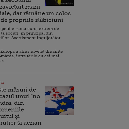
a secolului
raviețuit marii
ale, dar rămâne un colos
de propriile slăbiciuni
repetiție: zona euro, extrem de
 la șocuri, în principal din
iilor. Avertisment îngrijorător
Europa a atins nivelul dinainte
omânia, între țările cu cei mai
eri
na
ște măsuri de
 cazul unui ”no
ndra, din
Domeniile
uitul şi
rutier şi aerian