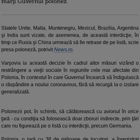
marţi Guvernul polonez.
Statele Unite, Malta, Muntenegru, Mexicul, Brazilia, Argentina
şi India sunt vizate, de asemenea, de această interdicţie, în
timp ce Rusia şi China urmează să fie retrase de pe listă, scrie
presa poloneză, potrivit
News.ro
.
Varşovia ia această decizie în cadrul altor măsuri vizând o
restrângere a vieţii sociale în regiunile cele mai afectate din
Polonia, în contextul în care Guvernul încearcă să îndiguiască
o răspândire a noului coronavirus, fără să recurgă la o izolare
generalizată.
Polonezii pot, în schimb, să călătorească cu avionul în orice
ţară - cu condiţia să folosească doar zboruri indirecte, prin ţări
care nu figurează pe o listă cu interdicţii, precum Germania.
Polonia, o ţară cu 38 de milioane de locuitori, a înregistrat