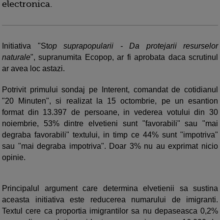
electronica.
Initiativa "St
op suprapopularii - Da protejarii resurselor
naturale
", supranumita Ecopop, ar fi aprobata daca scrutinul
ar avea loc astazi.
Potrivit primului sondaj pe Interent, comandat de cotidianul
"20 Minuten", si realizat la 15 octombrie, pe un esantion
format din 13.397 de persoane, in vederea votului din 30
noiembrie, 53% dintre elvetieni sunt "favorabili" sau "mai
degraba favorabili" textului, in timp ce 44% sunt "impotriva"
sau "mai degraba impotriva". Doar 3% nu au exprimat nicio
opinie.
Principalul argument care determina elvetienii sa sustina
aceasta initiativa este reducerea numarului de imigranti.
Textul cere ca proportia imigrantilor sa nu depaseasca 0,2%