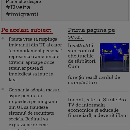
Mai multe despre:
#Elvetia
#imigranti
Pe acelasi subiect:
Prima pagina pe
scurt:
Franta vrea sa respinga
imigrantii din UE al caror
Invață să ții
"comportament personal"
sub control
cheltuielile
reprezinta o amenintare.
de sărbători.
Criticii: aproape orice
Cum
strain ar putea fi
impiedicat sa intre in
funcționează cardul de
tara
cumpărături
Germania adopta masuri
aspre pentru a-i
Incont , site-ul Știrile Pro
impiedica pe imigrantii
TV de informații
din UE sa fraudeze
economice și educație
sistemul de securitate
financiară, a devenit iBani
sociala. Berlinul va
expulza pe oricine