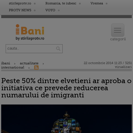
stirileprotv.ro
Romania, te iubesc
Vremea
PROTV NEWS
VOYO
ibani
actualitate
22 octombrie 2014 11:23 / 3251
vizualizari
international
Peste 50% dintre elvetieni ar aproba o
initiativa ce prevede reducerea
numarului de imigranti