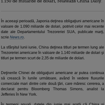
1.150 de miliarde de dolari, relatează China Daily.
În aceeaşi perioadă, Japonia deţinea obligaţiuni americane în
valoare de 1.090 miliarde de dolari, potrivit celor mai recente
date ale Departamentului Trezoreriei SUA, publicate marţi,
scrie
News.ro
.
La sfârşitul lunii iunie, China deţinea titluri pe termen lung ale
Trezoreriei americane în valoare de 1.140 miliarde de dolari şi
titluri pe termen scurt de 2,35 de miliarde de dolari.
Deţinerile Chinei de obligaţiuni americane ar putea continua
să crească în lunile următoare, având în vedere fluxurile
comerciale mari dintre cele două ţări, care măresc cererea, a
declarat pentru Bloomberg Thomas Simons, analist la
Jefferies în New York.
În termeni anuali, datele din iunie mai arată că China şi