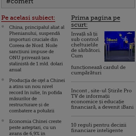
#comert
Pe acelasi subiect:
Prima pagina pe
scurt:
China, principalul aliat al
Phenianului, suspendă
Invață să ții
importuri cruciale din
sub control
cheltuielile
Coreea de Nord. Noile
de sărbători.
sancțiuni impuse de
Cum
ONU privează țara
stalinistă de 1 mld. dolari
funcționează cardul de
anual
cumpărături
Producţia de oţel a Chinei
a atins un nou nivel
Incont , site-ul Știrile Pro
record în iulie, în pofida
TV de informații
măsurilor de
economice și educație
restructurare și de
financiară, a devenit iBani
combatere a poluării
Economia Chinei creste
10 reguli pentru decizii
peste asteptari, cu un
financiare inteligente
avans de 6,9% in