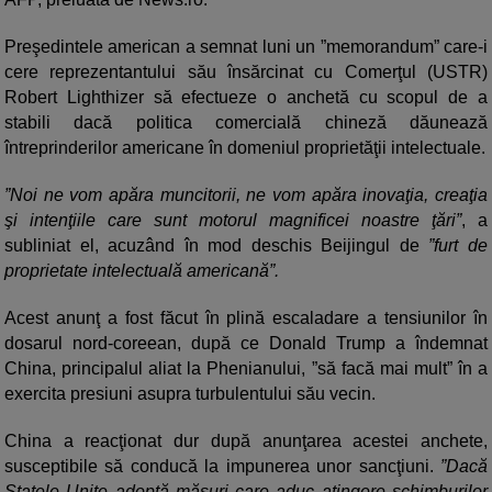
Preşedintele american a semnat luni un ”memorandum” care-i
cere reprezentantului său însărcinat cu Comerţul (USTR)
Robert Lighthizer să efectueze o anchetă cu scopul de a
stabili dacă politica comercială chineză dăunează
întreprinderilor americane în domeniul proprietăţii intelectuale.
”Noi ne vom apăra muncitorii, ne vom apăra inovaţia, creaţia
şi intenţiile care sunt motorul magnificei noastre ţări”
, a
subliniat el, acuzând în mod deschis Beijingul de
”furt de
proprietate intelectuală americană”.
Acest anunţ a fost făcut în plină escaladare a tensiunilor în
dosarul nord-coreean, după ce Donald Trump a îndemnat
China, principalul aliat la Phenianului, ”să facă mai mult” în a
exercita presiuni asupra turbulentului său vecin.
China a reacţionat dur după anunţarea acestei anchete,
susceptibile să conducă la impunerea unor sancţiuni.
”Dacă
Statele Unite adoptă măsuri care aduc atingere schimburilor