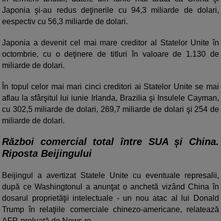
Japonia şi-au redus deţinerile cu 94,3 miliarde de dolari,
eespectiv cu 56,3 miliarde de dolari.
Japonia a devenit cel mai mare creditor al Statelor Unite în
octombrie, cu o deţinere de titluri în valoare de 1.130 de
miliarde de dolari.
În topul celor mai mari cinci creditori ai Statelor Unite se mai
aflau la sfârşitul lui iunie Irlanda, Brazilia şi Insulele Cayman,
cu 302,5 miliarde de dolari, 269,7 miliarde de dolari şi 254 de
miliarde de dolari.
Război comercial total între SUA și China.
Riposta Beijingului
Beijingul a avertizat Statele Unite cu eventuale represalii,
după ce Washingtonul a anunţat o anchetă vizând China în
dosarul proprietăţii intelectuale - un nou atac al lui Donald
Trump în relaţiile comerciale chinezo-americane, relatează
AFP, preluată de News.ro.