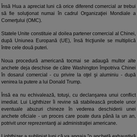
Însă Hua a apreciat luni că orice diferend comercial ar trebui
să fie soluţionat numai în cadrul Organizaţiei Mondiale a
Comerţului (OMC).
Statele Unite constituie al doilea partener comercial al Chinei,
după Uniunea Europană (UE), însă fricţiunile se multiplică
între cele două puteri.
Noua procedură americană tocmai se adaugă multor alte
anchete deja deschise de către Washington împotriva Chinei
în dosarul comercial - cu privire la oţel şi aluminiu - după
venirea la putere a lui Donald Trump.
Însă ea nu echivalează, totuşi, cu declanşarea unui conflict
imediat. Lui Lighthizer îi revine să stabilească probele unor
eventuale abuzuri chineze în vederea deschiderii unei
anchete oficiale - un proces care poate dura până la un an,
potrivit unor reprezentanţi ai administraţiei americane.
Lighthizer a subliniat luni că va angaja ”o anchetă exhaustivă