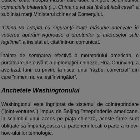
comerciale bilaterale (...), China nu va sta fără să facă ceva”
, a
subliniat marţi Ministerul chinez al Comerţului.
”China va adopta cu siguranţă toate măsurile adecvate în
vederea apărării viguroase a drepturilor şi intereselor sale
legitime”,
a insistat el, citat într-un comunicat.
Înainte de semnarea efectivă a moratoriului american, o
purtătoare de cuvânt a diplomaţiei chineze, Hua Chunying, a
avertizat, luni, cu privire la riscul unui ”război comercial” din
care ”nimeni nu va ieşi învingător”.
Anchetele Washingtonului
Washingtonul este îngrijorat de sistemul de coîntreprindere
("joint-ventures") impus de Beijing întreprinderile americane.
În schimbul unui acces pe piaţa chineză, aceste firme sunt
obligate să împărtăşească cu partenerii locali o parte a know-
how-ului lor tehnologic.