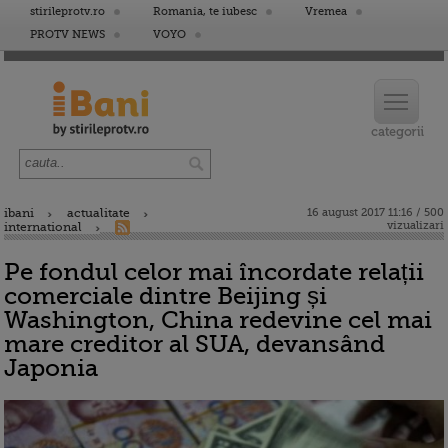
stirileprotv.ro
Romania, te iubesc
Vremea
PROTV NEWS
VOYO
ibani
actualitate
16 august 2017 11:16 / 500
vizualizari
international
Pe fondul celor mai încordate relații
comerciale dintre Beijing și
Washington, China redevine cel mai
mare creditor al SUA, devansând
Japonia