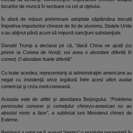
locurilor de muncă în sectoare ca cel al oţelului.
În afară de măsuri preliminare adoptate săptămâna trecută
împotriva importurilor chineze de foi de aluminiu, Statele Unite
s-au abţinut până acum să impună sancţiuni substanţiale.
Donald Trump a declarat joi că, ”
dacă China ne ajută (cu
privire la Coreea de Nord), voi avea o abordare diferită în
comerţ. O abordare foarte diferită”.
Cu toate acestea, reprezentanţi ai administraţiei americane au
negat cu insistenţă orice legătură între acest ultim avatar
comercial şi criza nord-coreeană.
Aceasta este de altfel şi abordarea Beijingului. ”
Problema
peninsulei coreene şi comeţului chinezo-american nu au
absolut nimic a face”
, a subliniat luni Ministerul chinez de
Externe.
Beijingul a votat pe 5 august ”pentru” o rezoluţie prezentată în