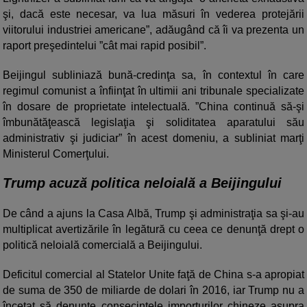
şi, dacă este necesar, va lua măsuri în vederea protejării
viitorului industriei americane”, adăugând că îi va prezenta un
raport preşedintelui ”cât mai rapid posibil”.
Beijingul subliniază bună-credinţa sa, în contextul în care
regimul comunist a înfiinţat în ultimii ani tribunale specializate
în dosare de proprietate intelectuală. ”China continuă să-şi
îmbunătăţească legislaţia şi soliditatea aparatului său
administrativ şi judiciar” în acest domeniu, a subliniat marţi
Ministerul Comerţului.
Trump acuză politica neloială a Beijingului
De când a ajuns la Casa Albă, Trump şi administraţia sa şi-au
multiplicat avertizările în legătură cu ceea ce denunţă drept o
politică neloială comercială a Beijingului.
Deficitul comercial al Statelor Unite faţă de China s-a apropiat
de suma de 350 de miliarde de dolari în 2016, iar Trump nu a
încetat să denunţe consecinţele importurilor chineze asupra