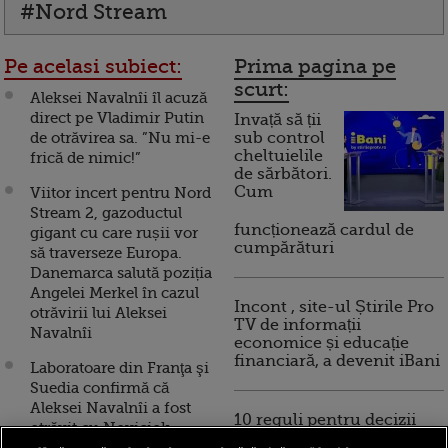
#Nord Stream
Pe acelasi subiect:
Prima pagina pe
scurt:
Aleksei Navalnîi îl acuză
direct pe Vladimir Putin
Invață să ții
de otrăvirea sa. ”Nu mi-e
sub control
cheltuielile
frică de nimic!”
de sărbători.
Cum
Viitor incert pentru Nord
Stream 2, gazoductul
funcționează cardul de
gigant cu care rușii vor
cumpărături
să traverseze Europa.
Danemarca salută poziția
Angelei Merkel în cazul
Incont , site-ul Știrile Pro
otrăvirii lui Aleksei
TV de informații
Navalnîi
economice și educație
financiară, a devenit iBani
Laboratoare din Franţa şi
Suedia confirmă că
Aleksei Navalnîi a fost
10 reguli pentru decizii
otrăvit cu Noviciok
financiare inteligente