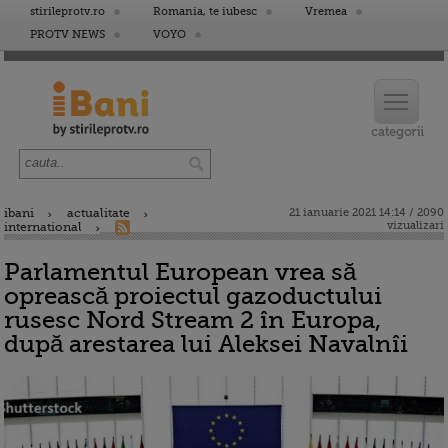
stirileprotv.ro
Romania, te iubesc
Vremea
PROTV NEWS
VOYO
ibani
actualitate
21 ianuarie 2021 14:14 / 2090
vizualizari
international
Parlamentul European vrea să
oprească proiectul gazoductului
rusesc Nord Stream 2 în Europa,
după arestarea lui Aleksei Navalnîi