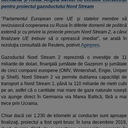
pentru proiectul gazoductului Nord Stream
"Parlamentul European cere UE şi statelor membre să
revizuiască cooperarea cu Rusia în diferite domenii de politică
externă şi cu privire la proiecte precum Nord Stream 2, a cărui
finalizare UE trebuie să o oprească imediat"
, se arată în
rezoluţia consultată de Reuters, potrivit
Agerpres
.
Gazoductul Nord Stream 2 reprezintă o investiţie de 11
miliarde de dolari, finanţată jumătate de Gazprom şi jumătate
de cinci companii europene (OMV, Wintershall, Engie, Uniper
şi Shell). Nord Stream 2 va permite dublarea capacităţii de
transport a Nord Stream 1, până la 110 miliarde de metri cubi
pe an, astfel că o cantitate mai mare de gaze naturale ruseşti
va ajunge direct în Germania via Marea Baltică, fără a mai
trece prin Ucraina.
Chiar dacă cei 1.230 de kilometri ai conductei sunt aproape
finalizaţi, proiectul a fost oprit brusc în luna decembrie 2019,