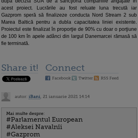
după decizia SUA de a sancţiona companiile angajate în
acest proiect. Lucrările au fost reluate luna trecută iar
Gazprom speră să finalizeze conducta Nord Stream 2 sub
Marea Baltică pentru a dubla capacitatea liniei existente.
Proiectul este finalizat în proporţie de 90% cu doar o porţiune
de 100 km în apele adânci din largul Danemarcei rămasă să
fie terminată.
Share it!
Connect
Facebook
Twitter
RSS Feed
autor:
iBani
, 21 ianuarie 2021 14:14
Mai multe despre:
#Parlamentul European
#Aleksei Navalnîi
#Gazprom