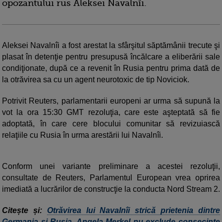
opozantului rus Aleksei Navalnîi.
Aleksei Navalnîi a fost arestat la sfârşitul săptămânii trecute şi
plasat în detenţie pentru presupusă încălcare a eliberării sale
condiţionate, după ce a revenit în Rusia pentru prima dată de
la otrăvirea sa cu un agent neurotoxic de tip Noviciok.
Potrivit Reuters, parlamentarii europeni ar urma să supună la
vot la ora 15:30 GMT rezoluţia, care este aşteptată să fie
adoptată, în care cere blocului comunitar să revizuiască
relaţiile cu Rusia în urma arestării lui Navalnîi.
Conform unei variante preliminare a acestei rezoluţii,
consultate de Reuters, Parlamentul European vrea oprirea
imediată a lucrărilor de construcţie la conducta Nord Stream 2.
Citește și:
Otrăvirea lui Navalnîi strică prietenia dintre
Germania și Rusia. Angela Merkel nu exclude consecinţe