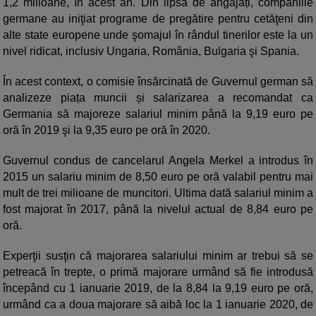
1,2 milioane, în acest an. Din lipsă de angajați, companiile
germane au iniţiat programe de pregătire pentru cetăţeni din
alte state europene unde şomajul în rândul tinerilor este la un
nivel ridicat, inclusiv Ungaria, România, Bulgaria şi Spania.
În acest context, o comisie însărcinată de Guvernul german să
analizeze piața muncii și salarizarea a recomandat ca
Germania să majoreze salariul minim până la 9,19 euro pe
oră în 2019 şi la 9,35 euro pe oră în 2020.
Guvernul condus de cancelarul Angela Merkel a introdus în
2015 un salariu minim de 8,50 euro pe oră valabil pentru mai
mult de trei milioane de muncitori. Ultima dată salariul minim a
fost majorat în 2017, până la nivelul actual de 8,84 euro pe
oră.
Experţii susţin că majorarea salariului minim ar trebui să se
petreacă în trepte, o primă majorare urmând să fie introdusă
începând cu 1 ianuarie 2019, de la 8,84 la 9,19 euro pe oră,
urmând ca a doua majorare să aibă loc la 1 ianuarie 2020, de