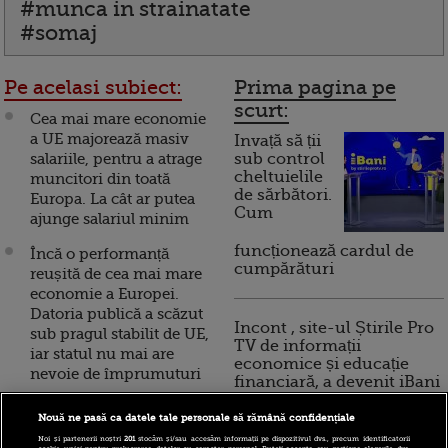
#munca in strainatate
#somaj
Pe acelasi subiect:
Prima pagina pe
scurt:
Cea mai mare economie
a UE majorează masiv
Invață să ții
salariile, pentru a atrage
sub control
cheltuielile
muncitori din toată
de sărbători.
Europa. La cât ar putea
Cum
ajunge salariul minim
funcționează cardul de
Încă o performanță
cumpărături
reușită de cea mai mare
economie a Europei.
Datoria publică a scăzut
Incont , site-ul Știrile Pro
sub pragul stabilit de UE,
TV de informații
iar statul nu mai are
economice și educație
nevoie de împrumuturi
financiară, a devenit iBani
Cea mai mare economie
Nouă ne pasă ca datele tale personale să rămână confidențiale
a Europei aprobă un
10 reguli pentru decizii
Noi și partenerii noștri
201
stocăm și/sau accesăm informații pe dispozitivul dvs., precum identificatorii