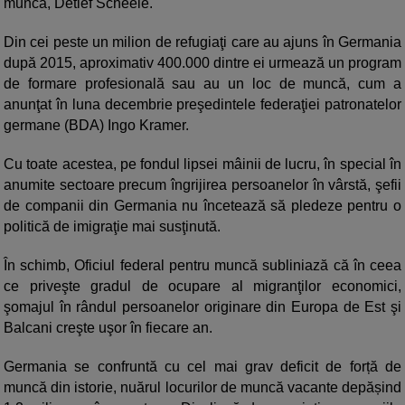
muncă, Detlef Scheele.
Din cei peste un milion de refugiaţi care au ajuns în Germania
după 2015, aproximativ 400.000 dintre ei urmează un program
de formare profesională sau au un loc de muncă, cum a
anunţat în luna decembrie preşedintele federaţiei patronatelor
germane (BDA) Ingo Kramer.
Cu toate acestea, pe fondul lipsei mâinii de lucru, în special în
anumite sectoare precum îngrijirea persoanelor în vârstă, şefii
de companii din Germania nu încetează să pledeze pentru o
politică de imigraţie mai susţinută.
În schimb, Oficiul federal pentru muncă subliniază că în ceea
ce priveşte gradul de ocupare al migranţilor economici,
şomajul în rândul persoanelor originare din Europa de Est şi
Balcani creşte uşor în fiecare an.
Germania se confruntă cu cel mai grav deficit de forță de
muncă din istorie, nuărul locurilor de muncă vacante depășind