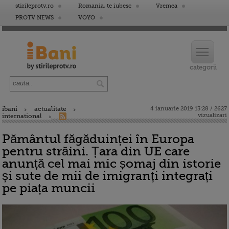
stirileprotv.ro
Romania, te iubesc
Vremea
PROTV NEWS
VOYO
ibani
actualitate
4 ianuarie 2019 13:28 / 2627
vizualizari
international
Pământul făgăduinței în Europa
pentru străini. Țara din UE care
anunță cel mai mic șomaj din istorie
și sute de mii de imigranți integrați
pe piața muncii