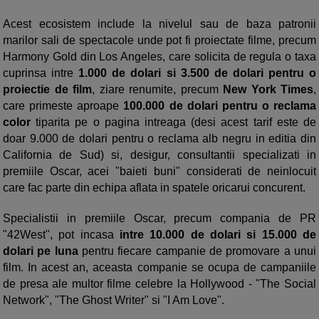
Acest ecosistem include la nivelul sau de baza patronii
marilor sali de spectacole unde pot fi proiectate filme, precum
Harmony Gold din Los Angeles, care solicita de regula o taxa
cuprinsa intre
1.000 de dolari si 3.500 de dolari pentru o
proiectie de film
, ziare renumite, precum
New York Times
,
care primeste aproape
100.000 de dolari pentru o reclama
color
tiparita pe o pagina intreaga (desi acest tarif este de
doar 9.000 de dolari pentru o reclama alb negru in editia din
California de Sud) si, desigur, consultantii specializati in
premiile Oscar, acei "baieti buni" considerati de neinlocuit
care fac parte din echipa aflata in spatele oricarui concurent.
Specialistii in premiile Oscar, precum compania de PR
"42West", pot incasa
intre 10.000 de dolari si 15.000 de
dolari pe luna
pentru fiecare campanie de promovare a unui
film. In acest an, aceasta companie se ocupa de campaniile
de presa ale multor filme celebre la Hollywood - "The Social
Network", "The Ghost Writer" si "I Am Love".