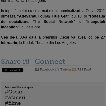
nominalizat la 12 categorii.
In topul filmelor cu cele mai multe nominalizari la Oscar 2011
urmeaza
"Adevaratul curaj/ True Grit"
, cu 10, si
"Reteaua
de socializare/ The Social Network"
si
"Inceputul/
Inception"
, cu cate opt.
Cea de-a 83-a gala a premiilor Oscar va avea loc pe
27
februarie
, la Kodak Theatre din Los Angeles.
Share it!
Connect
Facebook
Twitter
RSS Feed
Mai multe despre:
#Oscar
#afaceri
#filme