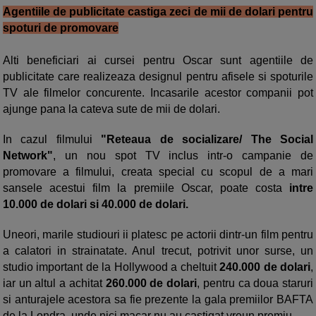
Agentiile de publicitate castiga zeci de mii de dolari pentru
spoturi de promovare
Alti beneficiari ai cursei pentru Oscar sunt agentiile de
publicitate care realizeaza designul pentru afisele si spoturile
TV ale filmelor concurente. Incasarile acestor companii pot
ajunge pana la cateva sute de mii de dolari.
In cazul filmului
"Reteaua de socializare/ The Social
Network"
, un nou spot TV inclus intr-o campanie de
promovare a filmului, creata special cu scopul de a mari
sansele acestui film la premiile Oscar, poate costa
intre
10.000 de dolari si 40.000 de dolari.
Uneori, marile studiouri ii platesc pe actorii dintr-un film pentru
a calatori in strainatate. Anul trecut, potrivit unor surse, un
studio important de la Hollywood a cheltuit
240.000 de dolari
,
iar un altul a achitat
260.000 de dolari
, pentru ca doua staruri
si anturajele acestora sa fie prezente la gala premiilor BAFTA
de la Londra, unde nici macar nu au castigat vreun premiu.