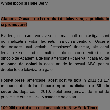
Whiterspoon si Halle Berry.
Afacerea Oscar – de la drepturi de televizare, la publicitate
si promovare!
Evident, cei care vor avea cel mai mult de castigat sunt
nominalizatii si viitorii laureati. Insa cursa pentru un Oscar a
dat nastere unui veritabil "ecosistem" financiar, ale carui
tentacule se intind cu mult dincolo de concurenti si chiar
dincolo de Academia de film americana - care va incasa
65 de
milioane de dolari
in acest an de la postul ABC pentru
drepturile de televizare a galei.
Potrivit presei americane, acest post va taxa in 2011 cu
1,7
milioane de dolari fiecare spot publicitar de 30 de
secunde,
dupa ce, in 2010, pretul unei jumatati de minut de
publicitate era de 1,3-1,5 milioane de dolari.
100.000 de dolari, o reclama color in New York Times