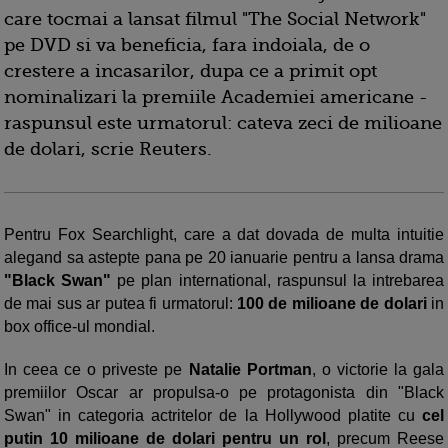
care tocmai a lansat filmul "The Social Network"
pe DVD si va beneficia, fara indoiala, de o
crestere a incasarilor, dupa ce a primit opt
nominalizari la premiile Academiei americane -
raspunsul este urmatorul: cateva zeci de milioane
de dolari, scrie Reuters.
Pentru Fox Searchlight, care a dat dovada de multa intuitie
alegand sa astepte pana pe 20 ianuarie pentru a lansa drama
"Black Swan"
pe plan international, raspunsul la intrebarea
de mai sus ar putea fi urmatorul:
100 de milioane de dolari
in
box office-ul mondial.
In ceea ce o priveste pe
Natalie Portman
, o victorie la gala
premiilor Oscar ar propulsa-o pe protagonista din "Black
Swan" in categoria actritelor de la Hollywood platite cu
cel
putin 10 milioane de dolari pentru un rol
, precum Reese