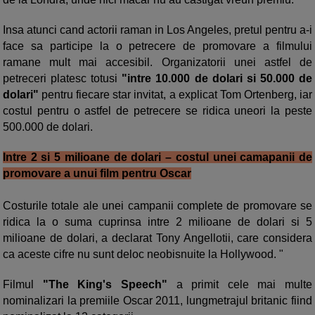
Insa atunci cand actorii raman in Los Angeles, pretul pentru a-i
face sa participe la o petrecere de promovare a filmului
ramane mult mai accesibil. Organizatorii unei astfel de
petreceri platesc totusi
"intre 10.000 de dolari si 50.000 de
dolari"
pentru fiecare star invitat, a explicat Tom Ortenberg, iar
costul pentru o astfel de petrecere se ridica uneori la peste
500.000 de dolari.
Intre 2 si 5 milioane de dolari – costul unei camapanii de
promovare a unui film pentru Oscar
Costurile totale ale unei campanii complete de promovare se
ridica la o suma cuprinsa intre 2 milioane de dolari si 5
milioane de dolari, a declarat Tony Angellotii, care considera
ca aceste cifre nu sunt deloc neobisnuite la Hollywood. "
Filmul
"The King's Speech"
a primit cele mai multe
nominalizari la premiile Oscar 2011, lungmetrajul britanic fiind