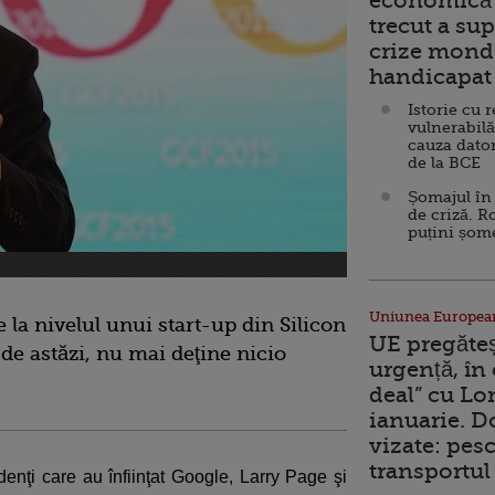
economică 
trecut a sup
crize mondi
handicapat 
Istorie cu 
vulnerabilă
cauza dator
de la BCE
Șomajul în 
de criză. R
puțini șom
Uniunea Europea
la nivelul unui start-up din Silicon
UE pregăte
 de astăzi, nu mai deţine nicio
urgență, în
deal” cu Lo
ianuarie. 
vizate: pesc
transportul 
denţi care au înfiinţat Google, Larry Page şi