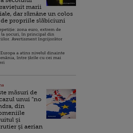
a secolului
raviețuit marii
ale, dar rămâne un colos
de propriile slăbiciuni
repetiție: zona euro, extrem de
 la șocuri, în principal din
iilor. Avertisment îngrijorător
Europa a atins nivelul dinainte
omânia, între țările cu cei mai
eri
na
ște măsuri de
 cazul unui ”no
ndra, din
Domeniile
uitul şi
rutier şi aerian