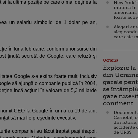
 şi la ultima poziţie pe care o mai deţinea la
New York T
intrarea în
americani,
foarte acti
vea un salariu simbolic, de 1 dolar pe an,
Alegeri eu
aleg condu
care este m
cţie în luna februarie, conform unor surse din
st ţinută secretă de Google, care refuză şi
Ucraina
Explozie la
din Ucraina
tatea Google s-a extins foarte mult, inclusiv
gazele pent
Google să ajungă o companie publică în 2004,
se întâmplă 
eţine încă acţiuni în valoare de 5,3 miliarde
gaze ruseșt
continent
t numit CEO la Google în urmă cu 19 de ani,
Documente d
Cernobîl, c
unţat să mai fie preşedinte executiv.
din istorie,
accidente 
puturile companiei au făcut treptat paşi înapoi.
de URSS