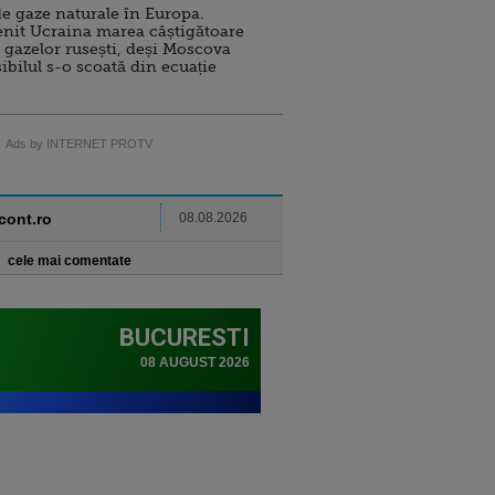
e gaze naturale în Europa.
nit Ucraina marea câștigătoare
 gazelor rusești, deși Moscova
sibilul s-o scoată din ecuație
Ads by INTERNET PROTV
ncont.ro
08.08.2026
cele mai comentate