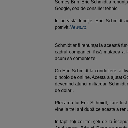
Sergey Brin, Eric Schmidt a renunţat
Google, cea de consilier tehnic.
În această funcţie, Eric Schmidt a
potrivit
News.ro
.
Schmidt ar fi renunţat la această fun
cadrul companiei, însă mutarea a fo
acum să comenteze.
Cu Eric Schmidt la conducere, activi
dincolo de online. Acesta a ajutat 
devenind atunci miliardar. Schmidt d
de dolari.
Plecarea lui Eric Schmidt, care fos
vine la trei ani după ce acesta a ren
În fapt, toţi cei trei şefi de la înce