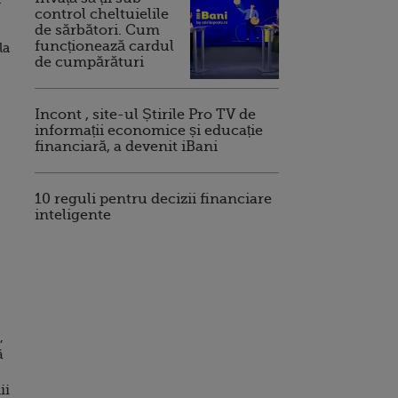
control cheltuielile
de sărbători. Cum
funcționează cardul
la
de cumpărături
Incont , site-ul Știrile Pro TV de
informații economice și educație
financiară, a devenit iBani
10 reguli pentru decizii financiare
inteligente
,
ă
ii