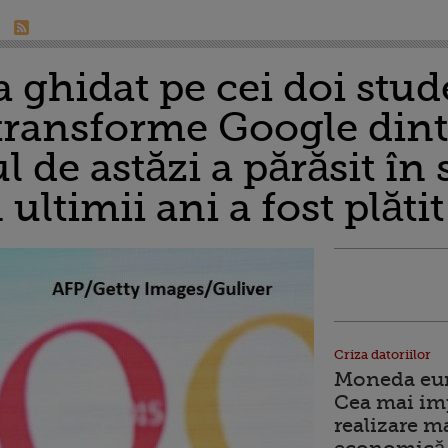
 ghidat pe cei doi stud
 transforme Google dint
l de astăzi a părăsit în 
ultimii ani a fost plătit
Criza datoriilor
Moneda euro
Cea mai im
realizare m