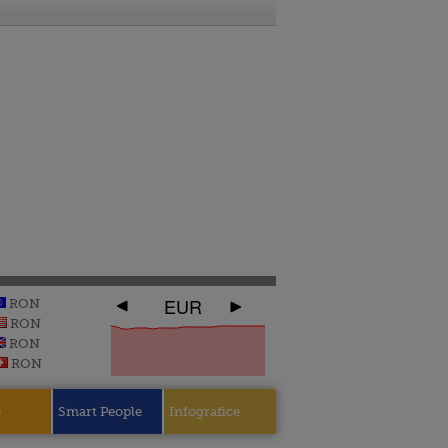
EUR
RON
RON
RON
RON
e
Smart People
Infografice