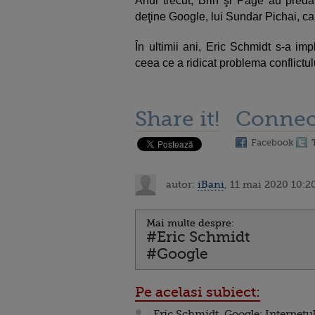
Anul trecut, Brin şi Page au pred
deţine Google, lui Sundar Pichai, 
În ultimii ani, Eric Schmidt s-a im
ceea ce a ridicat problema conflictul
Share it!
Connec
Facebook
autor:
iBani
, 11 mai 2020 10:2
Mai multe despre:
#Eric Schmidt
#Google
Pe acelasi subiect:
Eric Schmidt, Google: Internetu