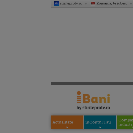
stirileprotv.ro
Romania, te iubesc
Compani
Actualitate
inContul Tau
industri