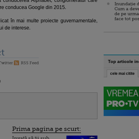
at conducerea Alphabet, conglomeratul care
Inundație d
care conducea Google din 2015.
Cum a deve
de pe urma
face tot po
plicat în mai multe proiecte guvernamentale,
ui de interese.
t
Top articole i
Twitter
RSS Feed
cele mai citite
0
Prima pagina pe scurt:
Invață să ții sub
l