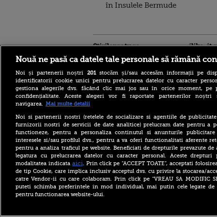
în Insulele Bermude
Stirileprotv.ro
ilike-it.
Nouă ne pasă ca datele tale personale să rămână con
Noi și partenerii noștri
201
stocăm și/sau accesăm informații pe disp
identificatorii cookie unici pentru prelucrarea datelor cu caracter person
gestiona alegerile dvs. făcând clic mai jos sau în orice moment, pe 
confidențialitate. Aceste alegeri vor fi raportate partenerilor noștr
Dunărea rămâne la
navigarea.
Mai multe detalii
Cernavodă la nivelul din 3
august. În Ungaria, debitul a
Noi si partenerii nostri (retelele de socializare si agentiile de publicita
crescut cu 6 centimetri în
furnizorii nostri de servicii de date analitice) prelucram date pentru a p
ultimele 3 zile la Paks
functioneze, pentru a personaliza continutul si anunturile publicitare
Vremea azi, 8 august 2026.
interesele si/sau profilul dvs., pentru a va oferi functionalitati aferente ret
România este împărțită între
pentru a analiza traficul pe website. Beneficiati de drepturile prevazute de
caniculă și furtună
legatura cu prelucrarea datelor cu caracter personal. Aceste drepturi 
aici
modalitatea indicata
. Prin click pe “ACCEPT TOATE”, acceptati folosire
Andreea Esca, Pavel Bartoș,
de tip Cookie, care implica inclusiv acceptul dvs. cu privire la stocarea/acc
Andi Moisescu și Cabral,
surpriza PRO TV pe scena
catre Vendor-ii cu care colaboram. Prin click pe “VREAU SA MODIFIC 
UNTOLD. „Ne vedem în
puteti schimba preferintele in mod individual, mai putin cele legate de 
toamnă!”
pentru functionarea website-ului.