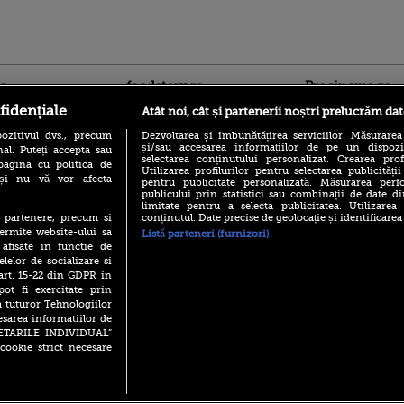
ro
foodstory.ro
Procinema.ro
fidențiale
Atât noi, cât și partenerii noștri prelucrăm dat
ozitivul dvs., precum
Dezvoltarea și îmbunătățirea serviciilor. Măsurarea
și/sau accesarea informațiilor de pe un dispoziti
al. Puteți accepta sau
selectarea conținutului personalizat. Crearea prof
pagina cu politica de
Utilizarea profilurilor pentru selectarea publicității
i și nu vă vor afecta
pentru publicitate personalizată. Măsurarea perfo
publicului prin statistici sau combinații de date di
limitate pentru a selecta publicitatea. Utilizarea
(P) Descoperă Lumea
conținutul. Date precise de geolocație și identificarea
te partenere, precum si
Nikolaj Coster-Wa
Evenimentelor din România
ermite website-ului sa
Listă parteneri (furnizori)
Urzeala Tronurilor
cu Transilvania Events!
 afisate in functie de
Annabelle Wallis,
lui Sebastian Stan,
elelor de socializare si
(P) Raku, gaming intens și o
prinși într-o curs
 art. 15-22 din GDPR in
pauză binemeritată cu...
pizza Guseppe
pot fi exercitate prin
Emoții intense pe
a tuturor Tehnologiilor
Sebastian Stan! Iub
(P) Poți folosi bonurile de
esarea informatiilor de
Annabelle, l-a făcu
masă pentru a comanda
SETARILE INDIVIDUAL”
mâncare acasă? Lista
Din 14 septembrie
cookie strict necesare
aplicațiilor care le acceptă
Popescu revine în 
principal la Pro T