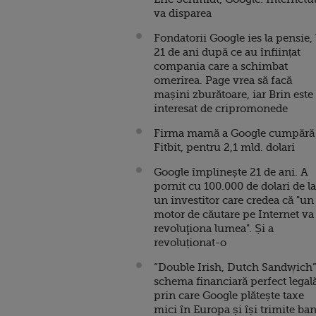
va disparea
Fondatorii Google ies la pensie, 
21 de ani după ce au înființat
compania care a schimbat
omerirea. Page vrea să facă
mașini zburătoare, iar Brin este
interesat de cripromonede
Firma mamă a Google cumpără
Fitbit, pentru 2,1 mld. dolari
Google împlinește 21 de ani. A
pornit cu 100.000 de dolari de la
un investitor care credea că "un
motor de căutare pe Internet va
revoluţiona lumea". Și a
revoluționat-o
“Double Irish, Dutch Sandwich”
schema financiară perfect legal
prin care Google plătește taxe
mici în Europa și își trimite ban