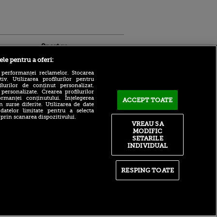
Sport.ro
ele pentru a oferi:
 performanței reclamelor. Stocarea
v. Utilizarea profilurilor pentru
ilurilor de conținut personalizat.
 personalizate. Crearea profilurilor
rmanței conținutului. Înțelegerea
ACCEPT TOATE
n surse diferite. Utilizarea de date
 datelor limitate pentru a selecta
MERCATO ANGLIA 2026 |
 prin scanarea dispozitivului.
ldau din
Vezi aici toate mutările verii
VREAU SA
 și
făcute în Premier League
MODIFIC
 logodnica
(EXCLUSIV pe VOYO)
SETARILE
 sunt
INDIVIDUAL
ă criminală
Bogdan Lobonț și Robert
Niță sunt invitații lui Andrei
ntru
Grecu la Matinal (VOYO
ita lui,
SPORT 1)
RESPING TOATE
t tată!
Gabriel Cîrstean: „Nu pot
, Adela
spune «nu» unei echipe din
rol
Liga 1”. Fan Messi,
V
mijlocașul visează să calce
pe urmele lui Darius Olaru