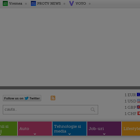
Vremea
PROTV NEWS
VOYO
1 EUR
1 USD
1 GBP
1 CHF
i si
Tehnologie si
Auto
Job-uri
Lifestyl
i
media