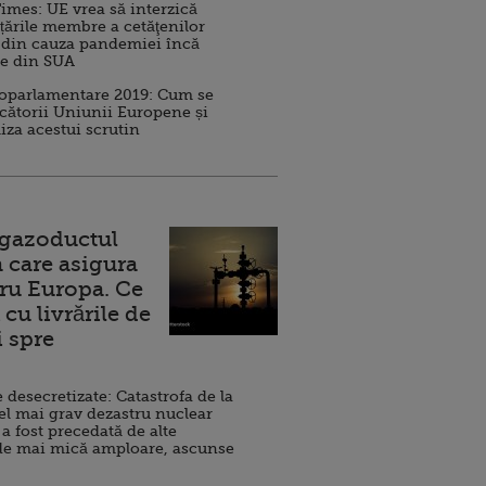
imes: UE vrea să interzică
 țările membre a cetăţenilor
 din cauza pandemiei încă
ve din SUA
roparlamentare 2019: Cum se
cătorii Uniunii Europene și
iza acestui scrutin
 gazoductul
 care asigura
ru Europa. Ce
cu livrările de
i spre
esecretizate: Catastrofa de la
el mai grav dezastru nuclear
 a fost precedată de alte
de mai mică amploare, ascunse