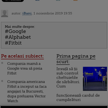
autor:
iBani
, 1 noiembrie 2019 19:55
Mai multe despre:
#Google
#Alphabet
#Fitbit
Pe acelasi subiect:
Prima pagina pe
scurt:
Compania mamă a
Google vrea să preia
Invață să ții
Fitbit
sub control
cheltuielile
Compania americana
de sărbători.
Cum
Fitbit a inceput sa faca
angajari la Bucuresti,
funcționează cardul de
dupa preluarea Vector
cumpărături
Watch