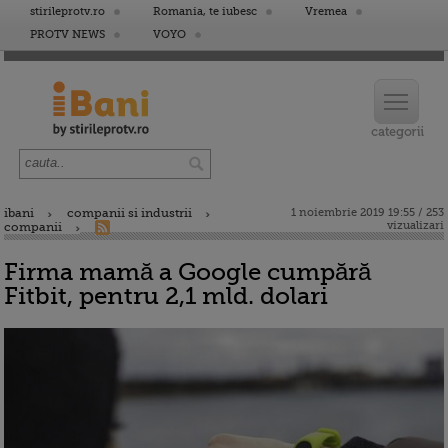
stirileprotv.ro
Romania, te iubesc
Vremea
PROTV NEWS
VOYO
ibani
companii si industrii
1 noiembrie 2019 19:55 / 253
vizualizari
companii
Firma mamă a Google cumpără
Fitbit, pentru 2,1 mld. dolari