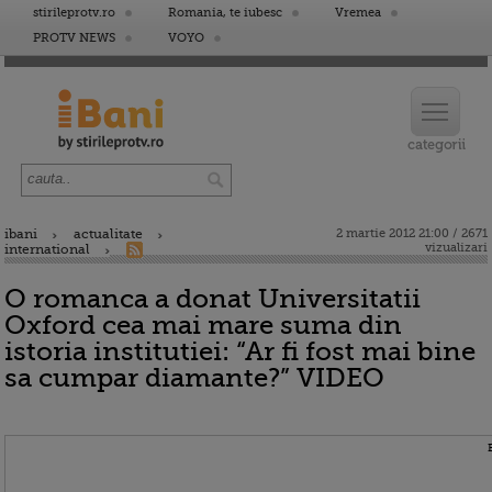
stirileprotv.ro
Romania, te iubesc
Vremea
PROTV NEWS
VOYO
ibani
actualitate
2 martie 2012 21:00 / 2671
vizualizari
international
O romanca a donat Universitatii
Oxford cea mai mare suma din
istoria institutiei: “Ar fi fost mai bine
sa cumpar diamante?” VIDEO