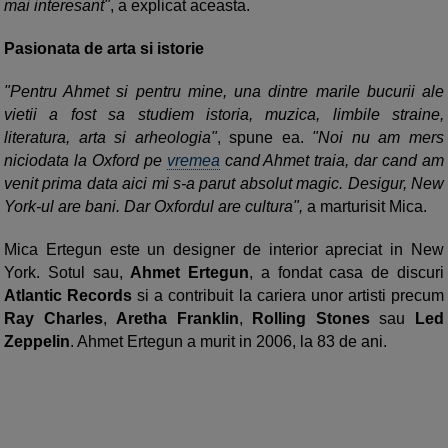
mai interesant"
, a explicat aceasta.
Pasionata de arta si istorie
"Pentru Ahmet si pentru mine, una dintre marile bucurii ale
vietii a fost sa studiem istoria, muzica, limbile straine,
literatura, arta si arheologia"
, spune ea.
"Noi nu am mers
niciodata la Oxford pe
vremea
cand Ahmet traia, dar cand am
venit prima data aici mi s-a parut absolut magic. Desigur, New
York-ul are bani. Dar Oxfordul are cultura",
a marturisit Mica.
Mica Ertegun este un designer de interior apreciat in New
York. Sotul sau,
Ahmet Ertegun
, a fondat casa de discuri
Atlantic Records
si a contribuit la cariera unor artisti precum
Ray Charles
,
Aretha Franklin
,
Rolling Stones
sau
Led
Zeppelin
. Ahmet Ertegun a murit in 2006, la 83 de ani.