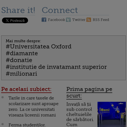
Share it!
Connect
Facebook
Twitter
RSS Feed
Mai multe despre:
#Universitatea Oxford
#diamante
#donatie
#institutie de invatamant superior
#milionari
Pe acelasi subiect:
Prima pagina pe
scurt:
Tarile in care taxele de
scolarizare sunt aproape
Invață să ții
zero. La ce universitati
sub control
cheltuielile
viseaza liceenii romani
de sărbători.
Cum
Ferma studentilor.