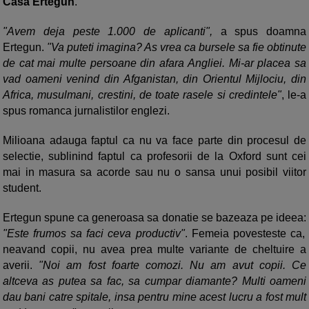
Casa Ertegun
.
"Avem deja peste 1.000 de aplicanti",
a spus doamna
Ertegun.
"Va puteti imagina? As vrea ca bursele sa fie obtinute
de cat mai multe persoane din afara Angliei. Mi-ar placea sa
vad oameni venind din Afganistan, din Orientul Mijlociu, din
Africa, musulmani, crestini, de toate rasele si credintele"
, le-a
spus romanca jurnalistilor englezi.
Milioana adauga faptul ca nu va face parte din procesul de
selectie, sublinind faptul ca profesorii de la Oxford sunt cei
mai in masura sa acorde sau nu o sansa unui posibil viitor
student.
Ertegun spune ca generoasa sa donatie se bazeaza pe ideea:
"Este frumos sa faci ceva productiv"
. Femeia povesteste ca,
neavand copii, nu avea prea multe variante de cheltuire a
averii.
"Noi am fost foarte comozi. Nu am avut copii. Ce
altceva as putea sa fac, sa cumpar diamante? Multi oameni
dau bani catre spitale, insa pentru mine acest lucru a fost mult