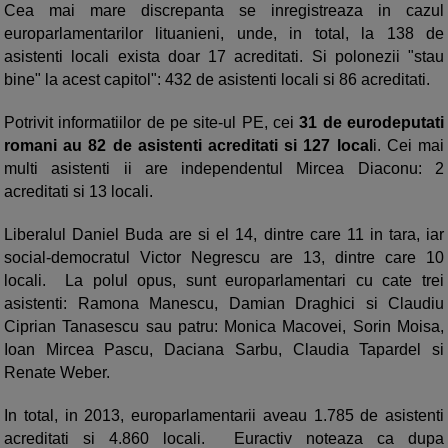
Cea mai mare discrepanta se inregistreaza in cazul
europarlamentarilor lituanieni, unde, in total, la 138 de
asistenti locali exista doar 17 acreditati. Si polonezii "stau
bine" la acest capitol": 432 de asistenti locali si 86 acreditati.
Potrivit informatiilor de pe site-ul PE, cei
31 de eurodeputati
romani au 82 de asistenti acreditati si 127 local
i. Cei mai
multi asistenti ii are independentul Mircea Diaconu: 2
acreditati si 13 locali.
Liberalul Daniel Buda are si el 14, dintre care 11 in tara, iar
social-democratul Victor Negrescu are 13, dintre care 10
locali. La polul opus, sunt europarlamentari cu cate trei
asistenti: Ramona Manescu, Damian Draghici si Claudiu
Ciprian Tanasescu sau patru: Monica Macovei, Sorin Moisa,
Ioan Mircea Pascu, Daciana Sarbu, Claudia Tapardel si
Renate Weber.
In total, in 2013, europarlamentarii aveau 1.785 de asistenti
acreditati si 4.860 locali. Euractiv noteaza ca dupa