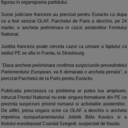
figurau in organigrama partidului.
Surse judiciare franceze au precizat pentru Euractiv ca dupa
ce a fost sesizat OLAF, Parchetul de Paris a deschis, pe 24
martie, o ancheta preliminara in cazul asistentilor Frontului
National.
Justitia franceza poate cerceta cazul ca urmare a faptului ca
sediul PE se afla in Franta, la Strasbourg.
"Daca ancheta preliminara confirma suspiciunile presedintelui
Parlementului European, va fi demarata o ancheta penala"
, a
precizat Parchetul de la Paris pentru Euractiv.
Publicatia precizeaza ca problema ar putea lua amploare,
intrucat Frontul National nu este singura formatiune din PE ce
prezinta suspiciuni privind numarul si activitatile asistentilor.
De altfel, presa ungara scrie ca OLAF a deschis o ancheta
impotriva europarlamentarului Jobbik Béla Kovács si a
fostului eurodeputat Csanád Szegedi, suspectati de frauda.