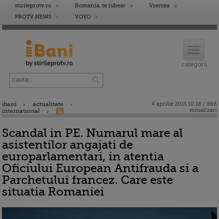
stirileprotv.ro
Romania, te iubesc
Vremea
PROTV NEWS
VOYO
ibani
actualitate
4 aprilie 2015 10:18 / 866
vizualizari
international
Scandal in PE. Numarul mare al
asistentilor angajati de
europarlamentari, in atentia
Oficiului European Antifrauda si a
Parchetului francez. Care este
situatia Romaniei