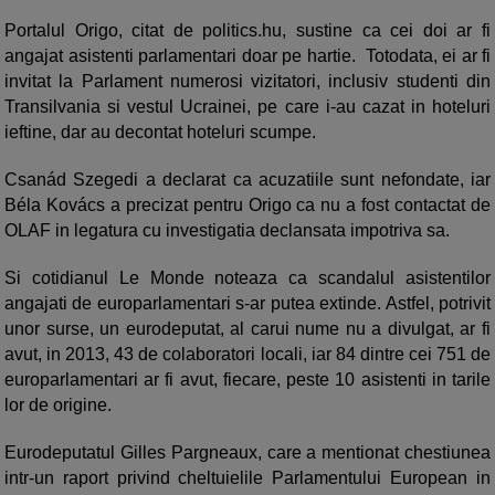
Portalul Origo, citat de politics.hu, sustine ca cei doi ar fi
angajat asistenti parlamentari doar pe hartie. Totodata, ei ar fi
invitat la Parlament numerosi vizitatori, inclusiv studenti din
Transilvania si vestul Ucrainei, pe care i-au cazat in hoteluri
ieftine, dar au decontat hoteluri scumpe.
Csanád Szegedi a declarat ca acuzatiile sunt nefondate, iar
Béla Kovács a precizat pentru Origo ca nu a fost contactat de
OLAF in legatura cu investigatia declansata impotriva sa.
Si cotidianul Le Monde noteaza ca scandalul asistentilor
angajati de europarlamentari s-ar putea extinde. Astfel, potrivit
unor surse, un eurodeputat, al carui nume nu a divulgat, ar fi
avut, in 2013, 43 de colaboratori locali, iar 84 dintre cei 751 de
europarlamentari ar fi avut, fiecare, peste 10 asistenti in tarile
lor de origine.
Eurodeputatul Gilles Pargneaux, care a mentionat chestiunea
intr-un raport privind cheltuielile Parlamentului European in