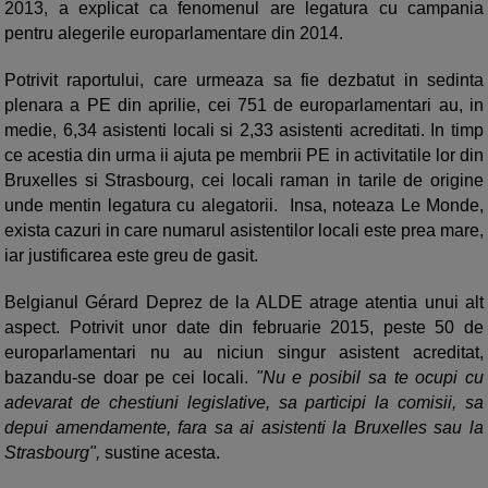
2013, a explicat ca fenomenul are legatura cu campania
pentru alegerile europarlamentare din 2014.
Potrivit raportului, care urmeaza sa fie dezbatut in sedinta
plenara a PE din aprilie, cei 751 de europarlamentari au, in
medie, 6,34 asistenti locali si 2,33 asistenti acreditati. In timp
ce acestia din urma ii ajuta pe membrii PE in activitatile lor din
Bruxelles si Strasbourg, cei locali raman in tarile de origine
unde mentin legatura cu alegatorii. Insa, noteaza Le Monde,
exista cazuri in care numarul asistentilor locali este prea mare,
iar justificarea este greu de gasit.
Belgianul Gérard Deprez de la ALDE atrage atentia unui alt
aspect. Potrivit unor date din februarie 2015, peste 50 de
europarlamentari nu au niciun singur asistent acreditat,
bazandu-se doar pe cei locali.
"Nu e posibil sa te ocupi cu
adevarat de chestiuni legislative, sa participi la comisii, sa
depui amendamente, fara sa ai asistenti la Bruxelles sau la
Strasbourg",
sustine acesta.