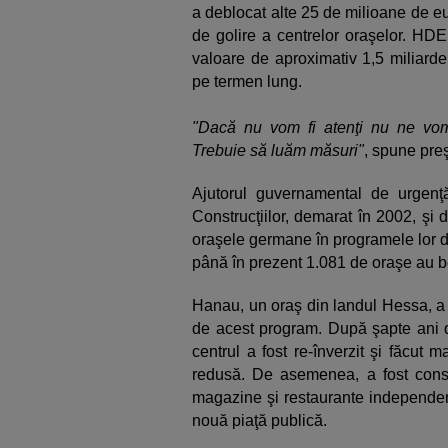
a deblocat alte 25 de milioane de e
de golire a centrelor oraşelor. HDE
valoare de aproximativ 1,5 miliarde
pe termen lung.
"Dacă nu vom fi atenţi nu ne vo
Trebuie să luăm măsuri"
, spune pre
Ajutorul guvernamental de urgenţ
Construcţiilor, demarat în 2002, şi
oraşele germane în programele lor 
până în prezent 1.081 de oraşe au b
Hanau, un oraş din landul Hessa, a 
de acest program. După şapte ani de
centrul a fost re-înverzit şi făcut 
redusă. De asemenea, a fost const
magazine şi restaurante independent
nouă piaţă publică.