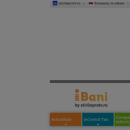
stirileprotv.ro
Romania, te iubesc
Compani
Actualitate
inContul Tau
industri