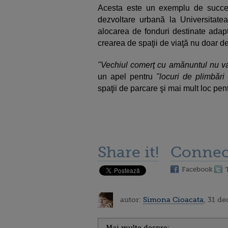
Acesta este un exemplu de succe
dezvoltare urbană la Universitate
alocarea de fonduri destinate adaptăr
crearea de spaţii de viaţă nu doar 
"Vechiul comerţ cu amănuntul nu va
un apel pentru
"locuri de plimbări 
spaţii de parcare şi mai mult loc pentr
Share it!
Connec
Facebook
autor:
Simona Cioacata
, 31 d
Mai multe despre: