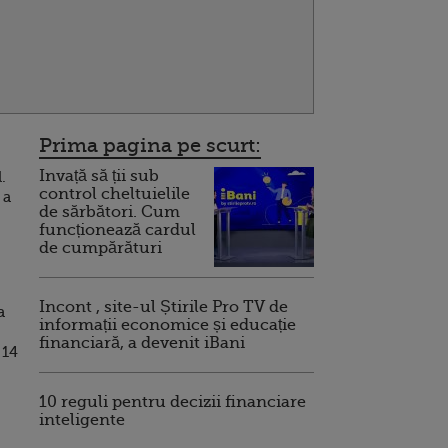
Prima pagina pe scurt:
Invață să ții sub
.
control cheltuielile
 a
de sărbători. Cum
funcționează cardul
de cumpărături
Incont , site-ul Știrile Pro TV de
a
informații economice și educație
financiară, a devenit iBani
 14
10 reguli pentru decizii financiare
inteligente