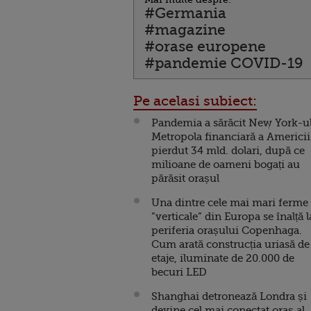
#Germania
#magazine
#orase europene
#pandemie COVID-19
Pe acelasi subiect:
Pandemia a sărăcit New York-ul
Metropola financiară a Americii
pierdut 34 mld. dolari, după ce
milioane de oameni bogați au
părăsit orașul
Una dintre cele mai mari ferme
”verticale” din Europa se înalță l
periferia orașului Copenhaga.
Cum arată construcția uriasă de
etaje, iluminate de 20.000 de
becuri LED
Shanghai detronează Londra și
devine cel mai conectat oraş al