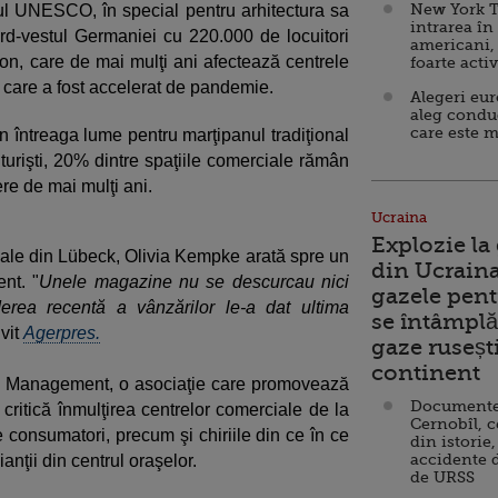
New York T
ul UNESCO, în special pentru arhitectura sa
intrarea în
rd-vestul Germaniei cu 220.000 de locuitori
americani,
n, care de mai mulţi ani afectează centrele
foarte acti
care a fost accelerat de pandemie.
Alegeri eu
aleg condu
care este m
n întreaga lume pentru marţipanul tradiţional
 turişti, 20% dintre spaţiile comerciale rămân
ere de mai mulţi ani.
Ucraina
Explozie la
ciale din Lübeck, Olivia Kempke arată spre un
din Ucraina
nt. "
Unele magazine nu se descurcau nici
gazele pent
derea recentă a vânzărilor le-a dat ultima
se întâmplă 
vit
Agerpres.
gaze ruseșt
continent
ck Management, o asociaţie care promovează
Documente d
ritică înmulţirea centrelor comerciale de la
Cernobîl, c
pe consumatori, precum şi chiriile din ce în ce
din istorie,
accidente 
anţii din centrul oraşelor.
de URSS