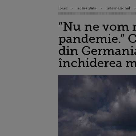
ibani
actualitate
international
”Nu ne vom m
pandemie.” C
din Germania,
închiderea m