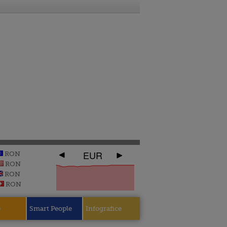
EUR
RON
RON
RON
RON
e
Smart People
Infografice