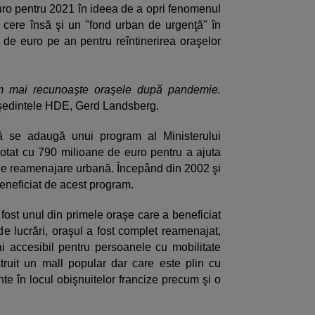
uro pentru 2021 în ideea de a opri fenomenul
 cere însă şi un "fond urban de urgenţă" în
 de euro pe an pentru reîntinerirea oraşelor
m mai recunoaşte oraşele după pandemie.
şedintele HDE, Gerd Landsberg.
ă se adaugă unui program al Ministerului
 dotat cu 790 milioane de euro pentru a ajuta
de reamenajare urbană. Începând din 2002 şi
eneficiat de acest program.
fost unul din primele oraşe care a beneficiat
 lucrări, oraşul a fost complet reamenajat,
mai accesibil pentru persoanele cu mobilitate
ruit un mall popular dar care este plin cu
e în locul obişnuitelor francize precum şi o