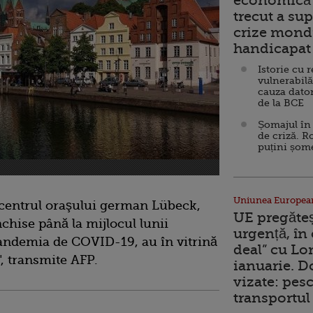
economică 
trecut a sup
crize mondi
handicapat 
Istorie cu 
vulnerabilă
cauza dator
de la BCE
Șomajul în 
de criză. R
puțini șom
Uniunea Europea
 centrul oraşului german Lübeck,
UE pregăte
nchise până la mijlocul lunii
urgență, în
andemia de COVID-19, au în vitrină
deal” cu Lo
", transmite AFP.
ianuarie. 
vizate: pesc
transportul 