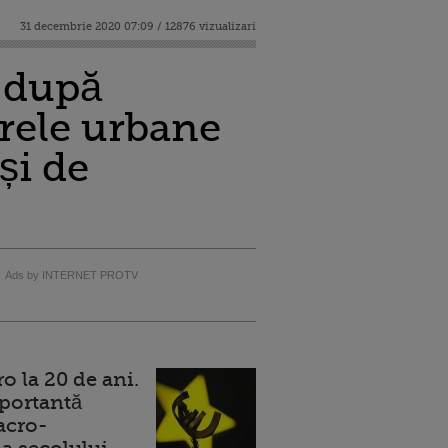
31 decembrie 2020 07:09 / 12876 vizualizari
 după
rele urbane
și de
Ads by INTERNET PROTV
 la 20 de ani.
portantă
acro-