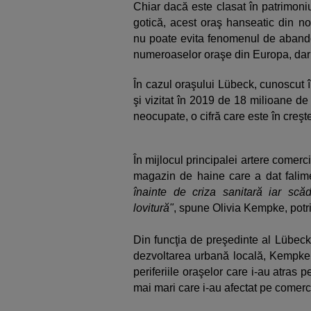
Chiar dacă este clasat în patrimoni
gotică, acest oraş hanseatic din no
nu poate evita fenomenul de abando
numeroaselor oraşe din Europa, dar 
În cazul oraşului Lübeck, cunoscut î
şi vizitat în 2019 de 18 milioane de
neocupate, o cifră care este în creşt
În mijlocul principalei artere comer
magazin de haine care a dat falime
înainte de criza sanitară iar scă
lovitură"
, spune Olivia Kempke, potri
Din funcţia de preşedinte al Lübe
dezvoltarea urbană locală, Kempke c
periferiile oraşelor care i-au atras 
mai mari care i-au afectat pe comerci