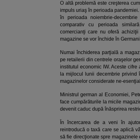
O altă problemă este creşterea cump
impuls uriaş în perioada pandemiei. P
în perioada noiembrie-decembrie
comparativ cu perioada similară
comercianţi care nu oferă achiziţ
magazine se vor închide în German
Numai închiderea parţială a magazi
pe retailerii din centrele oraşelor 
institutul economic IW. Aceste cifr
la mijlocul lunii decembrie privind 
magazinelor considerate ne-esenţia
Ministrul german al Economiei, Pete
face cumpărăturile la micile magazin
devenit caduc după înăsprirea restricţ
În încercarea de a veni în ajut
reintroducă o taxă care se aplică v
să fie direcţionate spre magazinele