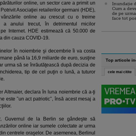
ărăturilor online, un sector care a primit un
Inundație d
Cum a deve
otrivit Asociaţiei retailerilor germani (HDE),
de pe urma
 vânzările online au crescut cu o treime
face tot po
 a anului trecut, în detrimentul micilor
ii pe Internet. HDE estimează că 50.000 de
ia din cauza COVID-19.
nelor în noiembrie şi decembrie îi va costa
germane până la 16,9 miliarde de euro, susţine
Top articole i
e ar urma să se înrăutăţească după decizia de
închiderea, tip de cel puţin o lună, a tuturor
cele mai citite
le.
r Altmaier, declara în luna noiembrie că a-ţi
e este "un act patriotic", însă acest mesaj a
iilor.
or, Guvernul de la Berlin se gândeşte să
ânzărilor online iar sumele colectate ar urma
 din centrele oraşelor. De asemenea, Berlinul