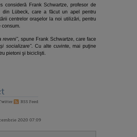
s consideră Frank Schwartze, profesor de
a din Lübeck, care a făcut un apel pentru
ii centrelor oraşelor la noi utilizări, pentru
de consum.
 reveni",
spune Frank Schwartze, care face
şi socializare".
Cu alte cuvinte, mai puţine
u pietoni şi biciclişti.
t
Twitter
RSS Feed
ecembrie 2020 07:09