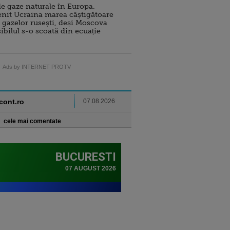
e gaze naturale în Europa.
nit Ucraina marea câștigătoare
 gazelor rusești, deși Moscova
sibilul s-o scoată din ecuație
Ads by INTERNET PROTV
ncont.ro
07.08.2026
cele mai comentate