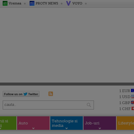
Vremea
PROTV NEWS
VOYO
1 EUR
1 USD
1 GBP
1 CHF
i si
Tehnologie si
Auto
Job-uri
Lifestyl
i
media