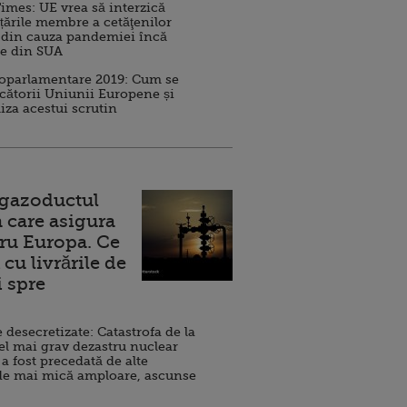
imes: UE vrea să interzică
 țările membre a cetăţenilor
 din cauza pandemiei încă
ve din SUA
roparlamentare 2019: Cum se
cătorii Uniunii Europene și
iza acestui scrutin
 gazoductul
 care asigura
ru Europa. Ce
cu livrările de
i spre
esecretizate: Catastrofa de la
el mai grav dezastru nuclear
 a fost precedată de alte
de mai mică amploare, ascunse