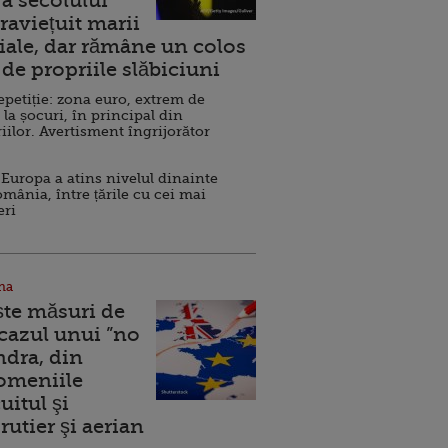
a secolului
raviețuit marii
ale, dar rămâne un colos
de propriile slăbiciuni
repetiție: zona euro, extrem de
 la șocuri, în principal din
iilor. Avertisment îngrijorător
Europa a atins nivelul dinainte
omânia, între țările cu cei mai
eri
na
ște măsuri de
 cazul unui ”no
ndra, din
Domeniile
uitul şi
rutier şi aerian