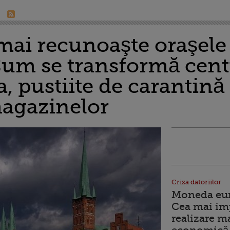
ai recunoaşte oraşele
um se transformă cent
 pustiite de carantină 
agazinelor
Criza datoriilor
Moneda euro
Cea mai im
realizare m