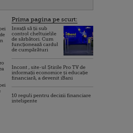
Prima pagina pe scurt:
Invață să ții sub
pei
control cheltuielile
 de
de sărbători. Cum
în
funcționează cardul
de cumpărături
ro
Incont , site-ul Știrile Pro TV de
ea
informații economice și educație
financiară, a devenit iBani
pei
e
10 reguli pentru decizii financiare
inteligente