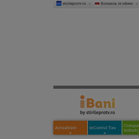
stirileprotv.ro
Romania, te iubesc
Compani
Actualitate
inContul Tau
industri