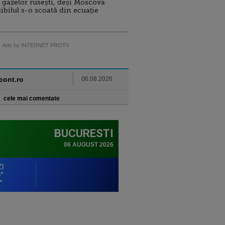
 gazelor rusești, deși Moscova
sibilul s-o scoată din ecuație
Ads by INTERNET PROTV
ncont.ro
06.08.2026
cele mai comentate