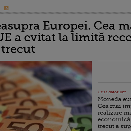
easupra Europei. Cea m
 a evitat la limită rece
 trecut
Criza datoriilor
Moneda euro
Cea mai im
realizare m
economică 
trecut a sup