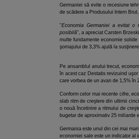
Germaniei să evite o recesiune tehn
de scădere a Produsului Intern Brut.
"
Economia Germaniei a evitat o 
posibilă
", a apreciat Carsten Brzes
multe fundamente economie solide 
şomajului de 3,3% ajută la susţinerea
Pe ansamblul anului trecut, economi
în acest caz Destatis revizuind uşor
care vorbea de un avan de 1,5% în 
Conform celor mai recente cifre, ec
slab ritm de creştere din ultimii cin
o nouă încetinire a ritmului de creş
bugetar de aproximativ 25 miliarde 
Germania este unul din cei mai mari 
economiei sale este un indicator al 