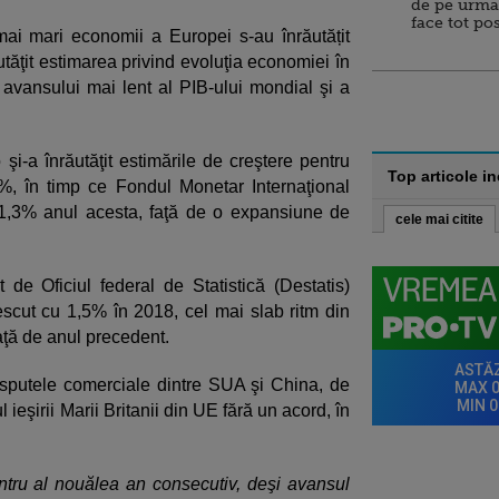
de pe urma
face tot po
 mai mari economii a Europei s-au înrăutățit
tăţit estimarea privind evoluţia economiei în
avansului mai lent al PIB-ului mondial şi a
 şi-a înrăutăţit estimările de creştere pentru
Top articole i
, în timp ce Fondul Monetar Internaţional
1,3% anul acesta, faţă de o expansiune de
cele mai citite
 de Oficiul federal de Statistică (Destatis)
cut cu 1,5% în 2018, cel mai slab ritm din
 faţă de anul precedent.
isputele comerciale dintre SUA şi China, de
l ieşirii Marii Britanii din UE fără un acord, în
tru al nouălea an consecutiv, deşi avansul