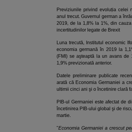
Previziunile privind evoluția celei
anul trecut. Guvernul german a înrău
2019, de la 1,8% la 1%, din cauza 
incertitudinilor legate de Brexit
Luna trecută, Institutul economic Ifo
economia germană în 2019 la 1,1%
(FMI) se aşteaptă la un avans de 
1,9% previzionată anterior.
Datele preliminare publicate recent
arată că Economia Germaniei a cres
ultimii cinci ani şi o încetinire clară
PIB-ul Germaniei este afectat de d
încetinirea PIB-ului global şi de riscu
martie.
"
Economia Germaniei a crescut pen