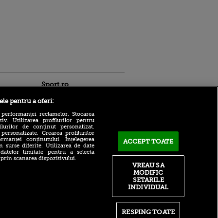
Sport.ro
ele pentru a oferi:
 performanței reclamelor. Stocarea
v. Utilizarea profilurilor pentru
ilurilor de conținut personalizat.
 personalizate. Crearea profilurilor
Răzvan Pleșca nu a menajat
rmanței conținutului. Înțelegerea
ACCEPT TOATE
ligile inferioare din
n surse diferite. Utilizarea de date
România: „E jale!”. Problema
 datelor limitate pentru a selecta
identificată de eroul lui Gaz
ntru
 prin scanarea dispozitivului.
Metan
ita lui,
VREAU SA
t tată!
MODIFIC
Verdictul lui Edi
SETARILE
Iordănescu! Ce echipă din
, Adela
INDIVIDUAL
România se va califica în
rol
cupele europene
V
E gata! Ferran Torres a decis
pă o
RESPING TOATE
și semnează: ce a ales între
n film, Sir