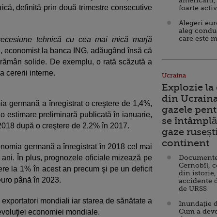
americani,
ică, definită prin două trimestre consecutive
foarte acti
Alegeri eu
aleg condu
care este m
recesiune tehnică cu cea mai mică marjă
ki, economist la banca ING, adăugând însă că
rămân solide. De exemplu, o rată scăzută a
 cererii interne.
Ucraina
Explozie la
din Ucraina
a germană a înregistrat o creştere de 1,4%,
gazele pent
 o estimare preliminară publicată în ianuarie,
se întâmplă 
2018 după o creştere de 2,2% în 2017.
gaze ruseșt
continent
onomia germană a înregistrat în 2018 cel mai
ci ani. În plus, prognozele oficiale mizează pe
Documente d
Cernobîl, c
tere la 1% în acest an precum şi pe un deficit
din istorie,
euro până în 2023.
accidente 
de URSS
exportatori mondiali iar starea de sănătate a
Inundație d
Cum a deve
evoluţiei economiei mondiale.