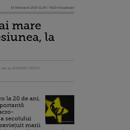
14 februarie 2019 11:24 / 5620 vizualizari
ai mare
siunea, la
Ads by INTERNET PROTV
 la 20 de ani.
portantă
acro-
a secolului
raviețuit marii