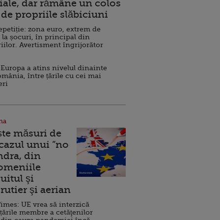
ale, dar rămâne un colos
de propriile slăbiciuni
repetiție: zona euro, extrem de
 la șocuri, în principal din
iilor. Avertisment îngrijorător
Europa a atins nivelul dinainte
omânia, între țările cu cei mai
eri
na
ște măsuri de
 cazul unui ”no
ndra, din
Domeniile
uitul şi
rutier şi aerian
imes: UE vrea să interzică
 țările membre a cetăţenilor