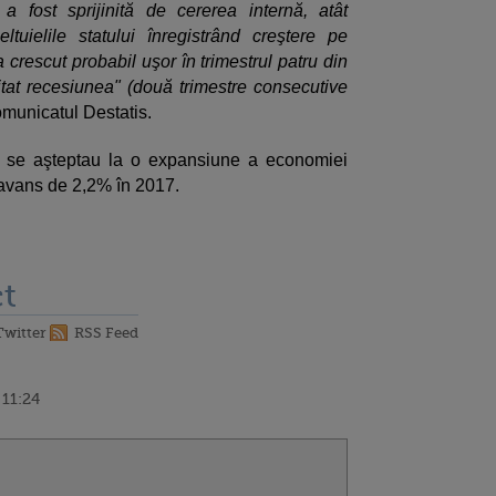
a fost sprijinită de cererea internă, atât
tuielile statului înregistrând creştere pe
 crescut probabil uşor în trimestrul patru din
at recesiunea" (două trimestre consecutive
comunicatul Destatis.
rs se aşteptau la o expansiune a economiei
avans de 2,2% în 2017.
t
Twitter
RSS Feed
 11:24