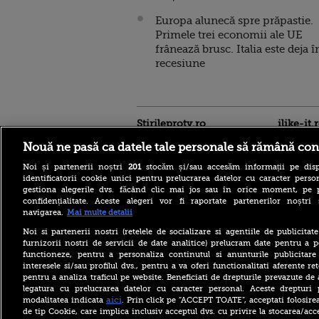
Europa alunecă spre prăpastie.
Primele trei economii ale UE
frânează brusc. Italia este deja î
recesiune
Stirileprotv.ro
ilike-it.
Nouă ne pasă ca datele tale personale să rămână con
Noi și partenerii noștri
201
stocăm și/sau accesăm informații pe disp
identificatorii cookie unici pentru prelucrarea datelor cu caracter person
gestiona alegerile dvs. făcând clic mai jos sau în orice moment, pe 
confidențialitate. Aceste alegeri vor fi raportate partenerilor noștr
navigarea.
Mai multe detalii
Ţinta dronei găsite la
Noi si partenerii nostri (retelele de socializare si agentiile de publicita
Leipzig, în Germania, era o
furnizorii nostri de servicii de date analitice) prelucram date pentru a p
aeronavă ucraineană care
functioneze, pentru a personaliza continutul si anunturile publicitare
transporta muniţie
interesele si/sau profilul dvs., pentru a va oferi functionalitati aferente ret
pentru a analiza traficul pe website. Beneficiati de drepturile prevazute de
Societatea de Transport
București și-a cerut
legatura cu prelucrarea datelor cu caracter personal. Aceste drepturi 
insolvența. Solicitarea a fost
aici
modalitatea indicata
. Prin click pe “ACCEPT TOATE”, acceptati folosire
înregistrată la Tribunal
de tip Cookie, care implica inclusiv acceptul dvs. cu privire la stocarea/acc