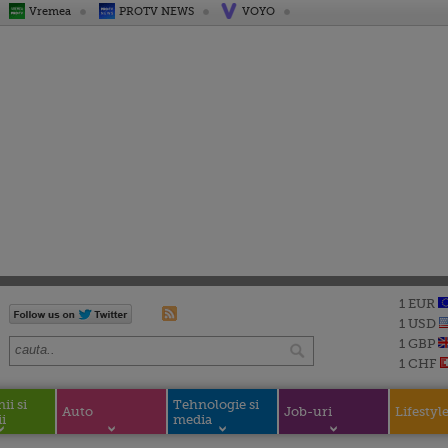
Vremea
PROTV NEWS
VOYO
1 EUR
1 USD
1 GBP
1 CHF
i si
Tehnologie si
Auto
Job-uri
Lifestyl
i
media