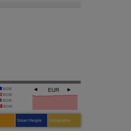
EUR
RON
RON
RON
RON
e
Smart People
Infografice