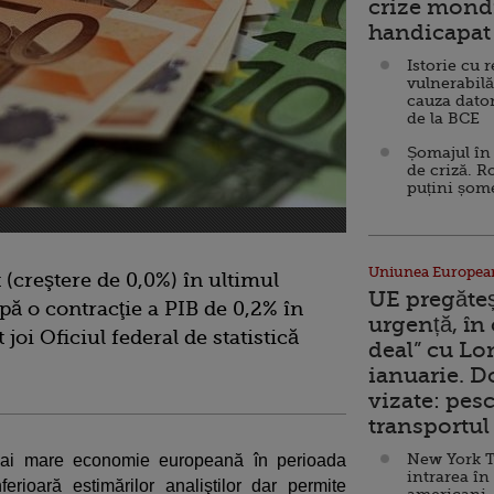
crize mondi
handicapat 
Istorie cu 
vulnerabilă
cauza dator
de la BCE
Șomajul în 
de criză. R
puțini șom
Uniunea Europea
creştere de 0,0%) în ultimul
UE pregăte
upă o contracţie a PIB de 0,2% în
urgență, în
 joi Oficiul federal de statistică
deal” cu Lo
ianuarie. 
vizate: pesc
transportul 
New York T
 mai mare economie europeană în perioada
intrarea în
rioară estimărilor analiştilor dar permite