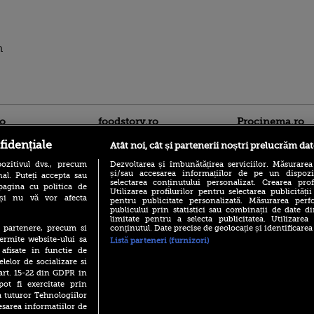
n
ro
foodstory.ro
Procinema.ro
fidențiale
Atât noi, cât și partenerii noștri prelucrăm dat
ozitivul dvs., precum
Dezvoltarea și îmbunătățirea serviciilor. Măsurarea
și/sau accesarea informațiilor de pe un dispoziti
al. Puteți accepta sau
selectarea conținutului personalizat. Crearea prof
pagina cu politica de
Utilizarea profilurilor pentru selectarea publicității
i și nu vă vor afecta
pentru publicitate personalizată. Măsurarea perfo
publicului prin statistici sau combinații de date di
limitate pentru a selecta publicitatea. Utilizarea
(P) Descoperă Lumea
Emoții intense pe
conținutul. Date precise de geolocație și identificarea
te partenere, precum si
Evenimentelor din România
Sebastian Stan! Iub
ermite website-ului sa
Listă parteneri (furnizori)
cu Transilvania Events!
Annabelle, l-a făcu
 afisate in functie de
(P) Raku, gaming intens și o
elelor de socializare si
Din 14 septembrie
pauză binemeritată cu...
 art. 15-22 din GDPR in
Popescu revine în 
pizza Guseppe
principal la Pro T
pot fi exercitate prin
a tuturor Tehnologiilor
(P) Poți folosi bonurile de
La 88 de ani și du
masă pentru a comanda
esarea informatiilor de
carieră fabuloasă î