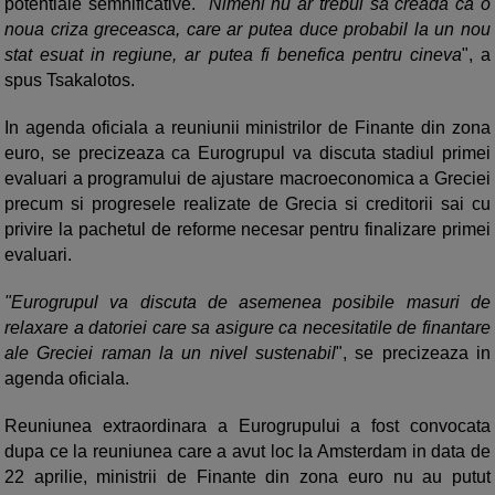
potentiale semnificative.
"Nimeni nu ar trebui sa creada ca o
noua criza greceasca, care ar putea duce probabil la un nou
stat esuat in regiune, ar putea fi benefica pentru cineva
", a
spus Tsakalotos.
In agenda oficiala a reuniunii ministrilor de Finante din zona
euro, se precizeaza ca Eurogrupul va discuta stadiul primei
evaluari a programului de ajustare macroeconomica a Greciei
precum si progresele realizate de Grecia si creditorii sai cu
privire la pachetul de reforme necesar pentru finalizare primei
evaluari.
"Eurogrupul va discuta de asemenea posibile masuri de
relaxare a datoriei care sa asigure ca necesitatile de finantare
ale Greciei raman la un nivel sustenabil
", se precizeaza in
agenda oficiala.
Reuniunea extraordinara a Eurogrupului a fost convocata
dupa ce la reuniunea care a avut loc la Amsterdam in data de
22 aprilie, ministrii de Finante din zona euro nu au putut