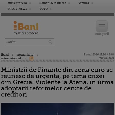
stirileprotv.ro
Romania, te iubesc
Vremea
PROTV NEWS
VOYO
ibani
actualitate
9 mai 2016 11:14 / 298
vizualizari
international
Ministrii de Finante din zona euro se
reunesc de urgenta, pe tema crizei
din Grecia. Violente la Atena, in urma
adoptarii reformelor cerute de
creditori