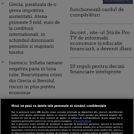
Grecia, paralizata de o
funcționează cardul de
greva impotriva
cumpărături
austeritatii. Atena
primeste 5 mld. euro de
la creditorii
Incont , site-ul Știrile Pro
internationali, in
TV de informații
schimbul diminuarii
economice și educație
pensiilor si majorarii
financiară, a devenit iBani
taxelor
Isarescu: Inflatia ramane
10 reguli pentru decizii
negativa pana in luna
financiare inteligente
iulie. Reacutizarea crizei
din Grecia si Brexitul,
riscuri in plus pentru
economie
Doar 5% din ajutorul
Nouă ne pasă ca datele tale personale să rămână confidențiale
financiar extern pentru
Noi și partenerii noștri
201
stocăm și/sau accesăm informații pe dispozitivul dvs., precum identificatorii
Grecia a ajuns in
cookie unici pentru prelucrarea datelor cu caracter personal. Puteți accepta sau gestiona alegerile dvs.
făcând clic mai jos sau în orice moment, pe pagina cu politica de confidențialitate. Aceste alegeri vor fi
economie. Ce au facut
raportate partenerilor noștri și nu vă vor afecta navigarea.
Mai multe detalii
Noi si partenerii nostri (retelele de socializare si agentiile de publicitate partenere, precum si furnizorii
autoritatile de la Atena cu
nostri de servicii de date analitice) prelucram date pentru a permite website-ului sa functioneze, pentru a
personaliza continutul si anunturile publicitare afisate in functie de interesele si/sau profilul dvs., pentru a
restul banilor
va oferi functionalitati aferente retelelor de socializare si pentru a analiza traficul pe website. Beneficiati