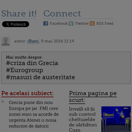
Share it!
Connect
Facebook
Twitter
RSS Feed
autor:
iBani
, 9 mai 2016 11:14
Mai multe despre:
#criza din Grecia
#Eurogroup
#masuri de austeritate
Pe acelasi subiect:
Prima pagina pe
scurt:
Grecia pune din nou
Europa pe jar. FMI cere
Invață să ții
zonei euro sa acorde de
sub control
cheltuielile
urgenta Atenei o noua
de sărbători.
reducere de datorii
Cum