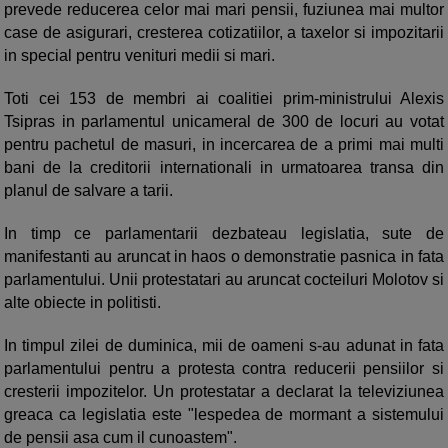
prevede reducerea celor mai mari pensii, fuziunea mai multor
case de asigurari, cresterea cotizatiilor, a taxelor si impozitarii
in special pentru venituri medii si mari.
Toti cei 153 de membri ai coalitiei prim-ministrului Alexis
Tsipras in parlamentul unicameral de 300 de locuri au votat
pentru pachetul de masuri, in incercarea de a primi mai multi
bani de la creditorii internationali in urmatoarea transa din
planul de salvare a tarii.
In timp ce parlamentarii dezbateau legislatia, sute de
manifestanti au aruncat in haos o demonstratie pasnica in fata
parlamentului. Unii protestatari au aruncat cocteiluri Molotov si
alte obiecte in politisti.
In timpul zilei de duminica, mii de oameni s-au adunat in fata
parlamentului pentru a protesta contra reducerii pensiilor si
cresterii impozitelor. Un protestatar a declarat la televiziunea
greaca ca legislatia este "lespedea de mormant a sistemului
de pensii asa cum il cunoastem".