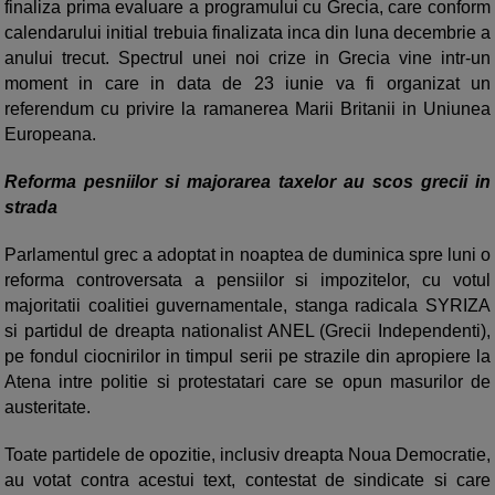
finaliza prima evaluare a programului cu Grecia, care conform
calendarului initial trebuia finalizata inca din luna decembrie a
anului trecut. Spectrul unei noi crize in Grecia vine intr-un
moment in care in data de 23 iunie va fi organizat un
referendum cu privire la ramanerea Marii Britanii in Uniunea
Europeana.
Reforma pesniilor si majorarea taxelor au scos grecii in
strada
Parlamentul grec a adoptat in noaptea de duminica spre luni o
reforma controversata a pensiilor si impozitelor, cu votul
majoritatii coalitiei guvernamentale, stanga radicala SYRIZA
si partidul de dreapta nationalist ANEL (Grecii Independenti),
pe fondul ciocnirilor in timpul serii pe strazile din apropiere la
Atena intre politie si protestatari care se opun masurilor de
austeritate.
Toate partidele de opozitie, inclusiv dreapta Noua Democratie,
au votat contra acestui text, contestat de sindicate si care