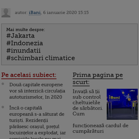
autor:
iBani
, 6 ianuarie 2020 15:15
Mai multe despre:
#Jakarta
#Indonezia
#inundatii
#schimbari climatice
Pe acelasi subiect:
Prima pagina pe
scurt:
Două capitale europene
vor să interzică circulația
Invață să ții
autoturismelor, în 2020
sub control
cheltuielile
Încă o capitală
de sărbători.
Cum
europeană s-a săturat de
turiști. Rezidenții
funcționează cardul de
părăsesc orașul, prețul
cumpărături
locuințelor a explodat, iar