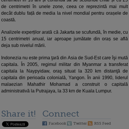
de centrimetri în unele zone, ceea ce reprezintă mai mult
decât dublu față de media la nivel mondial pentru orașele de
coastă.
Analizele experților arată că Jakarta se scufundă, în medie, cu
15 centrimetri anual, iar aproape jumătate din oraș se află
deja sub nivelul mării.
Indonezia nu este prima ţară din Asia de Sud-Est care îşi mută
capitala. În 2005, regimul militar din Myanmar a transferat
capitala la Naypyidaw, oraş situat la 320 km distanţă de
capitala din perioada colonială, Yangon. În anii 1990, liderul
malaezian Mahathir Mohamad a construit o capitală
administrativă la Putrajaya, la 33 km de Kuala Lumpur.
Share it!
Connect
Facebook
Twitter
RSS Feed