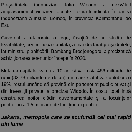
Preşedintele indonezian Joko Widodo a dezvăluit
amplasamentul viitoarei capitale, ce va fi ridicată în partea
indoneziană a insulei Borneo, în provincia Kalimantanul de
Est.
Guvernul a elaborate o lege, însoţită de un studiu de
fezabilitate, pentru noua capitală, a mai declarat preşedintele,
iar ministrul planificării, Bambang Brodjonegoro, a precizat că
achiziţionarea terenurilor începe în 2020.
Mutarea capitalei va dura 10 ani și va costa 466 miliarde de
rupii (32,79 miliarde de dolari), din care statul va contribui cu
19%, restul urmând să provină din parteneriat public-privat şi
din investiţii private, a precizat Widodo. În costul total intră
construirea noilor clădiri guvernamentale şi a locuinţelor
pentru circa 1,5 milioane de funcţionari publici.
Jakarta, metropola care se scufundă cel mai rapid
din lume