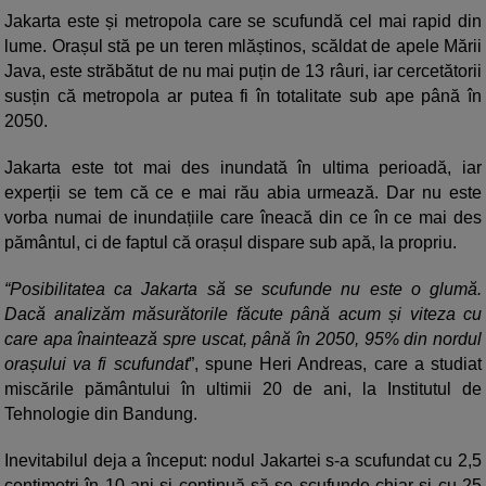
Jakarta este și metropola care se scufundă cel mai rapid din
lume. Orașul stă pe un teren mlăștinos, scăldat de apele Mării
Java, este străbătut de nu mai puțin de 13 râuri, iar cercetătorii
susțin că metropola ar putea fi în totalitate sub ape până în
2050.
Jakarta este tot mai des inundată în ultima perioadă, iar
experții se tem că ce e mai rău abia urmează. Dar nu este
vorba numai de inundațiile care îneacă din ce în ce mai des
pământul, ci de faptul că orașul dispare sub apă, la propriu.
“Posibilitatea ca Jakarta să se scufunde nu este o glumă.
Dacă analizăm măsurătorile făcute până acum și viteza cu
care apa înaintează spre uscat, până în 2050, 95% din nordul
orașului va fi scufundat
”, spune Heri Andreas, care a studiat
miscările pământului în ultimii 20 de ani, la Institutul de
Tehnologie din Bandung.
Inevitabilul deja a început: nodul Jakartei s-a scufundat cu 2,5
centimetri în 10 ani și continuă să se scufunde chiar și cu 25