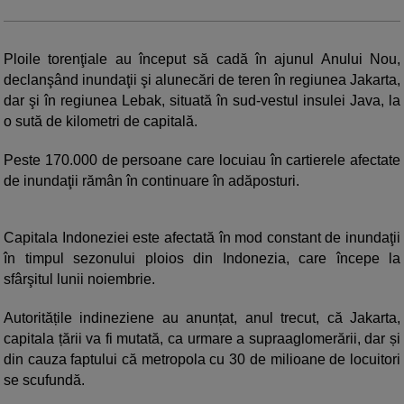
Ploile torenţiale au început să cadă în ajunul Anului Nou,
declanşând inundaţii şi alunecări de teren în regiunea Jakarta,
dar şi în regiunea Lebak, situată în sud-vestul insulei Java, la
o sută de kilometri de capitală.
Peste 170.000 de persoane care locuiau în cartierele afectate
de inundaţii rămân în continuare în adăposturi.
Capitala Indoneziei este afectată în mod constant de inundaţii
în timpul sezonului ploios din Indonezia, care începe la
sfârşitul lunii noiembrie.
Autoritățile indineziene au anunțat, anul trecut, că Jakarta,
capitala țării va fi mutată, ca urmare a supraaglomerării, dar și
din cauza faptului că metropola cu 30 de milioane de locuitori
se scufundă.