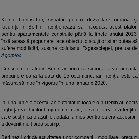
Katrin Lompscher, senator pentru dezvoltare urbană şi
locuinţe în Berlin, intenţionează să introducă acest plafon
pentru apartamentele construite până la finele anului 2013,
însă această propunere face obiectul discuţiilor şi ar putea să
sufere modificări, susţine cotidianul Tagesspiegel, preluat de
Agerpres
.
Consilierii locali din Berlin ar urma să supună la vot această
propunere până la data de 15 octombrie, iar intenţia este ca
măsura să intre în vigoare în luna ianuarie 2020.
În luna iunie a acestui an autorităţile locale din Berlin au decis
îngheţarea chiriilor timp de cinci ani, la solicitarea rezidenţilor
care susţin că oraşul lor, odata faimos pentru că era accesibil,
a devenit mult prea scump.
Berlinezii critică activitatea unor companii imobiliare, precum