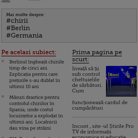
Mai multe despre:
#chirii
#Berlin
#Germania
Pe acelasi subiect:
Prima pagina pe
scurt:
Berlinul îngheață chiriile
timp de cinci ani.
Invață să ții
Explicația pentru care
sub control
cheltuielile
prețurile s-au dublat în
de sărbători.
ultimii 10 ani
Cum
Măsuri drastice pentru
funcționează cardul de
controlul chiriilor în
cumpărături
Spania, unde costul
locuințelor a explodat în
ultimii ani. Localnicii
Incont , site-ul Știrile Pro
dau vina pe străini
TV de informații
economice și educație