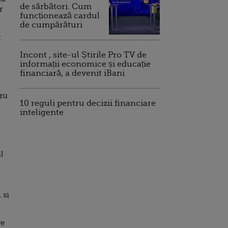
de sărbători. Cum
r
funcționează cardul
de cumpărături
:
Incont , site-ul Știrile Pro TV de
informații economice și educație
financiară, a devenit iBani
tru
10 reguli pentru decizii financiare
a
inteligente
l
 si
re