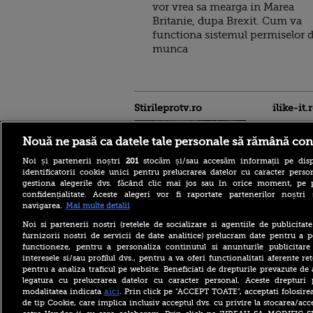
vor vrea sa mearga in Marea
Britanie, dupa Brexit. Cum va
functiona sistemul permiselor 
munca
Stirileprotv.ro
ilike-it.
Nouă ne pasă ca datele tale personale să rămână con
Noi și partenerii noștri
201
stocăm și/sau accesăm informații pe disp
identificatorii cookie unici pentru prelucrarea datelor cu caracter person
gestiona alegerile dvs. făcând clic mai jos sau în orice moment, pe 
confidențialitate. Aceste alegeri vor fi raportate partenerilor noștr
Intervenție dificilă în
navigarea.
Mai multe detalii
Bucegi. Doi alpiniști au
rămas blocați în peretele
Noi si partenerii nostri (retelele de socializare si agentiile de publicita
Văii Albe. Nu se poate
furnizorii nostri de servicii de date analitice) prelucram date pentru a p
interveni cu elicopterul
functioneze, pentru a personaliza continutul si anunturile publicitare
interesele si/sau profilul dvs., pentru a va oferi functionalitati aferente ret
Zelenski: Ucraina are un
pentru a analiza traficul pe website. Beneficiati de drepturile prevazute de
acord cu SUA pentru
furnizarea lunară de rachete
legatura cu prelucrarea datelor cu caracter personal. Aceste drepturi 
Patriot, dar acestea nu sunt
aici
modalitatea indicata
. Prin click pe “ACCEPT TOATE”, acceptati folosire
suficiente
de tip Cookie, care implica inclusiv acceptul dvs. cu privire la stocarea/acc