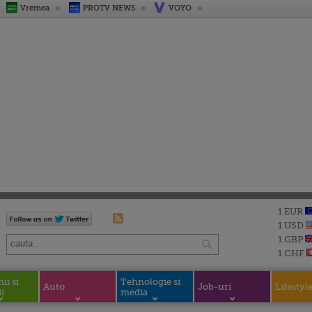
Vremea
PROTV NEWS
VOYO
1 EUR
1 USD
1 GBP
1 CHF
i si
Tehnologie si
Auto
Job-uri
Lifestyl
i
media