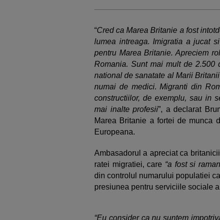
“
Cred ca Marea Britanie a fost intot
lumea intreaga. Imigratia a jucat s
pentru Marea Britanie. Apreciem rolu
Romania. Sunt mai mult de 2.500 d
national de sanatate al Marii Britani
numai de medici. Migranti din Roma
constructiilor, de exemplu, sau in s
mai inalte profesii
”, a declarat Brum
Marea Britanie a fortei de munca d
Europeana.
Ambasadorul a apreciat ca britanicii
ratei migratiei, care
“a fost si raman
din controlul numarului populatiei c
presiunea pentru serviciile sociale a
“Eu consider ca nu suntem impotriva 