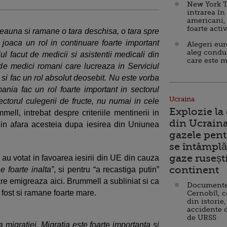
New York T
intrarea în
americani,
foarte acti
deauna si ramane o tara deschisa, o tara spre
i joaca un rol in continuare foarte important
Alegeri eu
aleg condu
l facut de medicii si asistentii medicali din
care este m
e medici romani care lucreaza in Serviciul
i si fac un rol absolut deosebit. Nu este vorba
nia fac un rol foarte important in sectorul
Ucraina
ectorul culegerii de fructe, nu numai in cele
Explozie la
mell, intrebat despre criteriile mentinerii in
din Ucraina
in afara acesteia dupa iesirea din Uniunea
gazele pent
se întâmplă 
gaze ruseșt
 au votat in favoarea iesirii din UE din cauza
continent
e foarte inalta”
, si pentru “a recastiga putin”
are emigreaza aici. Brummell a subliniat si ca
Documente d
 fost si ramane foarte mare.
Cernobîl, c
din istorie,
accidente 
de URSS
migratiei. Migratia este foarte importanta si