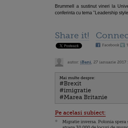
Brummell a sustinut vineri la Univ
conferinta cu tema "Leadership styl
Share it!
Connec
Facebook
autor:
iBani
, 27 ianuarie 2017 
Mai multe despre:
#Brexit
#imigratie
#Marea Britanie
Pe acelasi subiect:
Migratie inversa. Polonia spera 
atraga 30.000 de locuri de mun