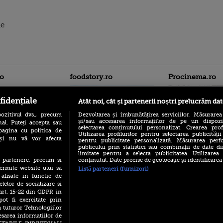
de
ro
foodstory.ro
Procinema.ro
fidențiale
Atât noi, cât și partenerii noștri prelucrăm dat
ozitivul dvs., precum
Dezvoltarea și îmbunătățirea serviciilor. Măsurarea
și/sau accesarea informațiilor de pe un dispoziti
al. Puteți accepta sau
selectarea conținutului personalizat. Crearea prof
pagina cu politica de
Utilizarea profilurilor pentru selectarea publicității
i și nu vă vor afecta
pentru publicitate personalizată. Măsurarea perfo
publicului prin statistici sau combinații de date di
(P) Descoperă Lumea
Nikolaj Coster-Wa
limitate pentru a selecta publicitatea. Utilizarea
Evenimentelor din România
Urzeala Tronurilor
conținutul. Date precise de geolocație și identificarea
te partenere, precum si
cu Transilvania Events!
Annabelle Wallis,
ermite website-ului sa
Listă parteneri (furnizori)
lui Sebastian Stan,
(P) Raku, gaming intens și o
 afisate in functie de
prinși într-o curs
pauză binemeritată cu...
elelor de socializare si
pizza Guseppe
 art. 15-22 din GDPR in
Emoții intense pe
Sebastian Stan! Iub
pot fi exercitate prin
(P) Poți folosi bonurile de
Annabelle, l-a făcu
a tuturor Tehnologiilor
masă pentru a comanda
mâncare acasă? Lista
esarea informatiilor de
Din 14 septembrie
aplicațiilor care le acceptă