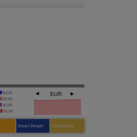
EUR
RON
RON
RON
RON
e
Smart People
Infografice