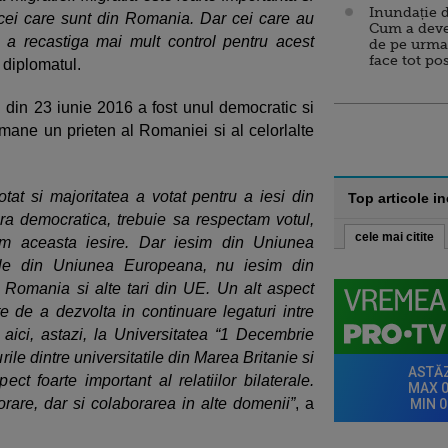
Inundație d
 cei care sunt din Romania. Dar cei care au
Cum a deve
u a recastiga mai mult control pentru acest
de pe urma
face tot po
 diplomatul.
din 23 iunie 2016 a fost unul democratic si
amane un prieten al Romaniei si al celorlalte
at si majoritatea a votat pentru a iesi din
Top articole i
ra democratica, trebuie sa respectam votul,
cele mai citite
im aceasta iesire. Dar iesim din Uniunea
iile din Uniunea Europeana, nu iesim din
 Romania si alte tari din UE. Un alt aspect
e de a dezvolta in continuare legaturi intre
 aici, astazi, la Universitatea “1 Decembrie
rile dintre universitatile din Marea Britanie si
 foarte important al relatiilor bilaterale.
rare, dar si colaborarea in alte domenii”
, a