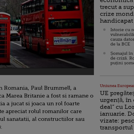
economică 
trecut a sup
crize mondi
handicapat 
Istorie cu 
vulnerabilă
cauza dator
de la BCE
Șomajul în 
de criză. R
puțini șom
Uniunea Europea
in Romania, Paul Brummell, a
UE pregăte
, ca Marea Britanie a fost si ramane o
urgență, în
ia a jucat si joaca un rol foarte
deal” cu Lo
e apreciat rolul romanilor care
ianuarie. 
l sanatatii, al constructiilor sau
vizate: pesc
s
.
transportul 