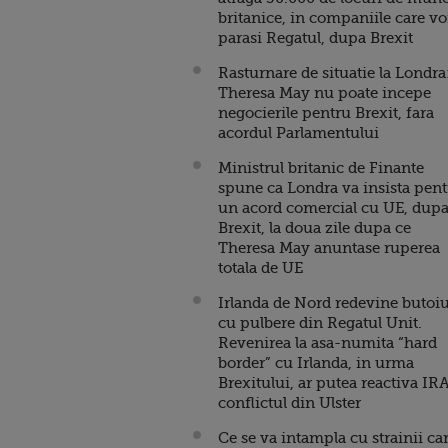
britanice, in companiile care vo
parasi Regatul, dupa Brexit
Rasturnare de situatie la Londra
Theresa May nu poate incepe
negocierile pentru Brexit, fara
acordul Parlamentului
Ministrul britanic de Finante
spune ca Londra va insista pen
un acord comercial cu UE, dup
Brexit, la doua zile dupa ce
Theresa May anuntase ruperea
totala de UE
Irlanda de Nord redevine butoiu
cu pulbere din Regatul Unit.
Revenirea la asa-numita “hard
border” cu Irlanda, in urma
Brexitului, ar putea reactiva IRA
conflictul din Ulster
Ce se va intampla cu strainii ca