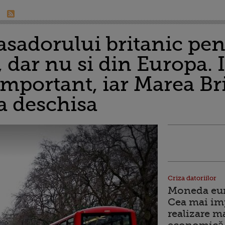
sadorului britanic pen
 dar nu si din Europa. 
important, iar Marea Br
a deschisa
Criza datoriilor
Moneda euro
Cea mai im
realizare m