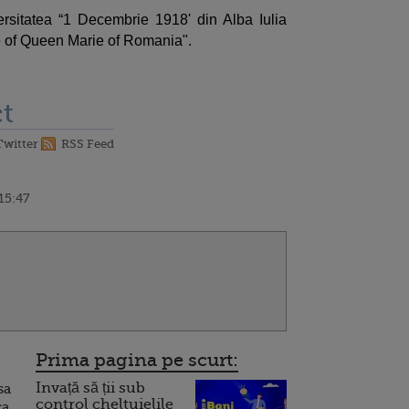
ersitatea “1 Decembrie 1918' din Alba Iulia
e of Queen Marie of Romania".
t
Twitter
RSS Feed
15:47
Prima pagina pe scurt:
Invață să ții sub
sa
control cheltuielile
ca