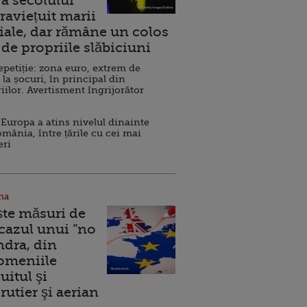
a secolului
raviețuit marii
ale, dar rămâne un colos
de propriile slăbiciuni
repetiție: zona euro, extrem de
 la șocuri, în principal din
iilor. Avertisment îngrijorător
Europa a atins nivelul dinainte
omânia, între țările cu cei mai
eri
na
ște măsuri de
 cazul unui ”no
ndra, din
Domeniile
uitul şi
rutier şi aerian