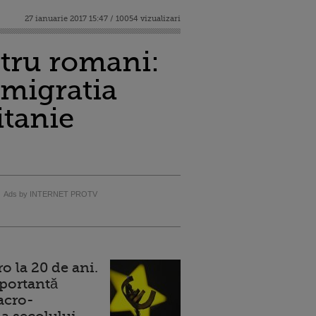
27 ianuarie 2017 15:47 / 10054 vizualizari
tru romani:
Imigratia
itanie
Ads by INTERNET PROTV
 la 20 de ani.
portantă
acro-