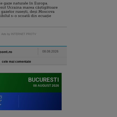
e gaze naturale în Europa.
nit Ucraina marea câștigătoare
 gazelor rusești, deși Moscova
sibilul s-o scoată din ecuație
Ads by INTERNET PROTV
ncont.ro
08.08.2026
cele mai comentate