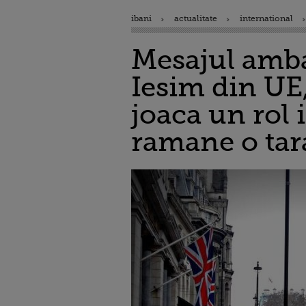
ibani
actualitate
international
Mesajul amba
Iesim din UE,
joaca un rol 
ramane o tar