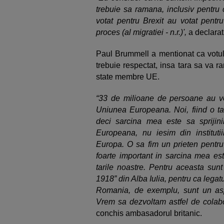
trebuie sa ramana, inclusiv pentru
votat pentru Brexit au votat pentr
proces (al migratiei - n.r.)',
a declarat
Paul Brummell a mentionat ca votul 
trebuie respectat, insa tara sa va r
state membre UE.
“33 de milioane de persoane au vot
Uniunea Europeana. Noi, fiind o ta
deci sarcina mea este sa sprijin
Europeana, nu iesim din institut
Europa. O sa fim un prieten pentru
foarte important in sarcina mea est
tarile noastre. Pentru aceasta sunt
1918” din Alba Iulia, pentru ca legatu
Romania, de exemplu, sunt un aspect
Vrem sa dezvoltam astfel de colabo
conchis ambasadorul britanic.