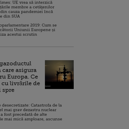
imes: UE vrea să interzică
 țările membre a cetăţenilor
 din cauza pandemiei încă
ve din SUA
roparlamentare 2019: Cum se
cătorii Uniunii Europene și
iza acestui scrutin
 gazoductul
 care asigura
ru Europa. Ce
cu livrările de
i spre
esecretizate: Catastrofa de la
el mai grav dezastru nuclear
 a fost precedată de alte
de mai mică amploare, ascunse