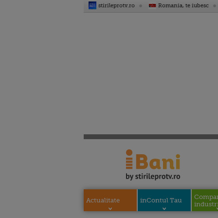
stirileprotv.ro
Romania, te iubesc
Compani
Actualitate
inContul Tau
industri