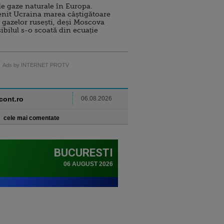
e gaze naturale în Europa.
nit Ucraina marea câștigătoare
 gazelor rusești, deși Moscova
sibilul s-o scoată din ecuație
Ads by INTERNET PROTV
ncont.ro
06.08.2026
cele mai comentate