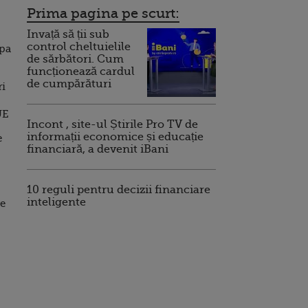
Prima pagina pe scurt:
Invață să ții sub
control cheltuielile
upa
de sărbători. Cum
funcționează cardul
de cumpărături
ri
UE
Incont , site-ul Știrile Pro TV de
informații economice și educație
e
financiară, a devenit iBani
10 reguli pentru decizii financiare
inteligente
re