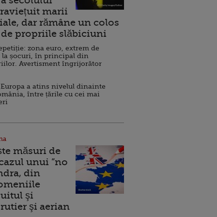
a secolului
raviețuit marii
ale, dar rămâne un colos
de propriile slăbiciuni
repetiție: zona euro, extrem de
 la șocuri, în principal din
iilor. Avertisment îngrijorător
Europa a atins nivelul dinainte
omânia, între țările cu cei mai
eri
na
ște măsuri de
 cazul unui ”no
ndra, din
Domeniile
uitul şi
rutier şi aerian