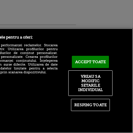
Sport.ro
ele pentru a oferi:
 performanței reclamelor. Stocarea
v. Utilizarea profilurilor pentru
ilurilor de conținut personalizat.
 personalizate. Crearea profilurilor
rmanței conținutului. Înțelegerea
ACCEPT TOATE
n surse diferite. Utilizarea de date
 datelor limitate pentru a selecta
Adrian Mihalcea, discurs
 prin scanarea dispozitivului.
incredibil înainte de UTA -
VREAU SA
ntru
Rapid: „Acest criminal a
MODIFIC
ita lui,
omorât vreo șase oameni”
t tată!
SETARILE
Surpriză în UCL! Aarhus a
INDIVIDUAL
, Adela
oprit parcursul perfect al
rol
revelației din preliminarii
V
RESPING TOATE
Ce declin! Cu cine a semnat
pă o
azi Nabil Fekir, campion
n film, Sir
mondial cu Franța în 2018
se
n muzică