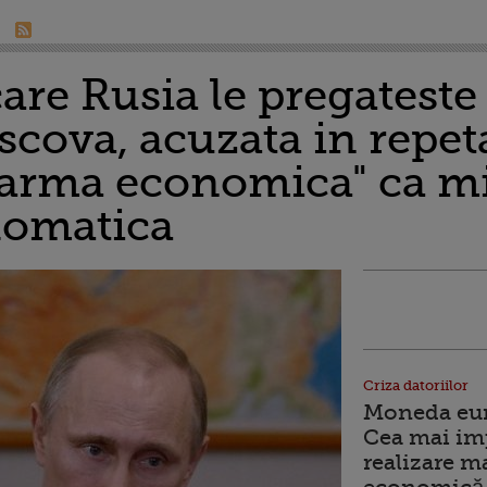
are Rusia le pregateste
cova, acuzata in repet
 "arma economica" ca mi
lomatica
Criza datoriilor
Moneda euro
Cea mai im
realizare m