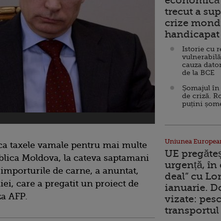
economică 
trecut a sup
crize mondi
handicapat 
Istorie cu 
vulnerabilă
cauza dator
de la BCE
Șomajul în 
de criză. R
puțini șom
Uniunea Europea
ca taxele vamale pentru mai multe
UE pregăte
lica Moldova, la cateva saptamani
urgență, în
 importurile de carne, a anuntat,
deal” cu Lo
i, care a pregatit un proiect de
ianuarie. 
za AFP.
vizate: pesc
transportul 