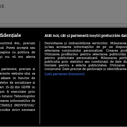
 UE
ro
foodstory.ro
Procinema.ro
fidențiale
Atât noi, cât și partenerii noștri prelucrăm dat
ozitivul dvs., precum
Dezvoltarea și îmbunătățirea serviciilor. Măsurarea
și/sau accesarea informațiilor de pe un dispoziti
al. Puteți accepta sau
selectarea conținutului personalizat. Crearea prof
pagina cu politica de
Utilizarea profilurilor pentru selectarea publicității
i și nu vă vor afecta
pentru publicitate personalizată. Măsurarea perfo
publicului prin statistici sau combinații de date di
limitate pentru a selecta publicitatea. Utilizarea
conținutul. Date precise de geolocație și identificarea
te partenere, precum si
(P) Descoperă Lumea
Emoții intense pe
ermite website-ului sa
Listă parteneri (furnizori)
Evenimentelor din România
Sebastian Stan! Iub
 afisate in functie de
cu Transilvania Events!
Annabelle, l-a făcu
elelor de socializare si
(P) Raku, gaming intens și o
 art. 15-22 din GDPR in
Din 14 septembrie
pauză binemeritată cu...
pot fi exercitate prin
Popescu revine în 
pizza Guseppe
principal la Pro T
a tuturor Tehnologiilor
esarea informatiilor de
(P) Poți folosi bonurile de
La 88 de ani și du
masă pentru a comanda
SETARILE INDIVIDUAL”
carieră fabuloasă î
mâncare acasă? Lista
cookie strict necesare
Anthony Hopkins 
aplicațiilor care le acceptă
lansează oficial î