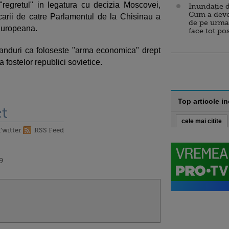
regretul" in legatura cu decizia Moscovei,
Inundație d
Cum a deve
carii de catre Parlamentul de la Chisinau a
de pe urma
Europeana.
face tot po
randuri ca foloseste "arma economica" drept
 fostelor republici sovietice.
Top articole i
t
cele mai citite
Twitter
RSS Feed
9