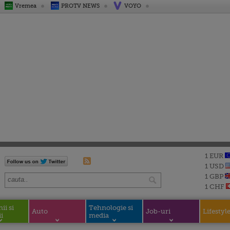
Vremea
PROTV NEWS
VOYO
1 EUR
1 USD
1 GBP
1 CHF
i si
Tehnologie si
Auto
Job-uri
Lifestyl
i
media