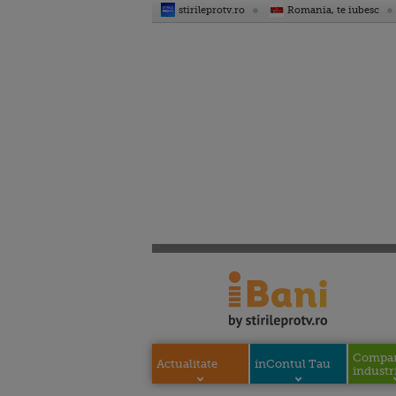
stirileprotv.ro
Romania, te iubesc
Compani
Actualitate
inContul Tau
industri