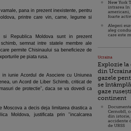
New York T
intrarea în
 vamale, pana in prezent inexistente, pentru
americani,
foarte acti
ldova, printre care vin, carne, legume si
Alegeri eu
aleg condu
care este m
ia si Republica Moldova sunt in prezent
 schimb, semnat intre statele membre ale
 care permite Chisinaului sa beneficieze de
xporturile pe piata rusa.
Ucraina
Explozie la
din Ucraina
 in iunie Acordul de Asociere cu Uniunea
gazele pent
nea, un Acord de Liber Schimb, criticat de
se întâmplă 
"masuri de protectie", daca se va dovedi ca
gaze ruseșt
continent
Documente d
are Moscova a decis deja limitarea drastica a
Cernobîl, c
ica Moldova, justificata prin "incalcarea
din istorie,
accidente 
de URSS