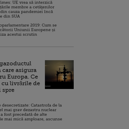
imes: UE vrea să interzică
 țările membre a cetăţenilor
 din cauza pandemiei încă
ve din SUA
roparlamentare 2019: Cum se
cătorii Uniunii Europene și
iza acestui scrutin
 gazoductul
 care asigura
ru Europa. Ce
cu livrările de
i spre
esecretizate: Catastrofa de la
el mai grav dezastru nuclear
 a fost precedată de alte
de mai mică amploare, ascunse