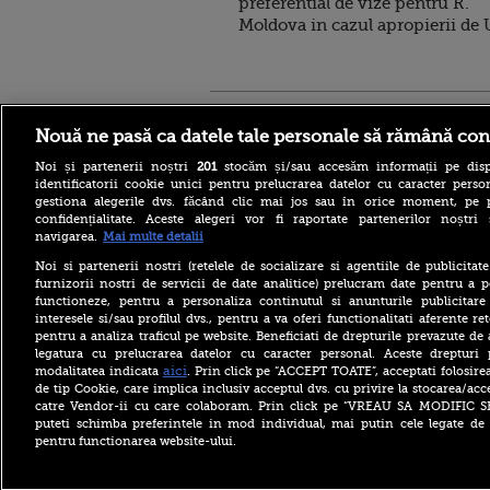
preferential de vize pentru R.
Moldova in cazul apropierii de
Stirileprotv.ro
ilike-it.
Nouă ne pasă ca datele tale personale să rămână con
Noi și partenerii noștri
201
stocăm și/sau accesăm informații pe disp
identificatorii cookie unici pentru prelucrarea datelor cu caracter person
gestiona alegerile dvs. făcând clic mai jos sau în orice moment, pe 
confidențialitate. Aceste alegeri vor fi raportate partenerilor noștr
navigarea.
Mai multe detalii
Escrocheria „văduvelor
negre” ia amploare în Rusia.
Noi si partenerii nostri (retelele de socializare si agentiile de publicita
„Găsește-ți un soldat și când
furnizorii nostri de servicii de date analitice) prelucram date pentru a p
va fi ucis vei primi 8
functioneze, pentru a personaliza continutul si anunturile publicitare
milioane de ruble”
interesele si/sau profilul dvs., pentru a va oferi functionalitati aferente ret
pentru a analiza traficul pe website. Beneficiati de drepturile prevazute de
Aflat în SUA, ministrul
britanic de Externe a evitat
legatura cu prelucrarea datelor cu caracter personal. Aceste drepturi 
să spună dacă îl mai
aici
modalitatea indicata
. Prin click pe “ACCEPT TOATE”, acceptati folosire
consideră pe Trump „idiot,
de tip Cookie, care implica inclusiv acceptul dvs. cu privire la stocarea/acc
rasist și misogin”
catre Vendor-ii cu care colaboram. Prin click pe “VREAU SA MODIFIC 
puteti schimba preferintele in mod individual, mai putin cele legate de 
Primăriile care nu se
pentru functionarea website-ului.
înrolează pe Ghiseul.ro pot
rămâne fără finanțare. Cât
timp mai au la dispoziție