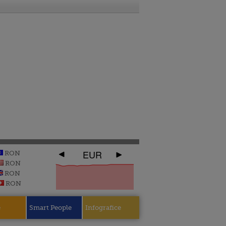
EUR
RON
RON
RON
RON
e
Smart People
Infografice