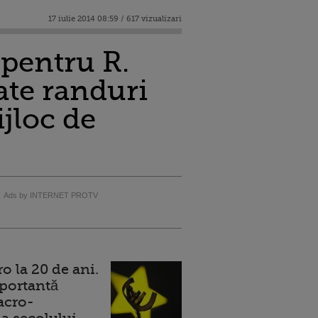
17 iulie 2014 08:59 / 617 vizualizari
 pentru R.
ate randuri
jloc de
Ads by INTERNET PROTV
 la 20 de ani.
portantă
acro-