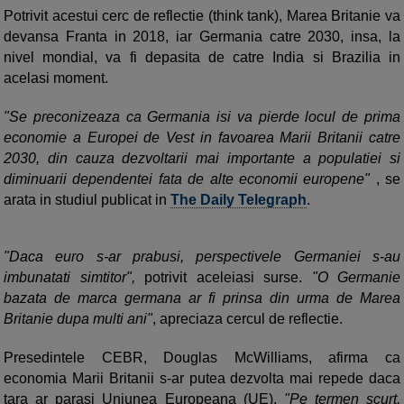
Potrivit acestui cerc de reflectie (think tank), Marea Britanie va
devansa Franta in 2018, iar Germania catre 2030, insa, la
nivel mondial, va fi depasita de catre India si Brazilia in
acelasi moment.
"Se preconizeaza ca Germania isi va pierde locul de prima
economie a Europei de Vest in favoarea Marii Britanii catre
2030, din cauza dezvoltarii mai importante a populatiei si
diminuarii dependentei fata de alte economii europene"
, se
arata in studiul publicat in
The Daily Telegraph
.
"Daca euro s-ar prabusi, perspectivele Germaniei s-au
imbunatati simtitor",
potrivit aceleiasi surse.
"O Germanie
bazata de marca germana ar fi prinsa din urma de Marea
Britanie dupa multi ani"
, apreciaza cercul de reflectie.
Presedintele CEBR, Douglas McWilliams, afirma ca
economia Marii Britanii s-ar putea dezvolta mai repede daca
tara ar parasi Uniunea Europeana (UE).
"Pe termen scurt,