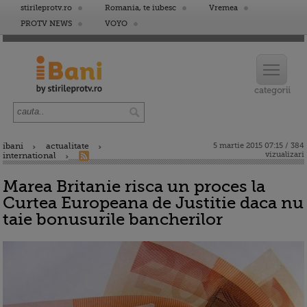
stirileprotv.ro
Romania, te iubesc
Vremea
PROTV NEWS
VOYO
ibani
actualitate
5 martie 2015 07:15 / 384
vizualizari
international
Marea Britanie risca un proces la
Curtea Europeana de Justitie daca nu
taie bonusurile bancherilor