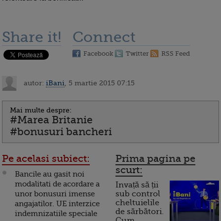
Share it!
Connect
Facebook
Twitter
RSS Feed
autor:
iBani
, 5 martie 2015 07:15
Mai multe despre:
#Marea Britanie
#bonusuri bancheri
Pe acelasi subiect:
Prima pagina pe
scurt:
Bancile au gasit noi
modalitati de acordare a
Invață să ții
unor bonusuri imense
sub control
cheltuielile
angajatilor. UE interzice
de sărbători.
indemnizatiile speciale
Cum