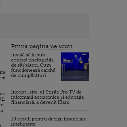
9
Prima pagina pe scurt:
Invață să ții sub
control cheltuielile
de sărbători. Cum
funcționează cardul
ira
de cumpărături
 si
Incont , site-ul Știrile Pro TV de
 ce
informații economice și educație
UE.
financiară, a devenit iBani
era
ta
10 reguli pentru decizii financiare
inteligente
i