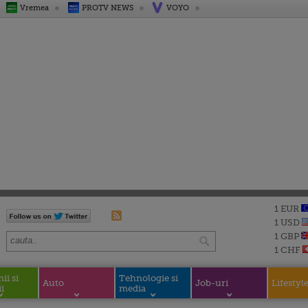
Vremea
PROTV NEWS
VOYO
1 EUR
1 USD
1 GBP
1 CHF
i si
Tehnologie si
Auto
Job-uri
Lifestyl
i
media