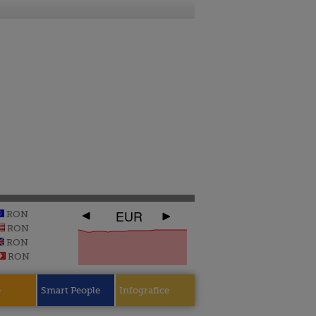
EUR
RON
RON
RON
RON
e
Smart People
Infografice