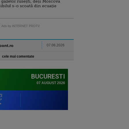
 gazelor rusești, deși Moscova
sibilul s-o scoată din ecuație
Ads by INTERNET PROTV
ncont.ro
07.08.2026
cele mai comentate