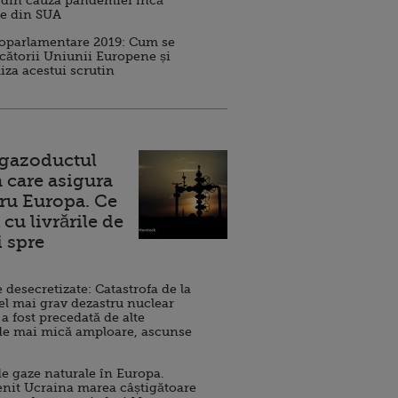
 din cauza pandemiei încă
ve din SUA
roparlamentare 2019: Cum se
cătorii Uniunii Europene și
iza acestui scrutin
 gazoductul
 care asigura
ru Europa. Ce
cu livrările de
i spre
esecretizate: Catastrofa de la
el mai grav dezastru nuclear
 a fost precedată de alte
de mai mică amploare, ascunse
e gaze naturale în Europa.
nit Ucraina marea câștigătoare