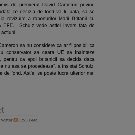
romis de premierul David Cameron privind
odata ce decizia de fond va fi luata, sa se
a revizuire a raporturilor Marii Britanii cu
ia EFE. Schulz vede astfel invers fata de
actiuni.
 Cameron sa nu considere ca ar fi posibil ca
sau conservator sa ceara UE sa inainteze
, pentru ca apoi britanicii sa decida daca
a nu asa se procedeaza", a insistat Schulz.
e de fond. Astfel se poate lucra ulterior mai
t
Twitter
RSS Feed