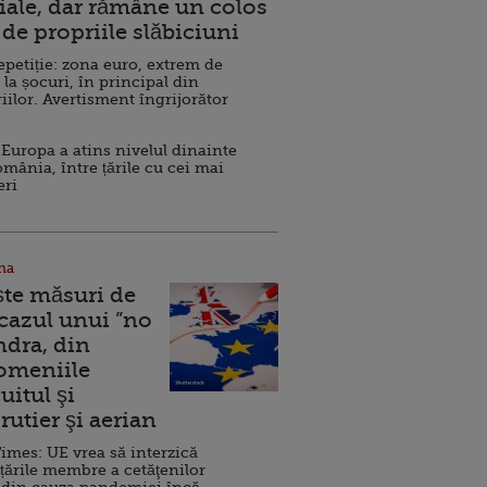
ale, dar rămâne un colos
de propriile slăbiciuni
repetiție: zona euro, extrem de
 la șocuri, în principal din
iilor. Avertisment îngrijorător
Europa a atins nivelul dinainte
omânia, între țările cu cei mai
eri
na
ște măsuri de
 cazul unui ”no
ndra, din
Domeniile
uitul şi
rutier şi aerian
imes: UE vrea să interzică
 țările membre a cetăţenilor