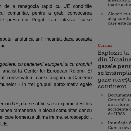
americani,
foarte acti
on de a renegocia rapid cu UE conditiile
ocul comunitar, pentru a grabi convocarea
Alegeri eu
aleg condu
 de presa din Regat, care citeaza "surse
care este m
putul anului ca ar fi incantat daca aceasta
eme.
Ucraina
Explozie la
din Ucraina
ociere, cu partenerii europeni si cu propriul
gazele pent
, analist la Center for European Reform. El
se întâmplă 
ati conservatori - care ii asigura lui Cameron
gaze ruseșt
unelor - in trei grupuri aproximativ egale
continent
Documente d
Cernobîl, c
nerii in UE, dar se abtin sa-si exprime deschis
din istorie,
accidente 
emenea ramanerea in blocul comunitar, dar cu
de URSS
ei care formeaza ultima treime, euroscepticii,
Inundație d
n UE.
Cum a deve