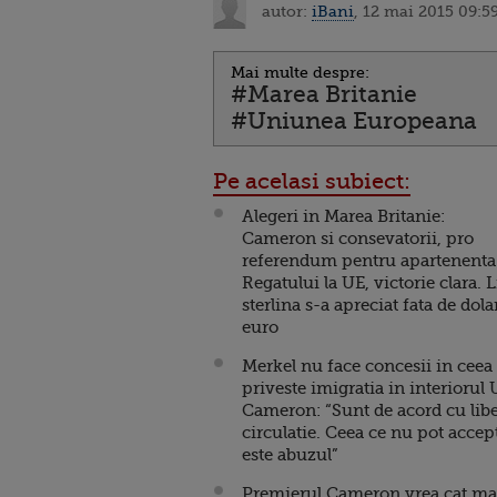
autor:
iBani
, 12 mai 2015 09:5
Mai multe despre:
#Marea Britanie
#Uniunea Europeana
Pe acelasi subiect:
Alegeri in Marea Britanie:
Cameron si consevatorii, pro
referendum pentru apartenenta
Regatului la UE, victorie clara. L
sterlina s-a apreciat fata de dolar
euro
Merkel nu face concesii in ceea
priveste imigratia in interiorul 
Cameron: “Sunt de acord cu lib
circulatie. Ceea ce nu pot accep
este abuzul”
Premierul Cameron vrea cat ma