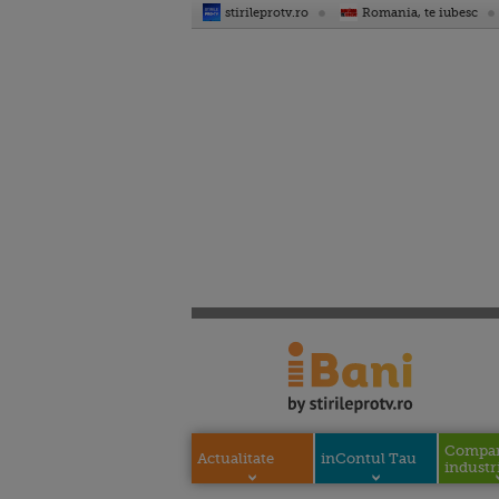
stirileprotv.ro
Romania, te iubesc
Compani
Actualitate
inContul Tau
industri