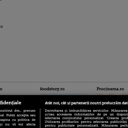
sa
ro
foodstory.ro
Procinema.ro
fidențiale
Atât noi, cât și partenerii noștri prelucrăm dat
ozitivul dvs., precum
Dezvoltarea și îmbunătățirea serviciilor. Măsurarea
și/sau accesarea informațiilor de pe un dispoziti
al. Puteți accepta sau
selectarea conținutului personalizat. Crearea prof
pagina cu politica de
Utilizarea profilurilor pentru selectarea publicității
i și nu vă vor afecta
pentru publicitate personalizată. Măsurarea perfo