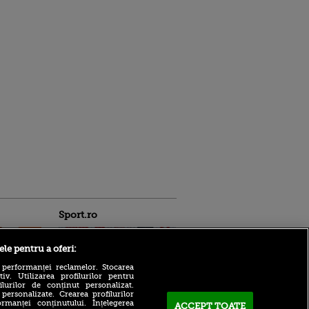
Sport.ro
ele pentru a oferi:
 performanței reclamelor. Stocarea
v. Utilizarea profilurilor pentru
ilurilor de conținut personalizat.
 personalizate. Crearea profilurilor
rmanței conținutului. Înțelegerea
ACCEPT TOATE