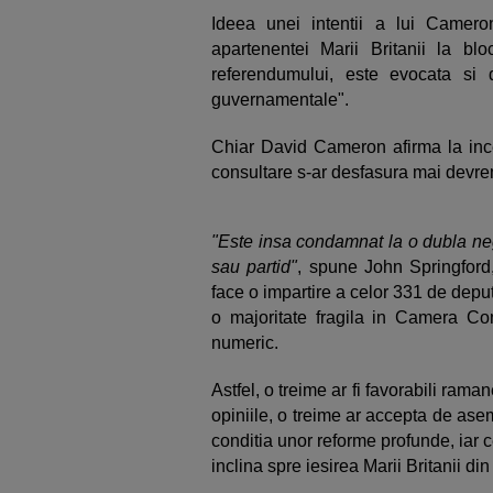
Ideea unei intentii a lui Camer
apartenentei Marii Britanii la bl
referendumului, este evocata si
guvernamentale".
Chiar David Cameron afirma la ince
consultare s-ar desfasura mai devr
"Este insa condamnat la o dubla neg
sau partid"
, spune John Springford
face o impartire a celor 331 de deput
o majoritate fragila in Camera Com
numeric.
Astfel, o treime ar fi favorabili rama
opiniile, o treime ar accepta de as
conditia unor reforme profunde, iar c
inclina spre iesirea Marii Britanii di