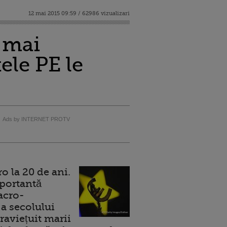
12 mai 2015 09:59 / 62986 vizualizari
 mai
ele PE le
Ads by INTERNET PROTV
 la 20 de ani.
portantă
acro-
a secolului
raviețuit marii