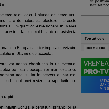
de pe urma
 UE
face tot po
ierea relatiilor cu Uniunea obtinerea unui
omunitare de natura sa afecteze interesele
fluxului imigrantilor est-europeni in Marea
lui acestora la sistemul britanic de asistenta
Top articole i
tionari din Europa ca orice implica o revizuire
cele mai citite
irculatie in UE, nu e de acceptat.
 care vor transa chestiunea la un eventual
aptea pe lista preocuparilor manifestate cu
saptamana trecuta, iar in prezent ei par mai
n schimbul unei revizuiri a raporturilor cu
da rapid
, Martin Schulz, a cerut luni britanicilor sa