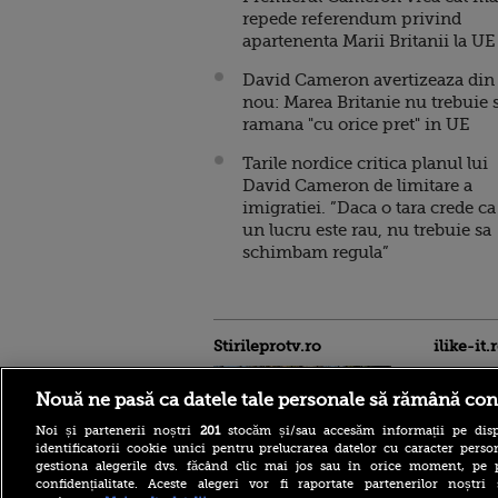
repede referendum privind
apartenenta Marii Britanii la UE
David Cameron avertizeaza din
nou: Marea Britanie nu trebuie 
ramana "cu orice pret" in UE
Tarile nordice critica planul lui
David Cameron de limitare a
imigratiei. ”Daca o tara crede ca
un lucru este rau, nu trebuie sa
schimbam regula”
Stirileprotv.ro
ilike-it.
Nouă ne pasă ca datele tale personale să rămână con
Noi și partenerii noștri
201
stocăm și/sau accesăm informații pe disp
identificatorii cookie unici pentru prelucrarea datelor cu caracter person
gestiona alegerile dvs. făcând clic mai jos sau în orice moment, pe 
confidențialitate. Aceste alegeri vor fi raportate partenerilor noștr