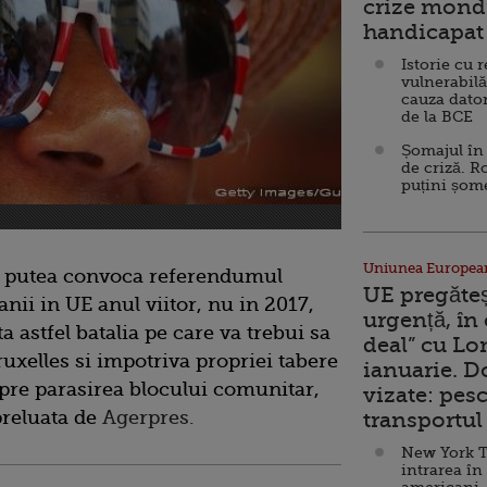
crize mondi
handicapat 
Istorie cu 
vulnerabilă
cauza dator
de la BCE
Șomajul în 
de criză. R
puțini șom
Uniunea Europea
 putea convoca referendumul
UE pregăte
nii in UE anul viitor, nu in 2017,
urgență, în
a astfel batalia pe care va trebui sa
deal” cu Lo
ruxelles si impotriva propriei tabere
ianuarie. 
spre parasirea blocului comunitar,
vizate: pesc
 preluata de
Agerpres.
transportul 
New York T
intrarea în