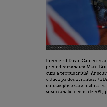
Marea Britanie
Premierul David Cameron ar
privind ramanerea Marii Brita
cum a propus initial. Ar scurt
o duca pe doua fronturi, la B
eurosceptice care inclina in
sustin analisti citati de AFP,