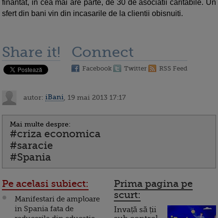
finantat, in cea mai are parte, de 30 de asociatii caritabile. Un
sfert din bani vin din incasarile de la clientii obisnuiti.
Share it!
Connect
Facebook
Twitter
RSS Feed
autor:
iBani
, 19 mai 2013 17:17
Mai multe despre:
#criza economica
#saracie
#Spania
Pe acelasi subiect:
Prima pagina pe
scurt:
Manifestari de amploare
in Spania fata de
Invață să ții