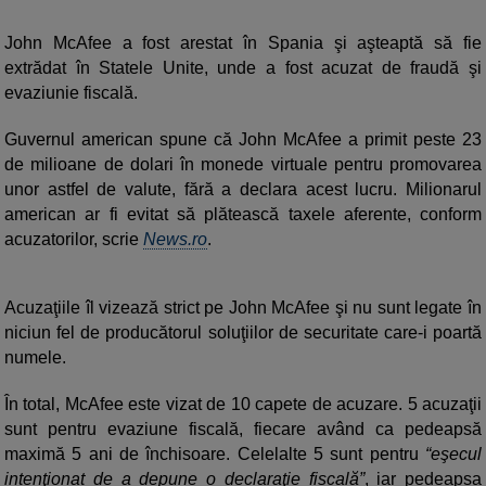
John McAfee a fost arestat în Spania şi aşteaptă să fie
extrădat în Statele Unite, unde a fost acuzat de fraudă şi
evaziunie fiscală.
Guvernul american spune că John McAfee a primit peste 23
de milioane de dolari în monede virtuale pentru promovarea
unor astfel de valute, fără a declara acest lucru. Milionarul
american ar fi evitat să plătească taxele aferente, conform
acuzatorilor, scrie
News.ro
.
Acuzaţiile îl vizează strict pe John McAfee şi nu sunt legate în
niciun fel de producătorul soluţiilor de securitate care-i poartă
numele.
În total, McAfee este vizat de 10 capete de acuzare. 5 acuzaţii
sunt pentru evaziune fiscală, fiecare având ca pedeapsă
maximă 5 ani de închisoare. Celelalte 5 sunt pentru
“eşecul
intenţionat de a depune o declaraţie fiscală”
, iar pedeapsa