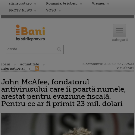
stirileprotv.ro
Romania, te iubesc
Vremea
PROTV NEWS
VOYO
ibani
actualitate
6 octombrie 2020 08:52 / 22520
vizualizari
international
John McAfee, fondatorul
antivirusului care îi poartă numele,
arestat pentru evaziune fiscală.
Pentru ce ar fi primit 23 mil. dolari