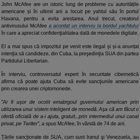
John McAfee are un istoric lung de probleme cu autoritățile
americane și în ultimii ani a locuit pe yahtul său în portul
Havana, pentru a evita arestarea. Anul trecut, creatorul
antivirusului McAfee
a acordat un interviu la bordul yachtului
în care a apreciat confidenţialitatea dată de monedele digitale.
El a mai spus că impozitul pe venit este ilegal şi și-a anunțat
intenţia să candideze, din Cuba, la preşedinţia SUA din partea
Partidului Libertarian.
În interviu, controversatul expert în securitate cibernetică
afirma că poate ajuta Cuba să evite sancţiunile americane
prin crearea unei criptomonede.
”
Ar fi uşor de ocolit emabrgoul guvernului american prin
utilizarea unui sistem inteligent de monedă. Aşa că am făcut o
ofertă oficială de a-i ajuta, gratuit...prin intermediul unui canal
privat, pe Twitter”
, a spus McAfee, în vârstă de 74 de ani.
Ţările sancţionate de SUA, cum sunt Iranul şi Venezuela, au