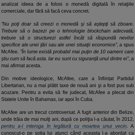
analizat ideea de a folosi o monedă digitală în relaţiile
comerciale, dar fără să facă ceva concret.
”Nu poţi doar să creezi o monedă şi să aştepţi să zboare.
Trebuie să o bazezi pe o tehnologie blockchain adecvată,
trebuie să o structurezi astfel încât să răspundă nevilor
specifice ale unei ţări sau ale unei situaţii economice”
, a spus
McAfee.
”În lume există probabil mai puţin de 10 oameni care
ştiu cum să facă asta. Iar eu sunt cu siguranţă unul dintre ei”
, a
mai afirmat acesta.
Din motive ideologice, McAfee, care a înființat Partidul
Libertarian, nu a mai plătit taxe de nouă ani şi a fost pus sub
acuzare. Pentru a evita să fie judecat, McAfee a plecat din
Statele Unite în Bahamas, iar apoi în Cuba.
McAfee are un trecut controversat. A fugit anterior din Belize,
unde trăia de mai mulţi ani, după ce poliţia l-a căutat, în 2012,
pentru a-l interoga în legătură cu moartea unui vecin
. A
cunoscut-o pe soţia lui atunci când aceasta l-a abordat ca