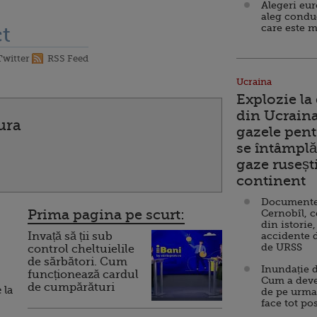
Alegeri eu
aleg condu
care este m
t
Twitter
RSS Feed
Ucraina
Explozie la
din Ucraina
ura
gazele pent
se întâmplă 
gaze ruseșt
continent
Documente d
Prima pagina pe scurt:
Cernobîl, c
din istorie,
Invață să ții sub
accidente 
de URSS
control cheltuielile
de sărbători. Cum
Inundație d
funcționează cardul
Cum a deve
de cumpărături
 la
de pe urma
face tot po