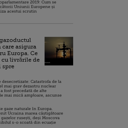
roparlamentare 2019: Cum se
cătorii Uniunii Europene și
iza acestui scrutin
 gazoductul
 care asigura
ru Europa. Ce
cu livrările de
i spre
esecretizate: Catastrofa de la
el mai grav dezastru nuclear
 a fost precedată de alte
de mai mică amploare, ascunse
e gaze naturale în Europa.
nit Ucraina marea câștigătoare
 gazelor rusești, deși Moscova
sibilul s-o scoată din ecuație