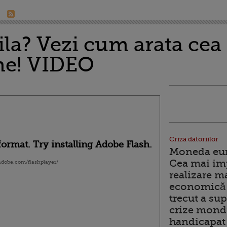
uila? Vezi cum arata c
ume! VIDEO
Criza datoriilor
ormat. Try installing Adobe Flash.
Moneda euro
Cea mai im
.adobe.com/flashplayer/
realizare m
economică 
trecut a sup
crize mondi
handicapat 