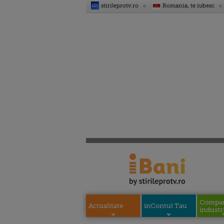
stirileprotv.ro
Romania, te iubesc
Compani
Actualitate
inContul Tau
industri