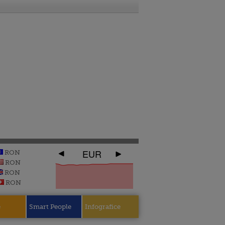
EUR
RON
RON
RON
RON
e
Smart People
Infografice