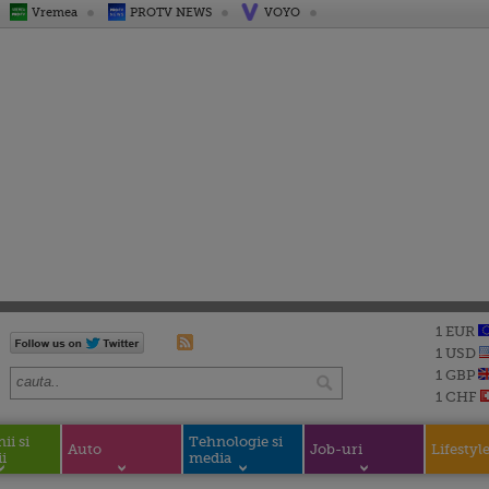
Vremea
PROTV NEWS
VOYO
1 EUR
1 USD
1 GBP
1 CHF
i si
Tehnologie si
Auto
Job-uri
Lifestyl
i
media