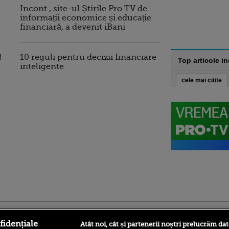
Incont , site-ul Știrile Pro TV de
informații economice și educație
financiară, a devenit iBani
!
10 reguli pentru decizii financiare
Top articole i
inteligente
cele mai citite
ro
foodstory.ro
Procinema.ro
fidențiale
Atât noi, cât și partenerii noștri prelucrăm dat