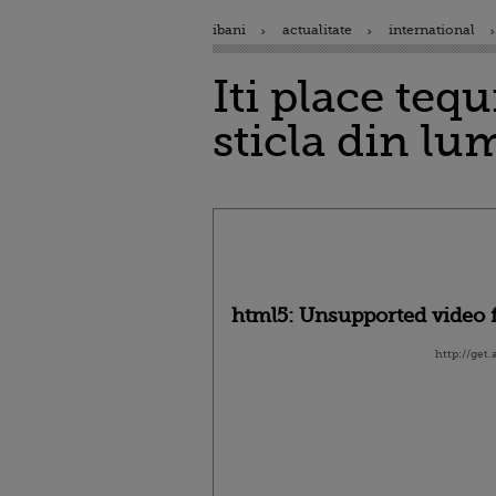
ibani
actualitate
international
Iti place teq
sticla din l
html5: Unsupported video f
http://get