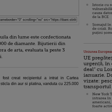
Istorie cu 
vulnerabilă
cauza dator
de la BCE
Șomajul în 
de criză. R
puțini șom
uila din lume este confectionata
000 de diamante. Bijutierii din
ra de arta, evaluata la peste 3
Uniunea Europea
i.
UE pregăte
urgență, în
deal” cu Lo
ianuarie. 
ost creat recipientul a intrat in Cartea
vizate: pesc
sticla din aur si platina, vanduta cu 225.000
transportul 
New York T
intrarea în
americani,
foarte acti