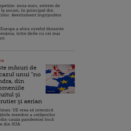
repetiție: zona euro, extrem de
 la șocuri, în principal din
iilor. Avertisment îngrijorător
Europa a atins nivelul dinainte
omânia, între țările cu cei mai
eri
na
ște măsuri de
 cazul unui ”no
ndra, din
Domeniile
uitul şi
rutier şi aerian
imes: UE vrea să interzică
 țările membre a cetăţenilor
 din cauza pandemiei încă
ve din SUA