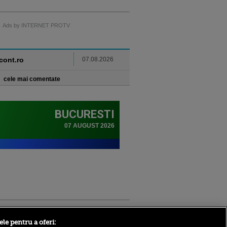
Ads by INTERNET PROTV
ncont.ro
07.08.2026
cele mai comentate
Sport.ro
ele pentru a oferi: