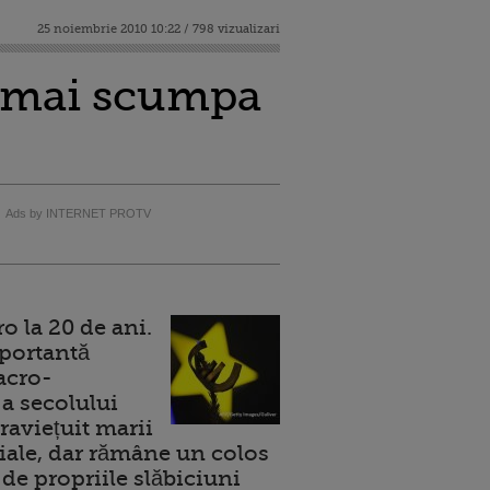
25 noiembrie 2010 10:22 / 798 vizualizari
ea mai scumpa
Ads by INTERNET PROTV
 la 20 de ani.
portantă
acro-
a secolului
raviețuit marii
ale, dar rămâne un colos
de propriile slăbiciuni