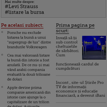
Mai multe despre:
#Levi Strauss
#listare la bursa
Pe acelasi subiect:
Prima pagina pe
scurt:
Porsche nu exclude
listarea la bursă a unui
Invață să ții
“supergrup de lux” dintre
sub control
cheltuielile
brandurile Volkswagen
de sărbători.
Cum
Cea mai valoroasă listare
la bursă din istorie a fost
funcționează cardul de
anulată. De ce nu-și mai
cumpărături
vând arabii compania
evaluată la două trilioane
de dolari
Incont , site-ul Știrile Pro
TV de informații
Apple devine prima
economice și educație
companie americană din
financiară, a devenit iBani
istorie care ajunge la o
capitalizare de un trilion
de dolari. Acțiunile