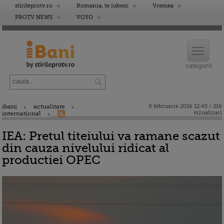
stirileprotv.ro
Romania, te iubesc
Vremea
PROTV NEWS
VOYO
ibani
actualitate
9 februarie 2016 12:45 / 216
vizualizari
international
IEA: Pretul titeiului va ramane scazut
din cauza nivelului ridicat al
productiei OPEC