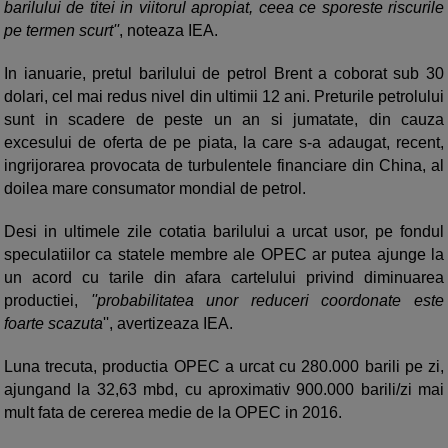
barilului de titei in viitorul apropiat, ceea ce sporeste riscurile
pe termen scurt''
, noteaza IEA.
In ianuarie, pretul barilului de petrol Brent a coborat sub 30
dolari, cel mai redus nivel din ultimii 12 ani. Preturile petrolului
sunt in scadere de peste un an si jumatate, din cauza
excesului de oferta de pe piata, la care s-a adaugat, recent,
ingrijorarea provocata de turbulentele financiare din China, al
doilea mare consumator mondial de petrol.
Desi in ultimele zile cotatia barilului a urcat usor, pe fondul
speculatiilor ca statele membre ale OPEC ar putea ajunge la
un acord cu tarile din afara cartelului privind diminuarea
productiei,
''probabilitatea unor reduceri coordonate este
foarte scazuta
'', avertizeaza IEA.
Luna trecuta, productia OPEC a urcat cu 280.000 barili pe zi,
ajungand la 32,63 mbd, cu aproximativ 900.000 barili/zi mai
mult fata de cererea medie de la OPEC in 2016.