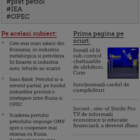
#pret petrol
#IEA
#OPEC
Pe acelasi subiect:
Prima pagina pe
scurt:
Cele mai mari salarii din
Romania, in industria
Invață să ții
metalurgica si petroliera.
sub control
cheltuielile
In finante si industria
de sărbători.
auto, lefurile au scazut
Cum
Saxo Bank: Petrolul si-a
funcționează cardul de
revenit partial, pe fondul
cumpărături
indoielilor privind o
intelegere intre Rusia si
OPEC
Incont , site-ul Știrile Pro
TV de informații
Scaderea pretului
economice și educație
petrolului impinge OMV
financiară, a devenit iBani
spre o cooperare mai
stransa cu Rusia.