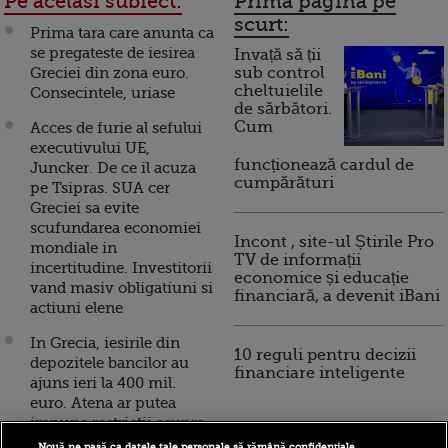
Pe acelasi subiect:
Prima pagina pe
scurt:
Prima tara care anunta ca
se pregateste de iesirea
Invață să ții
Greciei din zona euro.
sub control
cheltuielile
Consecintele, uriase
de sărbători.
Cum
Acces de furie al sefului
executivului UE,
funcționează cardul de
Juncker. De ce il acuza
cumpărături
pe Tsipras. SUA cer
Greciei sa evite
scufundarea economiei
Incont , site-ul Știrile Pro
mondiale in
TV de informații
incertitudine. Investitorii
economice și educație
vand masiv obligatiuni si
financiară, a devenit iBani
actiuni elene
In Grecia, iesirile din
10 reguli pentru decizii
depozitele bancilor au
financiare inteligente
ajuns ieri la 400 mil.
euro. Atena ar putea
impune restrictii asupra
miscarilor de capital.
Nouă ne pasă ca datele tale personale să rămână confidențiale