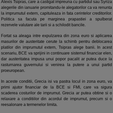
Alexis Tsipras, care a castigat impreuna cu partidul sau Syriza
alegerile din ianuarie promitandu-le alegatorilor ca va renunta
la imprumutul extern, capituleaza in fata cerintelor creditorilor.
Politica sa facuta pe marginea prapastiei a spulberat
rezervele valutare ale tarii si a schilodit bancile.
Fortat sa aleaga intre expulzarea din zona euro si aplicarea
masurilor de austeritate cerute la schimb pentru deblocarea
platilor din imprumutul extern, Tsipras alege banii. In acest
scenariu, BCE va sprijini in continuare sistemul financiar elen,
dar austeritatea impusa unui popor pacalit ar putea duce la
rasturnarea guvernului si venirea la putere a unui partid
proeuropean.
In aceste conditii, Grecia isi va pastra locul in zona euro, va
primi ajutor financiar de la BCE si FMI, care va sigura
scaderea costurilor de imprumut. Grecia ar putea obtine si o
relaxare a conditiilor din acordul de imprumut, precum si o
reesalonare a termenelor limita.