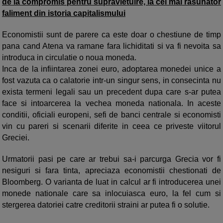
de la compromis pentru supravietuire, la cel mai rasunator
faliment din istoria capitalismului
Economistii sunt de parere ca este doar o chestiune de timp
pana cand Atena va ramane fara lichiditati si va fi nevoita sa
introduca in circulatie o noua moneda.
Inca de la infiintarea zonei euro, adoptarea monedei unice a
fost vazuta ca o calatorie intr-un singur sens, in consecinta nu
exista termeni legali sau un precedent dupa care s-ar putea
face si intoarcerea la vechea moneda nationala. In aceste
conditii, oficiali europeni, sefi de banci centrale si economisti
vin cu pareri si scenarii diferite in ceea ce priveste viitorul
Greciei.
Urmatorii pasi pe care ar trebui sa-i parcurga Grecia vor fi
nesiguri si fara tinta, apreciaza economistii chestionati de
Bloomberg. O varianta de luat in calcul ar fi introducerea unei
monede nationale care sa inlocuiasca euro, la fel cum si
stergerea datoriei catre creditorii straini ar putea fi o solutie.