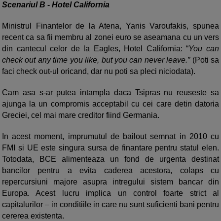
Scenariul B - Hotel California
Ministrul Finantelor de la Atena, Yanis Varoufakis, spunea
recent ca sa fii membru al zonei euro se aseamana cu un vers
din cantecul celor de la Eagles, Hotel California: “
You can
check out any time you like, but you can never leave.”
(Poti sa
faci check out-ul oricand, dar nu poti sa pleci niciodata).
Cam asa s-ar putea intampla daca Tsipras nu reuseste sa
ajunga la un compromis acceptabil cu cei care detin datoria
Greciei, cel mai mare creditor fiind Germania.
In acest moment, imprumutul de bailout semnat in 2010 cu
FMI si UE este singura sursa de finantare pentru statul elen.
Totodata, BCE alimenteaza un fond de urgenta destinat
bancilor pentru a evita caderea acestora, colaps cu
repercursiuni majore asupra intregului sistem bancar din
Europa. Acest lucru implica un control foarte strict al
capitalurilor – in conditiile in care nu sunt suficienti bani pentru
cererea existenta.