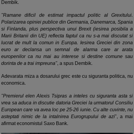
Dembik.
"Ramane dificil de estimat impactul politic al Grexitului.
Polarizarea opiniei publice din Germania, Danemarca, Spania
si Finlanda, plus perspectiva unui Brexit (iesirea posibila a
Marii Britanii din UE) reflecta faptul ca nu s-a mai discutat si
lucrat de mult la comun in Europa. Iesirea Greciei din zona
euro ar declansa un semnal de alarma care ar arata
europenilor ca nu mai au interese si destine comune sau
dorinta de a trai impreuna"
, a spus Dembik.
Adevarata miza a dosarului grec este cu siguranta politica, nu
economica.
"Premierul elen Alexis Tsipras a inteles cu siguranta asta si
vrea sa aduca in discutie datoria Greciei la urmatorul Consiliu
European care va avea loc pe 25-26 iunie. Cu alte cuvinte, nu
asteptati nimic de la intalnirea Eurogrupului de azi
", a mai
afirmat economistul Saxo Bank.