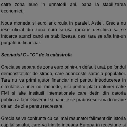
catre zona euro in urmatorii ani, pana la stabilizarea
economiei.
Noua moneda si euro ar circula in paralel. Astfel, Grecia nu
iese oficial din zona euro si usa ramane deschisa sa se
intoarca atunci cand se stabilizeaza, desi tara se afla intr-un
purgatoriu financiar.
Scenariul C - “C” de la catastrofa
Grecia se separa de zona euro printr-un default urat, pe fondul
demonstratiilor de strada, care adanceste saracia populatiei.
Tara nu va primi ajutor financiar nici pentru introducerea in
circulatie a unei noi monede, nici pentru plata datoriei catre
FMI si alte institutii internationale care detin din datoria
publica a tarii. Guvernul si bancile se prabusesc si va fi nevoie
de ani de zile pentru redresare.
Grecia se va confrunta cu cel mai rasunator faliment din istoria
capitalismului, care va trimite intreaga Europa in recesiune si