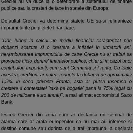
Greciei nu va duce la o deteriorare a sistemului de finante
publice sau la cresteri de taxe in statele din Europa.
Defaultul Greciei va determina statele UE sa-si refinanteze
imprumuturile pe pietele financiare.
"Dar, luand in calcul un mediu financiar caracterizat prin
dobanzi scazute si o crestere a inflatiei in urmatorii ani,
nerambursarea imprumutului de catre Grecia nu ar trebui sa
provoace nicio 'durere' finantelor publice, chiar si in cazul unor
contributori importanti, cum sunt Germania si Franta. Cu toate
acestea, creditorii ar putea renunta la dobanzi de aproximativ
1,5%. In ceea priveste Franta, asta ar putea insemna o
crestere a contestatei 'taxe pe bogatie' pana la 75% (egal cu
200 de milioane euro anual)"
, a mai afirmat economistul Saxo
Bank.
Iesirea Greciei din zona euro ar declansa un semnal de
alarma care ar arata europenilor ca nu mai au interese si
destine comune sau dorinta de a trai impreuna, a declarat