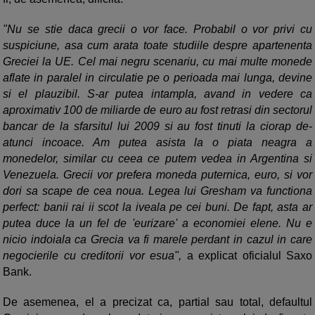
"Nu se stie daca grecii o vor face. Probabil o vor privi cu
suspiciune, asa cum arata toate studiile despre apartenenta
Greciei la UE. Cel mai negru scenariu, cu mai multe monede
aflate in paralel in circulatie pe o perioada mai lunga, devine
si el plauzibil. S-ar putea intampla, avand in vedere ca
aproximativ 100 de miliarde de euro au fost retrasi din sectorul
bancar de la sfarsitul lui 2009 si au fost tinuti la ciorap de-
atunci incoace. Am putea asista la o piata neagra a
monedelor, similar cu ceea ce putem vedea in Argentina si
Venezuela. Grecii vor prefera moneda puternica, euro, si vor
dori sa scape de cea noua. Legea lui Gresham va functiona
perfect: banii rai ii scot la iveala pe cei buni. De fapt, asta ar
putea duce la un fel de 'eurizare' a economiei elene. Nu e
nicio indoiala ca Grecia va fi marele perdant in cazul in care
negocierile cu creditorii vor esua",
a explicat oficialul Saxo
Bank.
De asemenea, el a precizat ca, partial sau total, defaultul