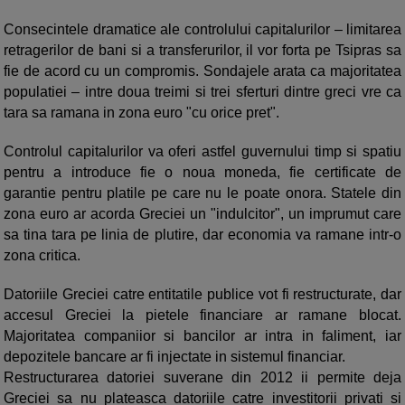
Consecintele dramatice ale controlului capitalurilor – limitarea
retragerilor de bani si a transferurilor, il vor forta pe Tsipras sa
fie de acord cu un compromis. Sondajele arata ca majoritatea
populatiei – intre doua treimi si trei sferturi dintre greci vre ca
tara sa ramana in zona euro "cu orice pret".
Controlul capitalurilor va oferi astfel guvernului timp si spatiu
pentru a introduce fie o noua moneda, fie certificate de
garantie pentru platile pe care nu le poate onora. Statele din
zona euro ar acorda Greciei un "indulcitor", un imprumut care
sa tina tara pe linia de plutire, dar economia va ramane intr-o
zona critica.
Datoriile Greciei catre entitatile publice vot fi restructurate, dar
accesul Greciei la pietele financiare ar ramane blocat.
Majoritatea companiior si bancilor ar intra in faliment, iar
depozitele bancare ar fi injectate in sistemul financiar.
Restructurarea datoriei suverane din 2012 ii permite deja
Greciei sa nu plateasca datoriile catre investitorii privati si