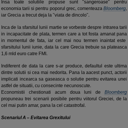
Insa toate solutiile propuse sunt "sangeroase" pentru
economia tarii si pentru poporul grec, comenteaza
Bloomberg
,
iar Grecia a trecut deja la "viata de dincolo".
Inca de la sfarsitul lunii martie se vorbeste despre intrarea tarii
in incapacitate de plata, termen care a tot fosta amanat pana
in momentul de fata, iar cel mai nou termen inaintat este
sfarsitului lunii iunie, data la care Grecia trebuie sa plateasca
1,6 mld euro catre FMI.
Indiferent de data la care s-ar produce, defaultul este ultima
dintre solutii si cea mai nedorita. Pana la aacest punct, actorii
implicati incearca sa gaseasca o solutie pentru evitarea unei
astfel de situatii, cu consecinte necunoscute.
Economistii chestionati acum doua luni de
Bloomberg
propuneau trei scenarii posibile pentru viitorul Greciei, de la
cel mai putin amar, pana la cel catastrofal.
Scenariul A – Evitarea Grexitului