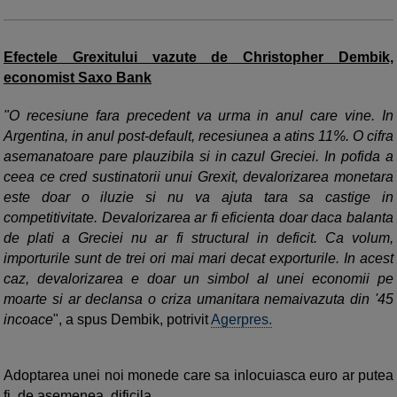
Efectele Grexitului vazute de Christopher Dembik,
economist Saxo Bank
"O recesiune fara precedent va urma in anul care vine. In
Argentina, in anul post-default, recesiunea a atins 11%. O cifra
asemanatoare pare plauzibila si in cazul Greciei. In pofida a
ceea ce cred sustinatorii unui Grexit, devalorizarea monetara
este doar o iluzie si nu va ajuta tara sa castige in
competitivitate. Devalorizarea ar fi eficienta doar daca balanta
de plati a Greciei nu ar fi structural in deficit. Ca volum,
importurile sunt de trei ori mai mari decat exporturile. In acest
caz, devalorizarea e doar un simbol al unei economii pe
moarte si ar declansa o criza umanitara nemaivazuta din '45
incoace
", a spus Dembik, potrivit
Agerpres.
Adoptarea unei noi monede care sa inlocuiasca euro ar putea
fi, de asemenea, dificila.