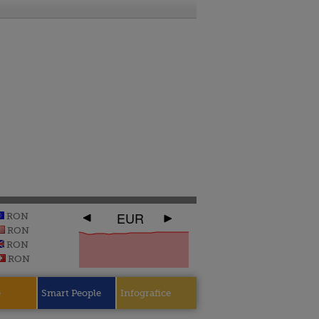
EUR
RON
RON
RON
RON
e
Smart People
Infografice