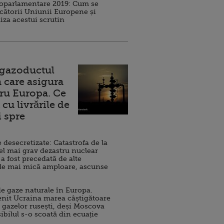
roparlamentare 2019: Cum se
cătorii Uniunii Europene și
iza acestui scrutin
 gazoductul
 care asigura
ru Europa. Ce
cu livrările de
i spre
esecretizate: Catastrofa de la
el mai grav dezastru nuclear
 a fost precedată de alte
de mai mică amploare, ascunse
e gaze naturale în Europa.
nit Ucraina marea câștigătoare
 gazelor rusești, deși Moscova
sibilul s-o scoată din ecuație