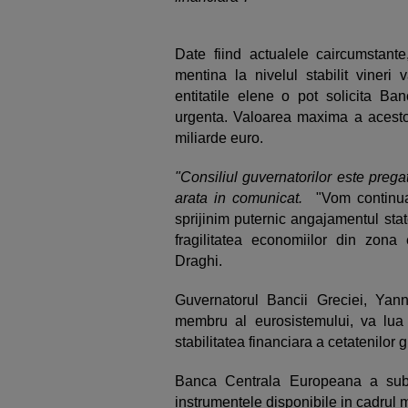
Date fiind actualele caircumstant
mentina la nivelul stabilit viner
entitatile elene o pot solicita Ba
urgenta. Valoarea maxima a acesto
miliarde euro.
"Consiliul guvernatorilor este prega
arata in comunicat.
"Vom continua 
sprijinim puternic angajamentul st
fragilitatea economiilor din zona
Draghi.
Guvernatorul Bancii Greciei, Yan
membru al eurosistemului, va lua
stabilitatea financiara a cetatenilor 
Banca Centrala Europeana a subli
instrumentele disponibile in cadrul 