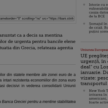
Istorie cu 
vulnerabilă
cauza dator
de la BCE
Șomajul în 
de criză. R
puțini șom
anuntat ca a decis sa mentina
ilor de urgenta pentru bancile elene
tuatia din Grecia, relateaza agentia
Uniunea Europea
UE pregăte
urgență, în
deal” cu Lo
ianuarie. 
ilor din statele membre ale zonei euro de a
vizate: pesc
a intari rezistenta economiilor din zona euro
transportul 
si decisivi in vederea consolidarii Uniunii
New York T
intrarea în
americani,
u Banca Greciei pentru a mentine stabilitatea
foarte acti