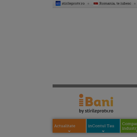
stirileprotv.ro
Romania, te iubesc
Compani
Actualitate
inContul Tau
industri