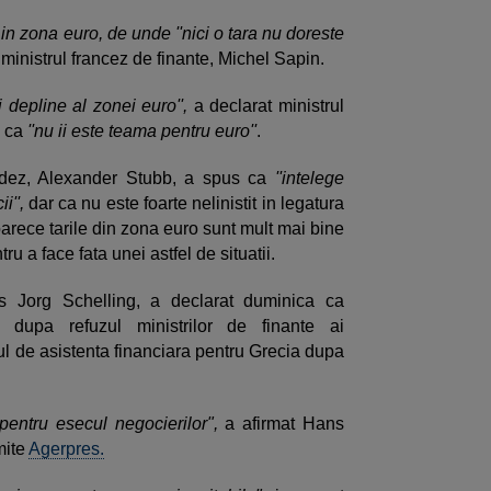
 in zona euro, de unde ''nici o tara nu doreste
 ministrul francez de finante, Michel Sapin.
 depline al zonei euro'',
a declarat ministrul
d ca
''nu ii este teama pentru euro''
.
andez, Alexander Stubb, a spus ca
''intelege
i'',
dar ca nu este foarte nelinistit in legatura
oarece tarile din zona euro sunt mult mai bine
ru a face fata unei astfel de situatii.
ns Jorg Schelling, a declarat duminica ca
, dupa refuzul ministrilor de finante ai
l de asistenta financiara pentru Grecia dupa
.
pentru esecul negocierilor",
a afirmat Hans
mite
Agerpres.