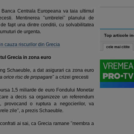
Banca Centrala Europeana va taia ultimul
cesti. Mentinerea ''umbrelei'' planului de
 de fapt una dintre conditii, cu solvabilitatea
rumuturi de urgenta.
Top articole i
 cauza riscurilor din Grecia
cele mai citite
tul Grecia in zona euro
ang Schaeuble, a dat asigurari ca zona euro
ta orice risc de propagare
'' a crizei grecesti
bursa 1,5 miliarde de euro Fondului Monetar
i care a decis sa organizeze un referendum
ai, provocand o ruptura a negocierilor, va
arele zile'', a prezis Schaeuble.
ti confrati ai sai, ca Grecia ramane ''membra a