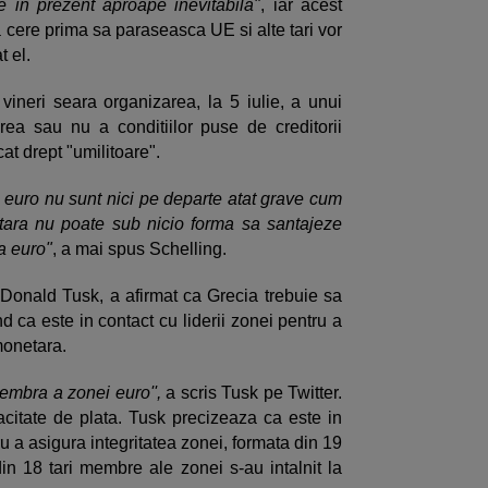
e in prezent aproape inevitabila"
, iar acest
a cere prima sa paraseasca UE si alte tari vor
t el.
vineri seara organizarea, la 5 iulie, a unui
ea sau nu a conditiilor puse de creditorii
icat drept "umilitoare".
a euro nu sunt nici pe departe atat grave cum
 tara nu poate sub nicio forma sa santajeze
a euro"
, a mai spus Schelling.
Donald Tusk, a afirmat ca Grecia trebuie sa
 ca este in contact cu liderii zonei pentru a
monetara.
embra a zonei euro'',
a scris Tusk pe Twitter.
pacitate de plata. Tusk precizeaza ca este in
ru a asigura integritatea zonei, formata din 19
din 18 tari membre ale zonei s-au intalnit la