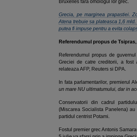
Bruxelles fara omologul lor grec.
Grecia, pe marginea prapastiei. Z
Atena trebuie sa plateasca 1,6 mld. 
putea fi impuse pentru a evita colap
Referendumul propus de Tsipras,
Referendumul propus de guvernul g
Greciei de catre creditorii, a fost
relateaza AFP, Reuters si DPA.
In fata parlamentarilor, premierul A
un mare NU ultimatumului, dar in ace
Conservatorii din cadrul partidu
(Miscarea Socialista Panelena) au v
partidul centrist Potami.
Fostul premier grec Antonis Samaras
5 iulie va sfarsi prin a impinge Grec