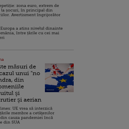
repetiție: zona euro, extrem de
 la șocuri, în principal din
iilor. Avertisment îngrijorător
Europa a atins nivelul dinainte
omânia, între țările cu cei mai
eri
na
ște măsuri de
 cazul unui ”no
ndra, din
Domeniile
uitul şi
rutier şi aerian
imes: UE vrea să interzică
 țările membre a cetăţenilor
 din cauza pandemiei încă
ve din SUA