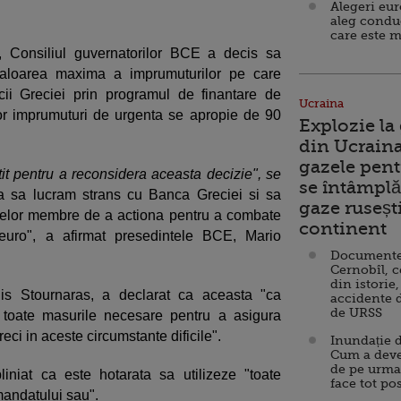
Alegeri eu
aleg condu
care este m
e, Consiliul guvernatorilor BCE a decis sa
i valoarea maxima a imprumuturilor pe care
ncii Greciei prin programul de finantare de
Ucraina
r imprumuturi de urgenta se apropie de 90
Explozie la
din Ucraina
gazele pent
tit pentru a reconsidera aceasta decizie", se
se întâmplă 
sa lucram strans cu Banca Greciei si sa
gaze ruseșt
atelor membre de a actiona pentru a combate
continent
 euro", a afirmat presedintele BCE, Mario
Documente d
Cernobîl, c
din istorie,
nis Stournaras, a declarat ca aceasta "ca
accidente 
de URSS
 toate masurile necesare pentru a asigura
greci in aceste circumstante dificile".
Inundație d
Cum a deve
de pe urma
niat ca este hotarata sa utilizeze "toate
face tot po
mandatului sau".