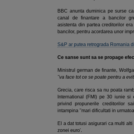
BBC anunta duminica pe surse ca 
canal de finantare a bancilor gre
asistenta din partea creditorilor era
bancilor, pentru acordarea unor imp
S&P ar putea retrograda Romania din
Ce sanse sunt sa se propage efec
Ministrul german de finante, Wolfg
''va face tot ce se poate pentru a evi
Grecia, care risca sa nu poata ram
International (FMI) pe 30 iunie s
privind propunerile creditorilor s
intampina ''mari dificultati in urmato
El a dat totusi asigurari ca multi al
zonei euro'.