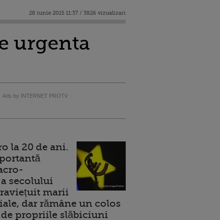
28 iunie 2015 11:37 / 3826 vizualizari
de urgenta
Ads by INTERNET PROTV
 la 20 de ani.
portantă
acro-
a secolului
raviețuit marii
ale, dar rămâne un colos
de propriile slăbiciuni