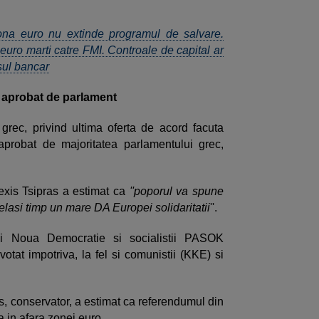
ona euro nu extinde programul de salvare.
euro marti catre FMI. Controale de capital ar
sul bancar
 aprobat de parlament
rec, privind ultima oferta de acord facuta
 aprobat de majoritatea parlamentului grec,
lexis Tsipras a estimat ca
''poporul va spune
lasi timp un mare DA Europei solidaritatii
''.
lui Noua Democratie si socialistii PASOK
otat impotriva, la fel si comunistii (KKE) si
, conservator, a estimat ca referendumul din
ia in afara zonei euro.