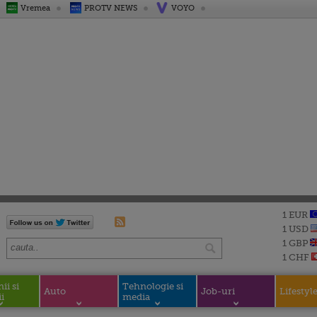
Vremea
PROTV NEWS
VOYO
1 EUR
1 USD
1 GBP
1 CHF
i si
Tehnologie si
Auto
Job-uri
Lifestyl
i
media