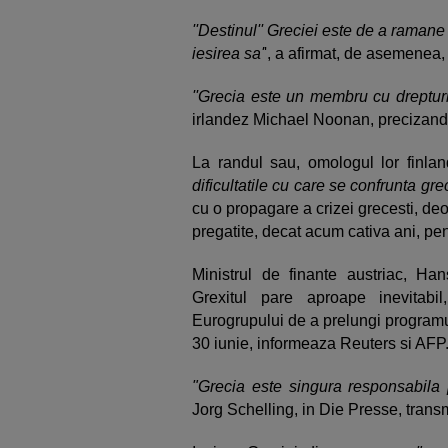
''Destinul'' Greciei este de a ramane
iesirea sa'
', a afirmat, de asemenea,
''Grecia este un membru cu drepturi
irlandez Michael Noonan, precizan
La randul sau, omologul lor finl
dificultatile cu care se confrunta greci
cu o propagare a crizei grecesti, de
pregatite, decat acum cativa ani, pent
Ministrul de finante austriac, Ha
Grexitul pare aproape inevitabil
Eurogrupului de a prelungi programu
30 iunie, informeaza Reuters si AFP
"Grecia este singura responsabila 
Jorg Schelling, in Die Presse, trans