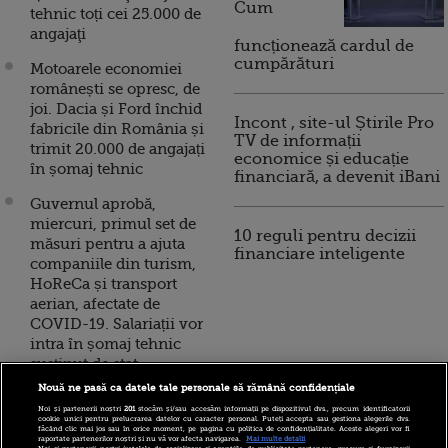
Cum
tehnic toți cei 25.000 de
angajaţi
funcționează cardul de
cumpărături
Motoarele economiei
românești se opresc, de
joi. Dacia și Ford închid
Incont , site-ul Știrile Pro
fabricile din România și
TV de informații
trimit 20.000 de angajați
economice și educație
în șomaj tehnic
financiară, a devenit iBani
Guvernul aprobă,
miercuri, primul set de
10 reguli pentru decizii
măsuri pentru a ajuta
financiare inteligente
companiile din turism,
HoReCa și transport
aerian, afectate de
COVID-19. Salariații vor
intra în șomaj tehnic
susținut de stat
Nouă ne pasă ca datele tale personale să rămână confidențiale
Dacia își trimite angajații
Noi și partenerii noștri
201
stocăm și/sau accesăm informații pe dispozitivul dvs., precum identificatorii
de la Mioveni în șomaj
cookie unici pentru prelucrarea datelor cu caracter personal. Puteți accepta sau gestiona alegerile dvs.
făcând clic mai jos sau în orice moment, pe pagina cu politica de confidențialitate. Aceste alegeri vor fi
tehnic, pentru a-i proteja
raportate partenerilor noștri și nu vă vor afecta navigarea.
Mai multe detalii