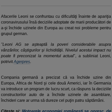
Afacerile Leoni se confruntau cu dificultăţi înainte de apariţia
coronavirusului însă deciziile adoptate de marii producători de
a-şi închide uzinele din Europa au creat noi probleme pentru
grupul german.
"Leoni AG se aşteaptă la poveri considerabile asupra
vânzărilor, câştigurilor şi lichidităţii. Nivelul acestui impact nu
poate fi preconizat la momentul actual
", a subliniat Leoni,
potrivit
Agerpres
.
Compania germană a precizat că va închide uzine din
Europa, Africa de Nord şi cele două Americi, iar în Germania
va introduce un program de lucru scurt, ca răspuns la deciziile
constructorilor auto de a închide uzinele de asamblare,
închideri care ar urma să dureze cel puţin patru săptămâni.
Citește și:
Motoarele economiei românești se opresc, de