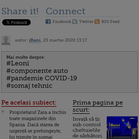
Share it!
Connect
Facebook
Twitter
RSS Feed
autor:
iBani
, 23 martie 2020 13:17
Mai multe despre:
#Leoni
#componente auto
#pandemie COVID-19
#somaj tehnic
Pe acelasi subiect:
Prima pagina pe
scurt:
Proprietarul Zara a închis
toate magazinele din
Invață să ții
Spania. Dacă starea de
sub control
cheltuielile
urgență se prelungește,
de sărbători.
își trimite în şomaj