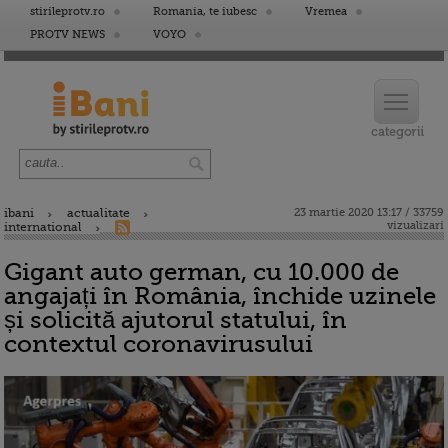
stirileprotv.ro
Romania, te iubesc
Vremea
PROTV NEWS
VOYO
ibani
actualitate
23 martie 2020 13:17 / 33759
vizualizari
international
Gigant auto german, cu 10.000 de
angajați în România, închide uzinele
și solicită ajutorul statului, în
contextul coronavirusului