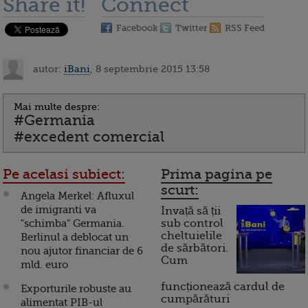
Share it!
Connect
Facebook
Twitter
RSS Feed
autor:
iBani
, 8 septembrie 2015 13:58
Mai multe despre:
#Germania
#excedent comercial
Pe acelasi subiect:
Prima pagina pe
scurt:
Angela Merkel: Afluxul
de imigranti va
Invață să ții
"schimba" Germania.
sub control
cheltuielile
Berlinul a deblocat un
de sărbători.
nou ajutor financiar de 6
Cum
mld. euro
funcționează cardul de
Exporturile robuste au
cumpărături
alimentat PIB-ul