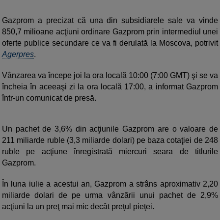
Gazprom a precizat că una din subsidiarele sale va vinde
850,7 milioane acţiuni ordinare Gazprom prin intermediul unei
oferte publice secundare ce va fi derulată la Moscova, potrivit
Agerpres
.
Vânzarea va începe joi la ora locală 10:00 (7:00 GMT) şi se va
încheia în aceeaşi zi la ora locală 17:00, a informat Gazprom
într-un comunicat de presă.
Un pachet de 3,6% din acţiunile Gazprom are o valoare de
211 miliarde ruble (3,3 miliarde dolari) pe baza cotaţiei de 248
ruble pe acţiune înregistrată miercuri seara de titlurile
Gazprom.
În luna iulie a acestui an, Gazprom a strâns aproximativ 2,20
miliarde dolari de pe urma vânzării unui pachet de 2,9%
acţiuni la un preţ mai mic decât preţul pieţei.