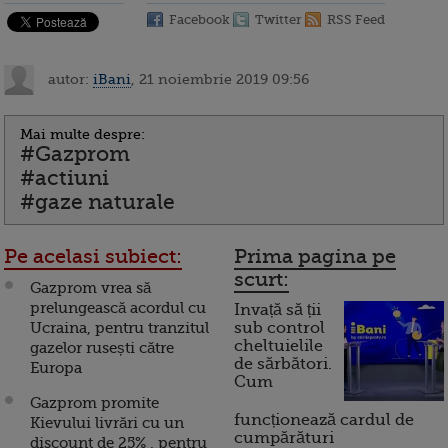
Facebook
Twitter
RSS Feed
autor:
iBani
, 21 noiembrie 2019 09:56
Mai multe despre:
#Gazprom
#actiuni
#gaze naturale
Pe acelasi subiect:
Prima pagina pe
scurt:
Gazprom vrea să
prelungească acordul cu
Invață să ții
Ucraina, pentru tranzitul
sub control
cheltuielile
gazelor rusești către
de sărbători.
Europa
Cum
Gazprom promite
funcționează cardul de
Kievului livrări cu un
cumpărături
discount de 25% , pentru