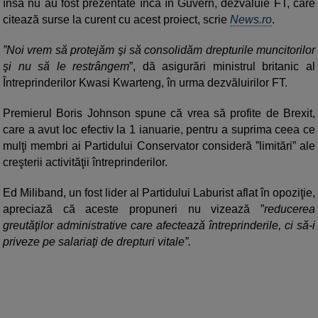
însă nu au fost prezentate încă în Guvern, dezvăluie FT, care
citează surse la curent cu acest proiect, scrie
News.ro
.
”Noi vrem să protejăm şi să consolidăm drepturile muncitorilor
şi nu să le restrângem
”, dă asigurări ministrul britanic al
Întreprinderilor Kwasi Kwarteng, în urma dezvăluirilor FT.
Premierul Boris Johnson spune că vrea să profite de Brexit,
care a avut loc efectiv la 1 ianuarie, pentru a suprima ceea ce
mulţi membri ai Partidului Conservator consideră ”limitări” ale
creşterii activităţii întreprinderilor.
Ed Miliband, un fost lider al Partidului Laburist aflat în opoziţie,
apreciază că aceste propuneri nu vizează ”
reducerea
greutăţilor administrative care afectează întreprinderile, ci să-i
priveze pe salariaţi de drepturi vitale”.