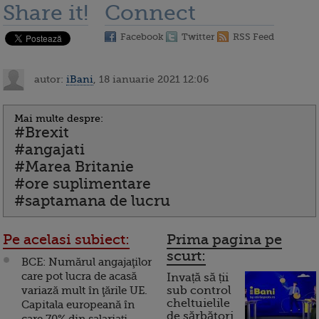
Share it!
Connect
Facebook
Twitter
RSS Feed
autor:
iBani
, 18 ianuarie 2021 12:06
Mai multe despre:
#Brexit
#angajati
#Marea Britanie
#ore suplimentare
#saptamana de lucru
Pe acelasi subiect:
Prima pagina pe
scurt:
BCE: Numărul angajaţilor
care pot lucra de acasă
Invață să ții
variază mult în ţările UE.
sub control
cheltuielile
Capitala europeană în
de sărbători.