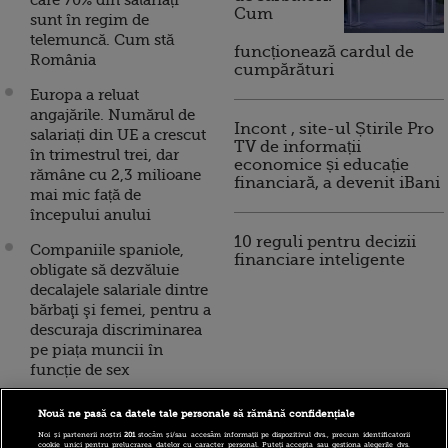
care 70% din salariați
Cum
sunt în regim de
telemuncă. Cum stă
funcționează cardul de
România
cumpărături
Europa a reluat
angajările. Numărul de
Incont , site-ul Știrile Pro
salariați din UE a crescut
TV de informații
în trimestrul trei, dar
economice și educație
rămâne cu 2,3 milioane
financiară, a devenit iBani
mai mic față de
începului anului
10 reguli pentru decizii
Companiile spaniole,
financiare inteligente
obligate să dezvăluie
decalajele salariale dintre
bărbaţi şi femei, pentru a
descuraja discriminarea
pe piața muncii în
funcție de sex
Magazinele din Marea
Nouă ne pasă ca datele tale personale să rămână confidențiale
Britanie încep să se
Noi și partenerii noștri
201
stocăm și/sau accesăm informații pe dispozitivul dvs., precum identificatorii
confrunte cu o penurie
cookie unici pentru prelucrarea datelor cu caracter personal. Puteți accepta sau gestiona alegerile dvs.