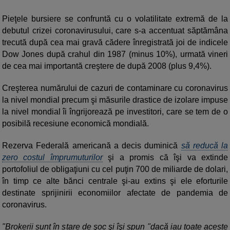
Pieţele bursiere se confruntă cu o volatilitate extremă de la
debutul crizei coronavirusului, care s-a accentuat săptămâna
trecută după cea mai gravă cădere înregistrată joi de indicele
Dow Jones după crahul din 1987 (minus 10%), urmată vineri
de cea mai importantă creştere de după 2008 (plus 9,4%).
Creşterea numărului de cazuri de contaminare cu coronavirus
la nivel mondial precum şi măsurile drastice de izolare impuse
la nivel mondial îi îngrijorează pe investitori, care se tem de o
posibilă recesiune economică mondială.
Rezerva Federală americană a decis duminică
să reducă la
zero costul împrumuturilor
şi a promis că îşi va extinde
portofoliul de obligaţiuni cu cel puţin 700 de miliarde de dolari,
în timp ce alte bănci centrale şi-au extins şi ele eforturile
destinate sprijinirii economiilor afectate de pandemia de
coronavirus.
"Brokerii sunt în stare de şoc şi îşi spun "dacă iau toate aceste