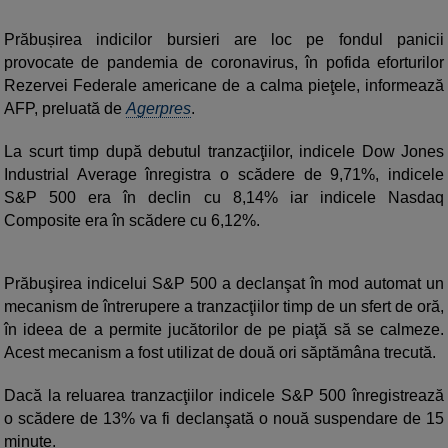
Prăbușirea indicilor bursieri are loc pe fondul panicii
provocate de pandemia de coronavirus, în pofida eforturilor
Rezervei Federale americane de a calma pieţele, informează
AFP, preluată de
Agerpres
.
La scurt timp după debutul tranzacţiilor, indicele Dow Jones
Industrial Average înregistra o scădere de 9,71%, indicele
S&P 500 era în declin cu 8,14% iar indicele Nasdaq
Composite era în scădere cu 6,12%.
Prăbuşirea indicelui S&P 500 a declanşat în mod automat un
mecanism de întrerupere a tranzacţiilor timp de un sfert de oră,
în ideea de a permite jucătorilor de pe piaţă să se calmeze.
Acest mecanism a fost utilizat de două ori săptămâna trecută.
Dacă la reluarea tranzacţiilor indicele S&P 500 înregistrează
o scădere de 13% va fi declanşată o nouă suspendare de 15
minute.