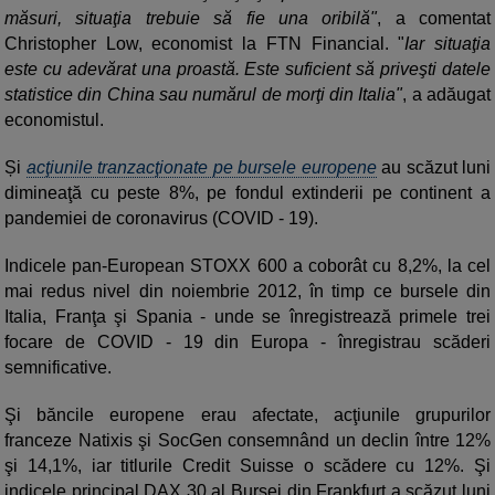
măsuri, situaţia trebuie să fie una oribilă"
, a comentat
Christopher Low, economist la FTN Financial. "
Iar situaţia
este cu adevărat una proastă. Este suficient să priveşti datele
statistice din China sau numărul de morţi din Italia"
, a adăugat
economistul.
Și
acţiunile tranzacţionate pe bursele europene
au scăzut luni
dimineaţă cu peste 8%, pe fondul extinderii pe continent a
pandemiei de coronavirus (COVID - 19).
Indicele pan-European STOXX 600 a coborât cu 8,2%, la cel
mai redus nivel din noiembrie 2012, în timp ce bursele din
Italia, Franţa şi Spania - unde se înregistrează primele trei
focare de COVID - 19 din Europa - înregistrau scăderi
semnificative.
Şi băncile europene erau afectate, acţiunile grupurilor
franceze Natixis şi SocGen consemnând un declin între 12%
şi 14,1%, iar titlurile Credit Suisse o scădere cu 12%. Şi
indicele principal DAX 30 al Bursei din Frankfurt a scăzut luni