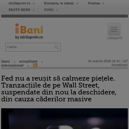
stirileprotv.ro
Romania, te iubesc
Vremea
PROTV NEWS
VOYO
ibani
actualitate
16 martie 2020 16:41 / 217
vizualizari
international
Fed nu a reușit să calmeze piețele.
Tranzacțiile de pe Wall Street,
suspendate din nou la deschidere,
din cauza căderilor masive