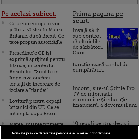
Pe acelasi subiect:
Prima pagina pe
scurt:
Cetăţenii europeni vor
plăti ca să stea în Marea
Invață să ții
Britanie, după Brexit. Ce
sub control
cheltuielile
taxe propun autoritățile
de sărbători.
Cum
Președintele CE își
exprimă sprijinul pentru
funcționează cardul de
Irlanda, în contextul
cumpărături
Brexitului: ''Sunt ferm
împotriva oricărei
tentaţii de încercare de
Incont , site-ul Știrile Pro
izolare a Irlandei”
TV de informații
economice și educație
Lovitură pentru expații
financiară, a devenit iBani
britanici din UE. Ce se
întâmplă după Brexit
10 reguli pentru decizii
Marea Britanie primește
financiare inteligente
încă o lovitură după
Nouă ne pasă ca datele tale personale să rămână confidențiale
Brexit. Unul dintre