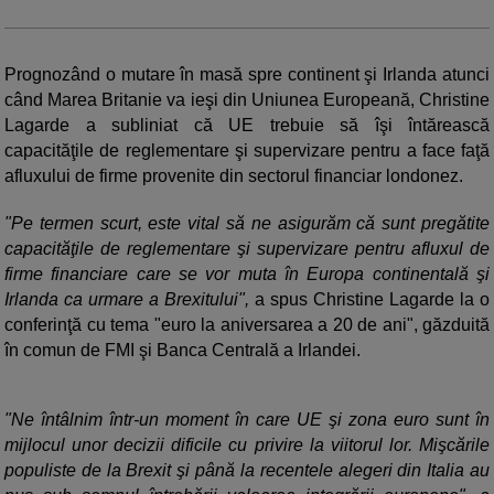
Prognozând o mutare în masă spre continent şi Irlanda atunci
când Marea Britanie va ieşi din Uniunea Europeană, Christine
Lagarde a subliniat că UE trebuie să îşi întărească
capacităţile de reglementare şi supervizare pentru a face faţă
afluxului de firme provenite din sectorul financiar londonez.
"Pe termen scurt, este vital să ne asigurăm că sunt pregătite
capacităţile de reglementare şi supervizare pentru afluxul de
firme financiare care se vor muta în Europa continentală şi
Irlanda ca urmare a Brexitului",
a spus Christine Lagarde la o
conferinţă cu tema "euro la aniversarea a 20 de ani", găzduită
în comun de FMI şi Banca Centrală a Irlandei.
"Ne întâlnim într-un moment în care UE şi zona euro sunt în
mijlocul unor decizii dificile cu privire la viitorul lor. Mişcările
populiste de la Brexit şi până la recentele alegeri din Italia au