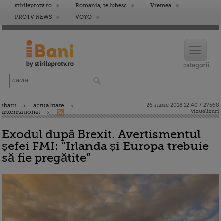
stirileprotv.ro
Romania, te iubesc
Vremea
PROTV NEWS
VOYO
ibani
actualitate
26 iunie 2018 12:40 / 27568
vizualizari
international
Exodul după Brexit. Avertismentul
șefei FMI: “Irlanda și Europa trebuie
să fie pregătite”