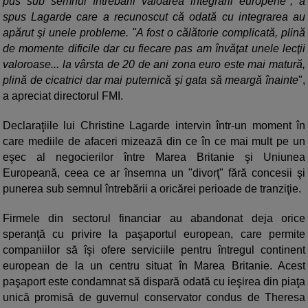
pus sub semnul întrebării valoarea integrării europene", a
spus Lagarde care a recunoscut că odată cu integrarea au
apărut şi unele probleme. "A fost o călătorie complicată, plină
de momente dificile dar cu fiecare pas am învăţat unele lecţii
valoroase... la vârsta de 20 de ani zona euro este mai matură,
plină de cicatrici dar mai puternică şi gata să meargă înainte
",
a apreciat directorul FMI.
Declaraţiile lui Christine Lagarde intervin într-un moment în
care mediile de afaceri mizează din ce în ce mai mult pe un
eşec al negocierilor între Marea Britanie şi Uniunea
Europeană, ceea ce ar însemna un "divorţ" fără concesii şi
punerea sub semnul întrebării a oricărei perioade de tranziţie.
Firmele din sectorul financiar au abandonat deja orice
speranţă cu privire la paşaportul european, care permite
companiilor să îşi ofere serviciile pentru întregul continent
european de la un centru situat în Marea Britanie. Acest
paşaport este condamnat să dispară odată cu ieşirea din piaţa
unică promisă de guvernul conservator condus de Theresa