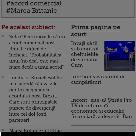
#acord comercial
#Marea Britanie
Pe acelasi subiect:
Prima pagina pe
scurt:
Șefa CE recunoaște că un
acord comercial post-
Invață să ții
Brexit e dificil de
sub control
cheltuielile
încheiat: ”Probabilitatea
de sărbători.
unui 'no deal' este mai
Cum
mare decât a unui acord”
funcționează cardul de
Londra și Bruxellesul își
cumpărături
mai acordă câteva zile
pentru negocierea
acordului post-Brexit.
Incont , site-ul Știrile Pro
Care sunt principalele
TV de informații
puncte de divergenţă
economice și educație
între cei doi foști
financiară, a devenit iBani
parteneri
Marea Britanie şi UE fac,
10 reguli pentru decizii