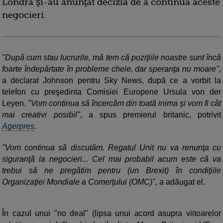
Londra şi-au anunţat decizia de a continua aceste
negocieri.
"După cum stau lucrurile, mă tem că poziţiile noastre sunt încă
foarte îndepărtate în probleme cheie, dar speranţa nu moare",
a declarat Johnson pentru Sky News, după ce a vorbit la
telefon cu preşedinta Comisiei Europene Ursula von der
Leyen.
"Vom continua să încercăm din toată inima şi vom fi cât
mai creativi posibil"
, a spus premierul britanic, potrivit
Agerpres
.
"Vom continua să discutăm. Regatul Unit nu va renunţa cu
siguranţă la negocieri... Cel mai probabil acum este că va
trebui să ne pregătim pentru (un Brexit) în condiţiile
Organizaţiei Mondiale a Comerţului (OMC)"
, a adăugat el.
În cazul unui "no deal" (lipsa unui acord asupra viitoarelor