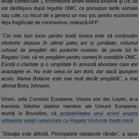
relaţii comerciale"), schimburile dintre Marea Britanie şi UE se
vor desfăşura după regulile OMC, ce presupun tarife vamale
sau cote, cu riscul de a genera un nou şoc pentru economiile
deja fragilizate de coronavirus, notează AFP.
"Cel mai bun lucru pentru toată lumea este să continuăm
eforturile depuse în ultimii patru ani şi jumătate, volumul
colosal de pregătiri din porturile noastre, de peste tot în
Regatul Unit, să ne pregătim pentru comerţ în condiţiile OMC.
Există o claritate şi o simplitate în această abordare care are
avantajele ei. Nu este ceea ce am dorit, dar dacă ajungem
acolo, Marea Britanie este mai mult decât pregătită"
, a mai
afirmat Boris Johnson.
Vineri, șefa Comisiei Europene, Ursula von der Leyen, le-a
transmis liderilor statelor membre ale Uniunii Europene,
reuniţi la Bruxelles, că
probabilitatea unui acord asupra
viitoarelor relaţii comerciale cu Regatul Unit este foarte mică
.
''Situaţia este dificilă. Principalele obstacole rămân'
', a spus