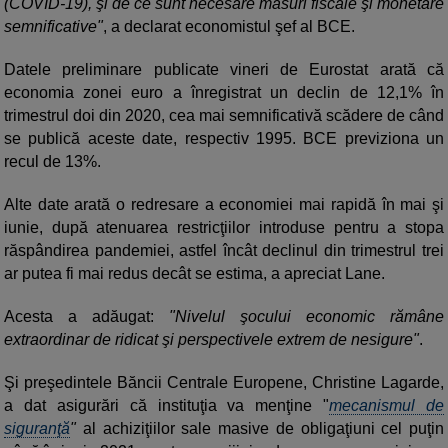
(COVID-19), şi de ce sunt necesare măsuri fiscale şi monetare
semnificative"
, a declarat economistul şef al BCE.
Datele preliminare publicate vineri de Eurostat arată că
economia zonei euro a înregistrat un declin de 12,1% în
trimestrul doi din 2020, cea mai semnificativă scădere de când
se publică aceste date, respectiv 1995. BCE previziona un
recul de 13%.
Alte date arată o redresare a economiei mai rapidă în mai şi
iunie, după atenuarea restricţiilor introduse pentru a stopa
răspândirea pandemiei, astfel încât declinul din trimestrul trei
ar putea fi mai redus decât se estima, a apreciat Lane.
Acesta a adăugat:
"Nivelul şocului economic rămâne
extraordinar de ridicat şi perspectivele extrem de nesigure"
.
Şi preşedintele Băncii Centrale Europene, Christine Lagarde,
a dat asigurări că instituţia va menţine "
mecanismul de
siguranţă
"
al achiziţiilor sale masive de obligaţiuni cel puţin