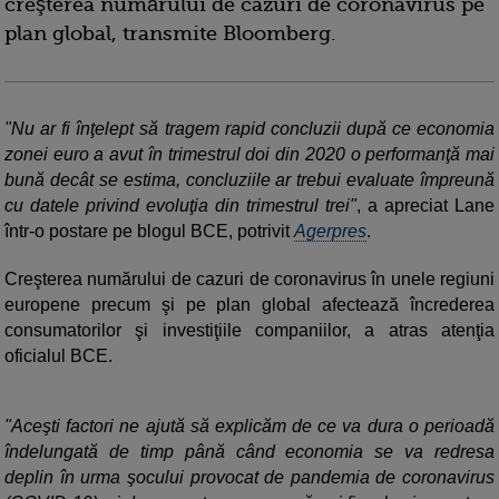
creşterea numărului de cazuri de coronavirus pe
plan global, transmite Bloomberg.
"Nu ar fi înţelept să tragem rapid concluzii după ce economia
zonei euro a avut în trimestrul doi din 2020 o performanţă mai
bună decât se estima, concluziile ar trebui evaluate împreună
cu datele privind evoluţia din trimestrul trei"
, a apreciat Lane
într-o postare pe blogul BCE, potrivit
Agerpres
.
Creşterea numărului de cazuri de coronavirus în unele regiuni
europene precum şi pe plan global afectează încrederea
consumatorilor şi investiţiile companiilor, a atras atenţia
oficialul BCE.
"Aceşti factori ne ajută să explicăm de ce va dura o perioadă
îndelungată de timp până când economia se va redresa
deplin în urma şocului provocat de pandemia de coronavirus