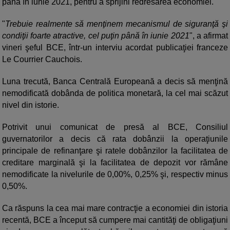
până în iunie 2021, pentru a sprijini redresarea economiei.
"
Trebuie realmente să menţinem mecanismul de siguranţă şi
condiţii foarte atractive, cel puţin până în iunie 2021
", a afirmat
vineri şeful BCE, într-un interviu acordat publicaţiei franceze
Le Courrier Cauchois.
Luna trecută, Banca Centrală Europeană a decis să menţină
nemodificată dobânda de politica monetară, la cel mai scăzut
nivel din istorie.
Potrivit unui comunicat de presă al BCE, Consiliul
guvernatorilor a decis că rata dobânzii la operaţiunile
principale de refinanţare şi ratele dobânzilor la facilitatea de
creditare marginală şi la facilitatea de depozit vor rămâne
nemodificate la nivelurile de 0,00%, 0,25% şi, respectiv minus
0,50%.
Ca răspuns la cea mai mare contracţie a economiei din istoria
recentă, BCE a început să cumpere mai cantităţi de obligaţiuni