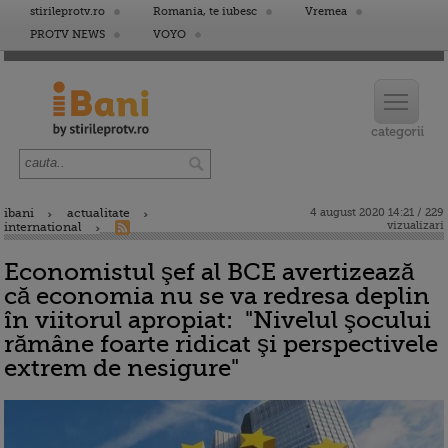
stirileprotv.ro
Romania, te iubesc
Vremea
PROTV NEWS
VOYO
ibani
actualitate
4 august 2020 14:21 / 229
vizualizari
international
Economistul şef al BCE avertizează
că economia nu se va redresa deplin
în viitorul apropiat: "Nivelul şocului
rămâne foarte ridicat şi perspectivele
extrem de nesigure"