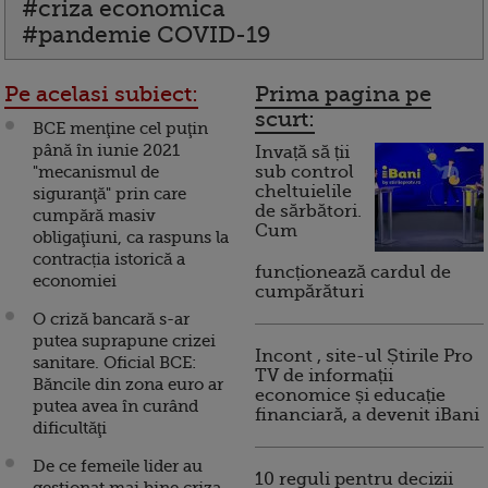
#criza economica
#pandemie COVID-19
Pe acelasi subiect:
Prima pagina pe
scurt:
BCE menţine cel puţin
până în iunie 2021
Invață să ții
"mecanismul de
sub control
cheltuielile
siguranţă" prin care
de sărbători.
cumpără masiv
Cum
obligaţiuni, ca raspuns la
contracția istorică a
funcționează cardul de
economiei
cumpărături
O criză bancară s-ar
putea suprapune crizei
Incont , site-ul Știrile Pro
sanitare. Oficial BCE:
TV de informații
Băncile din zona euro ar
economice și educație
putea avea în curând
financiară, a devenit iBani
dificultăţi
De ce femeile lider au
10 reguli pentru decizii