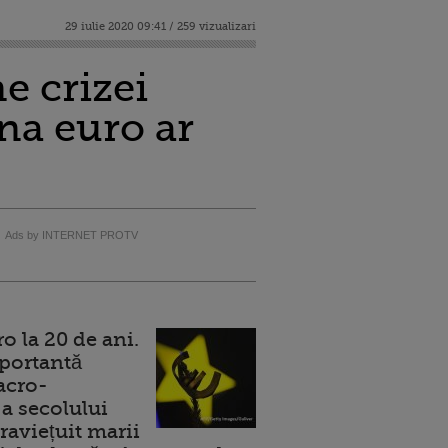
29 iulie 2020 09:41 / 259 vizualizari
e crizei
ona euro ar
Ads by INTERNET PROTV
 la 20 de ani.
portantă
acro-
a secolului
raviețuit marii