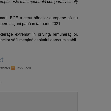
plu, este mai importantă comparativ cu alţi
 marţi, BCE a cerut băncilor europene să nu
pere acţiuni până în ianuarie 2021.
raţie extremă” în privinţa remuneraţiilor.
cilor să îi menţină capitalul oarecum stabil.
t
Twitter
RSS Feed
41