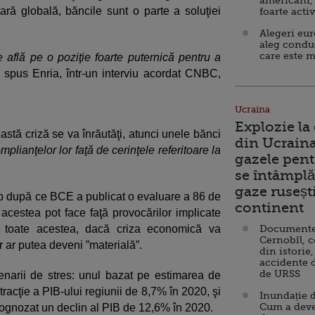
americani,
ară globală, băncile sunt o parte a soluţiei
foarte acti
Alegeri eu
aleg condu
care este m
 află pe o poziţie foarte puternică pentru a
spus Enria, într-un interviu acordat CNBC,
Ucraina
Explozie la
astă criză se va înrăutăţi, atunci unele bănci
din Ucraina
mplianţelor lor faţă de cerinţele referitoare la
gazele pent
se întâmplă 
gaze ruseșt
timp după ce BCE a publicat o evaluare a 86 de
continent
 acestea pot face faţă provocărilor implicate
 toate acestea, dacă criza economică va
Documente d
Cernobîl, c
r ar putea deveni ”materială”.
din istorie,
accidente 
de URSS
narii de stres: unul bazat pe estimarea de
tracţie a PIB-ului regiunii de 8,7% în 2020, şi
Inundație d
Cum a deve
prognozat un declin al PIB de 12,6% în 2020.