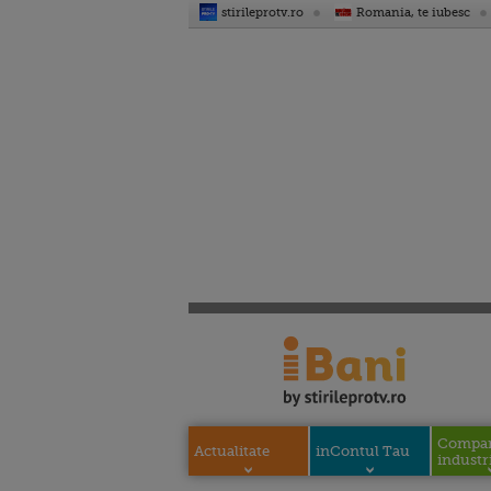
stirileprotv.ro
Romania, te iubesc
Compani
Actualitate
inContul Tau
industri