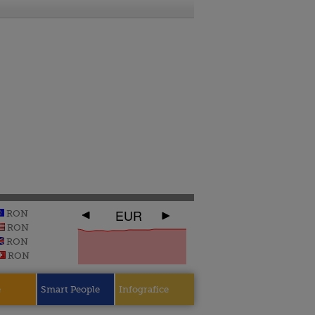
EUR
RON
RON
RON
RON
e
Smart People
Infografice