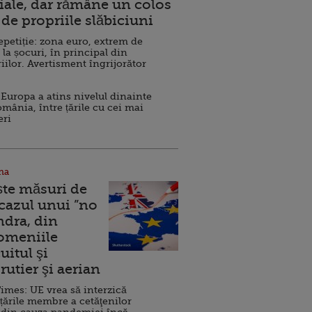
ale, dar rămâne un colos
de propriile slăbiciuni
repetiție: zona euro, extrem de
 la șocuri, în principal din
iilor. Avertisment îngrijorător
Europa a atins nivelul dinainte
omânia, între țările cu cei mai
eri
na
ște măsuri de
 cazul unui ”no
ndra, din
Domeniile
uitul şi
rutier şi aerian
imes: UE vrea să interzică
 țările membre a cetăţenilor