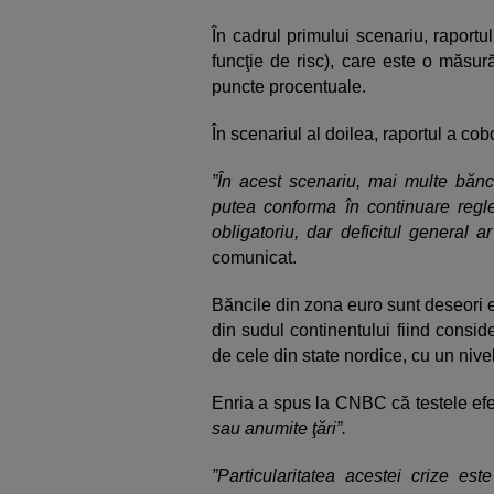
În cadrul primului scenariu, raportul
funcţie de risc), care este o măsură
puncte procentuale.
În scenariul al doilea, raportul a co
”În acest scenariu, mai multe băn
putea conforma în continuare reglem
obligatoriu, dar deficitul general ar
comunicat.
Băncile din zona euro sunt deseori e
din sudul continentului fiind consid
de cele din state nordice, cu un nivel
Enria a spus la CNBC că testele ef
sau anumite ţări”.
”Particularitatea acestei crize e