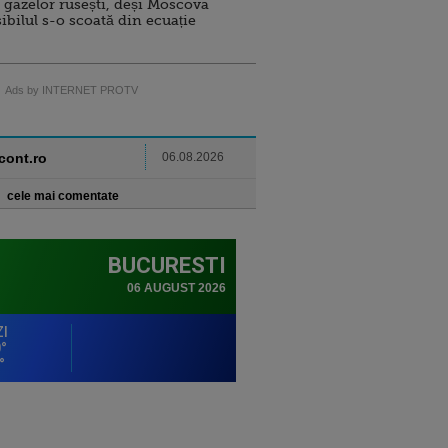
 gazelor rusești, deși Moscova
sibilul s-o scoată din ecuație
Ads by INTERNET PROTV
ncont.ro
06.08.2026
cele mai comentate