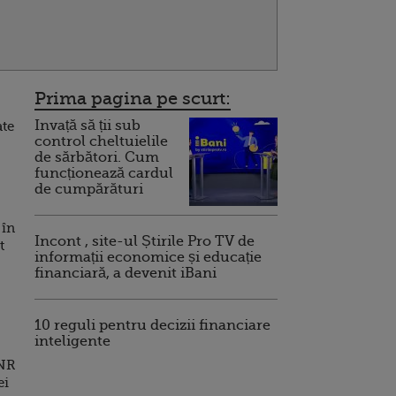
Prima pagina pe scurt:
Invață să ții sub
ate
control cheltuielile
de sărbători. Cum
funcționează cardul
de cumpărături
 în
Incont , site-ul Știrile Pro TV de
t
informații economice și educație
financiară, a devenit iBani
10 reguli pentru decizii financiare
inteligente
BNR
ei