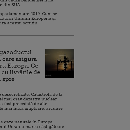
 din cauza pandemiei încă
ve din SUA
roparlamentare 2019: Cum se
cătorii Uniunii Europene și
iza acestui scrutin
 gazoductul
 care asigura
ru Europa. Ce
cu livrările de
i spre
esecretizate: Catastrofa de la
el mai grav dezastru nuclear
 a fost precedată de alte
de mai mică amploare, ascunse
e gaze naturale în Europa.
nit Ucraina marea câștigătoare