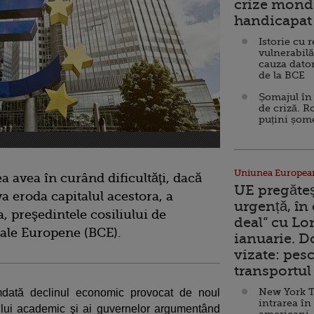
crize mondi
handicapat 
Istorie cu 
vulnerabilă
cauza dator
de la BCE
Șomajul în 
de criză. R
puțini șom
Uniunea Europea
a avea în curând dificultăţi, dacă
UE pregăte
va eroda capitalul acestora, a
urgență, în
, preşedintele cosiliului de
deal” cu Lo
ale Europene (BCE).
ianuarie. 
vizate: pesc
transportul 
New York T
mdată declinul economic provocat de noul
intrarea în
ului academic şi ai guvernelor argumentând