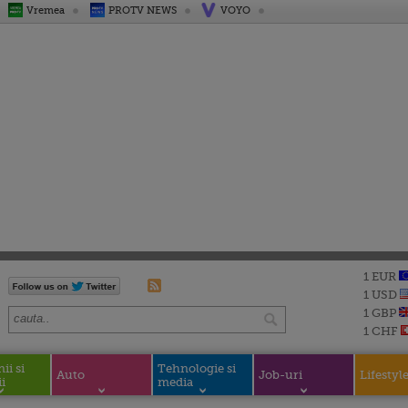
Vremea
PROTV NEWS
VOYO
1 EUR
1 USD
1 GBP
1 CHF
i si
Tehnologie si
Auto
Job-uri
Lifestyl
i
media