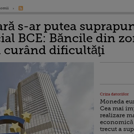
nomii
ară s-ar putea suprapun
cial BCE: Băncile din z
 curând dificultăţi
Criza datoriilor
Moneda euro
Cea mai im
realizare m
economică 
trecut a sup