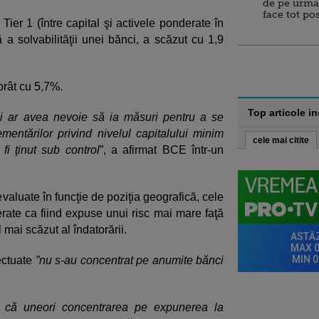
de pe urma
face tot po
 Tier 1 (între capital şi activele ponderate în
 a solvabilităţii unei bănci, a scăzut cu 1,9
borât cu 5,7%.
Top articole i
ci ar avea nevoie să ia măsuri pentru a se
entărilor privind nivelul capitalului minim
cele mai citite
 fi ţinut sub control
”, a afirmat BCE într-un
valuate în funcţie de poziţia geografică, cele
erate ca fiind expuse unui risc mai mare faţă
 mai scăzut al îndatorării.
ectuate
”nu s-au concentrat pe anumite bănci
ste că uneori concentrarea pe expunerea la