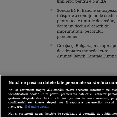
linii repo pentru 4,5 mld.€
Sondaj BNR: Băncile anticipeaz
înăsprire a condițiilor de credita
pentru toate tipurile de credite,
dar și un declin al cererii de
împrumuturi, pe fondul
pandemiei
Croaţia şi Bulgaria, mai aproap
de adoptarea monedei euro.
Anunțul Băncii Centrale Europ
Stirileprotv.ro
ilike-it.
Nouă ne pasă ca datele tale personale să rămână con
Noi și partenerii noștri
201
stocăm și/sau accesăm informații pe disp
identificatorii cookie unici pentru prelucrarea datelor cu caracter person
gestiona alegerile dvs. făcând clic mai jos sau în orice moment, pe 
confidențialitate. Aceste alegeri vor fi raportate partenerilor noștr
navigarea.
Mai multe detalii
Noi si partenerii nostri (retelele de socializare si agentiile de publicita