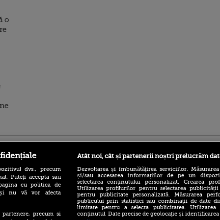
ă o
re
e
ene
ro
foodstory.ro
Procinema.ro
fidențiale
Atât noi, cât și partenerii noștri prelucrăm dat
ozitivul dvs., precum
Dezvoltarea și îmbunătățirea serviciilor. Măsurarea
și/sau accesarea informațiilor de pe un dispoziti
al. Puteți accepta sau
selectarea conținutului personalizat. Crearea prof
pagina cu politica de
Utilizarea profilurilor pentru selectarea publicității
i și nu vă vor afecta
pentru publicitate personalizată. Măsurarea perfo
publicului prin statistici sau combinații de date di
limitate pentru a selecta publicitatea. Utilizarea
conținutul. Date precise de geolocație și identificarea
te partenere, precum si
(P) Descoperă Lumea