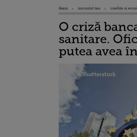
ibani
incontul tau
credite si eco
O criză banc
sanitare. Ofi
putea avea în