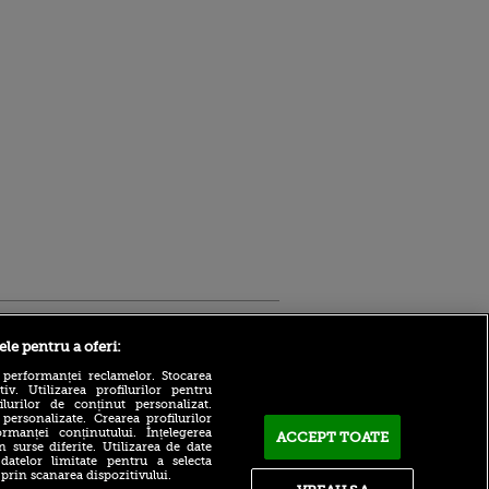
Sport.ro
ele pentru a oferi:
 performanței reclamelor. Stocarea
v. Utilizarea profilurilor pentru
ilurilor de conținut personalizat.
 personalizate. Crearea profilurilor
rmanței conținutului. Înțelegerea
ACCEPT TOATE
n surse diferite. Utilizarea de date
 datelor limitate pentru a selecta
 prin scanarea dispozitivului.