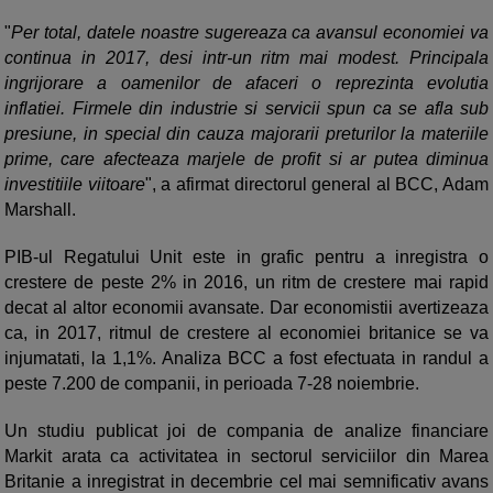
"
Per total, datele noastre sugereaza ca avansul economiei va
continua in 2017, desi intr-un ritm mai modest. Principala
ingrijorare a oamenilor de afaceri o reprezinta evolutia
inflatiei. Firmele din industrie si servicii spun ca se afla sub
presiune, in special din cauza majorarii preturilor la materiile
prime, care afecteaza marjele de profit si ar putea diminua
investitiile viitoare
", a afirmat directorul general al BCC, Adam
Marshall.
PIB-ul Regatului Unit este in grafic pentru a inregistra o
crestere de peste 2% in 2016, un ritm de crestere mai rapid
decat al altor economii avansate. Dar economistii avertizeaza
ca, in 2017, ritmul de crestere al economiei britanice se va
injumatati, la 1,1%. Analiza BCC a fost efectuata in randul a
peste 7.200 de companii, in perioada 7-28 noiembrie.
Un studiu publicat joi de compania de analize financiare
Markit arata ca activitatea in sectorul serviciilor din Marea
Britanie a inregistrat in decembrie cel mai semnificativ avans