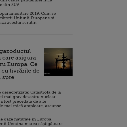
 din cauza pandemiei încă
ve din SUA
roparlamentare 2019: Cum se
cătorii Uniunii Europene și
iza acestui scrutin
 gazoductul
 care asigura
ru Europa. Ce
cu livrările de
i spre
esecretizate: Catastrofa de la
el mai grav dezastru nuclear
 a fost precedată de alte
de mai mică amploare, ascunse
e gaze naturale în Europa.
nit Ucraina marea câștigătoare