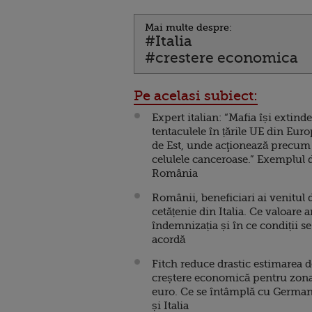
Mai multe despre:
#Italia
#crestere economica
Pe acelasi subiect:
Expert italian: “Mafia își extinde
tentaculele în țările UE din Eur
de Est, unde acţionează precum
celulele canceroase.” Exemplul 
România
Românii, beneficiari ai venitul 
cetățenie din Italia. Ce valoare a
îndemnizația și în ce condiții se
acordă
Fitch reduce drastic estimarea d
creștere economică pentru zon
euro. Ce se întâmplă cu German
și Italia