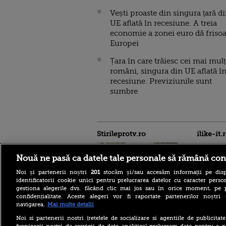
Vești proaste din singura țară d
UE aflată în recesiune. A treia
economie a zonei euro dă friso
Europei
Țara în care trăiesc cei mai mulț
români, singura din UE aflată î
recesiune. Previziunile sunt
sumbre
Stirileprotv.ro
ilike-it.
Nouă ne pasă ca datele tale personale să rămână con
Noi și partenerii noștri
201
stocăm și/sau accesăm informații pe disp
identificatorii cookie unici pentru prelucrarea datelor cu caracter person
gestiona alegerile dvs. făcând clic mai jos sau în orice moment, pe 
confidențialitate. Aceste alegeri vor fi raportate partenerilor noștr
Regula pe care turiștii
navigarea.
Mai multe detalii
trebuie să o știe înainte de a
merge la piscină în Franța.
Noi si partenerii nostri (retelele de socializare si agentiile de publicita
Ce costume de baie sunt