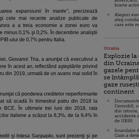
americani,
foarte acti
uarea expansiunii în martie"
, precizează
Alegeri eu
ă şi cele mai recente analize publicate de
aleg condu
care este m
rora a a treia economie a zonei euro va
tre minus 0,1% şi 0,2%. În decembrie analiştii
IB-ului de 0,7% pentru Italia.
Ucraina
Explozie la
miei, Giovanni Tria, a anunţat că executivul a
din Ucraina
re în acest an, reflectând aşteptările privind
gazele pent
ru din 2019, urmată de un avans mai solid în
se întâmplă 
gaze ruseșt
continent
 anunţat că ponderea creditelor neperformante
uat să scadă în trimestrul patru din 2018 la
Documente d
Cernobîl, c
 de BCE. În ultimele trei luni din 2018, rata
din istorie,
ilor italiene a scăzut la 8,3%, de la 9,4% în
accidente 
de URSS
Inundație d
Cum a deve
Credit şi Intesa Sanpaolo, sunt prezenţi şi pe