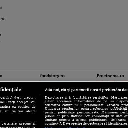
in
ane
i
n
ro
foodstory.ro
Procinema.ro
fidențiale
Atât noi, cât și partenerii noștri prelucrăm dat
ozitivul dvs., precum
Dezvoltarea și îmbunătățirea serviciilor. Măsurarea
și/sau accesarea informațiilor de pe un dispoziti
al. Puteți accepta sau
selectarea conținutului personalizat. Crearea prof
pagina cu politica de
Utilizarea profilurilor pentru selectarea publicității
i și nu vă vor afecta
pentru publicitate personalizată. Măsurarea perfo
publicului prin statistici sau combinații de date di
(P) Descoperă Lumea
Emoții intense pe
limitate pentru a selecta publicitatea. Utilizarea
Evenimentelor din România
Sebastian Stan! Iub
conținutul. Date precise de geolocație și identificarea
te partenere, precum si
cu Transilvania Events!
Annabelle, l-a făcu