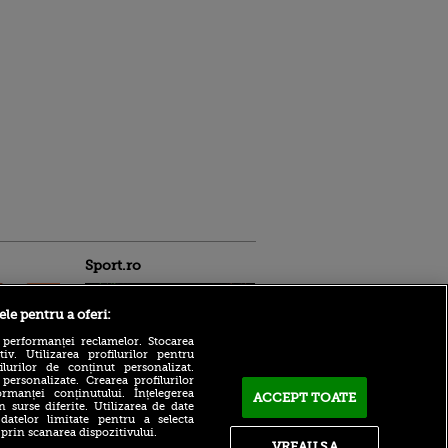
Sport.ro
ele pentru a oferi:
 performanței reclamelor. Stocarea
v. Utilizarea profilurilor pentru
ilurilor de conținut personalizat.
 personalizate. Crearea profilurilor
rmanței conținutului. Înțelegerea
ACCEPT TOATE
Zuffa Boxing 10, LIVE pe
n surse diferite. Utilizarea de date
ntru
VOYO SPORT 1! Românul
 datelor limitate pentru a selecta
ita lui,
Daniel Buciuc are meciul
 prin scanarea dispozitivului.
t tată!
VREAU SA
carierei cu Louis Greene