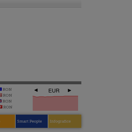
EUR
RON
RON
RON
RON
e
Smart People
Infografice