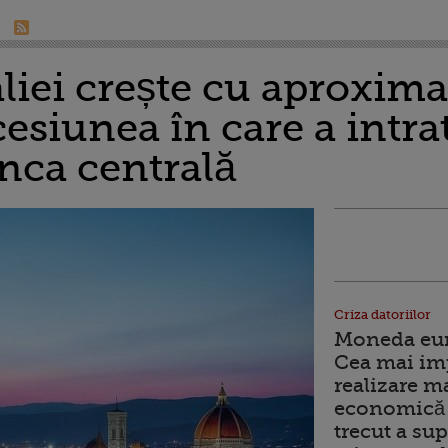
iei crește cu aproximat
esiunea în care a intrat
nca centrală
Criza datoriilor
Moneda euro
Cea mai im
realizare m
economică 
trecut a sup