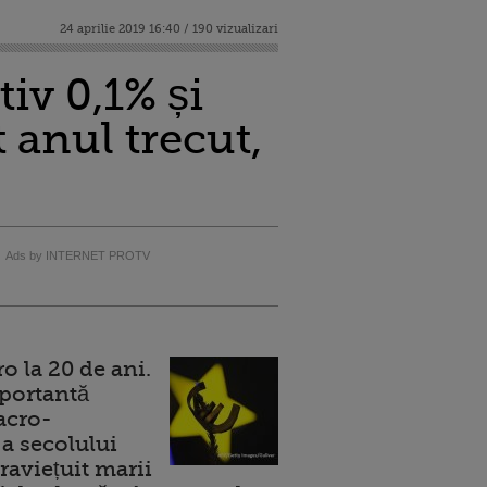
24 aprilie 2019 16:40 / 190 vizualizari
iv 0,1% și
 anul trecut,
Ads by INTERNET PROTV
 la 20 de ani.
portantă
acro-
a secolului
raviețuit marii