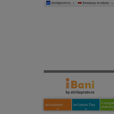
stirileprotv.ro
Romania, te iubesc
Compani
Actualitate
inContul Tau
industri