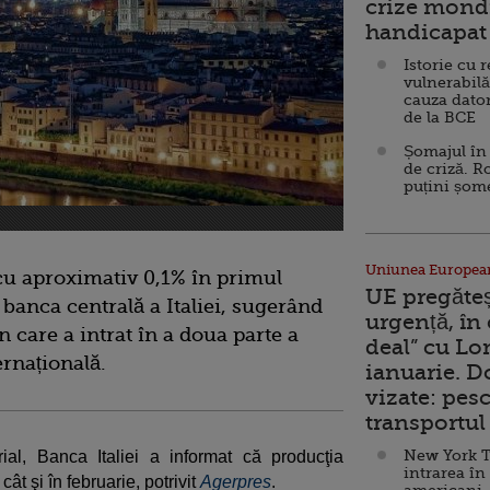
crize mondi
handicapat 
Istorie cu 
vulnerabilă
cauza dator
de la BCE
Șomajul în 
de criză. R
puțini șom
Uniunea Europea
cu aproximativ 0,1% în primul
UE pregăte
 banca centrală a Italiei, sugerând
urgență, în
n care a intrat în a doua parte a
deal” cu Lo
ernațională.
ianuarie. 
vizate: pesc
transportul 
New York T
ial, Banca Italiei a informat că producţia
intrarea în
cât şi în februarie, potrivit
Agerpres
.