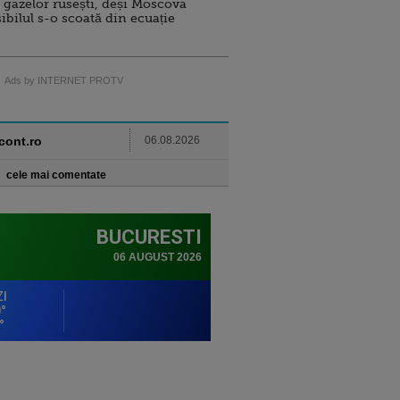
 gazelor rusești, deși Moscova
sibilul s-o scoată din ecuație
Ads by INTERNET PROTV
ncont.ro
06.08.2026
cele mai comentate