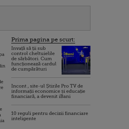
Prima pagina pe scurt:
Invață să ții sub
control cheltuielile
opa
de sărbători. Cum
funcționează cardul
din
de cumpărături
de
Incont , site-ul Știrile Pro TV de
re
informații economice și educație
financiară, a devenit iBani
e
10 reguli pentru decizii financiare
a
inteligente
ia