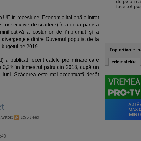
de pe urma
face tot po
din UE în recesiune. Economia italiană a intrat
e consecutive de scădere) în a doua parte a
mnificativă a costurilor de împrumut şi a
de divergenţele dintre Guvernul populist de la
 bugetul pe 2019.
Top articole i
tat) a publicat recent datele preliminare care
cele mai citite
 0,2% în trimestrul patru din 2018, după un
i luni. Scăderea este mai accentuată decât
t
Twitter
RSS Feed
6:40