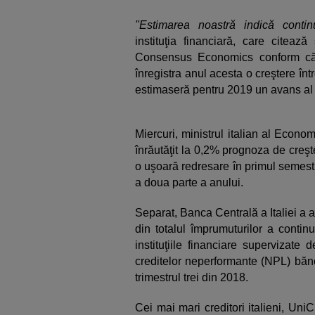
"Estimarea noastră indică contin
instituţia financiară, care citeaz
Consensus Economics conform că
înregistra anul acesta o creştere în
estimaseră pentru 2019 un avans al P
Miercuri, ministrul italian al Econo
înrăutăţit la 0,2% prognoza de creşte
o uşoară redresare în primul semest
a doua parte a anului.
Separat, Banca Centrală a Italiei a
din totalul împrumuturilor a contin
instituţiile financiare supervizate
creditelor neperformante (NPL) bănc
trimestrul trei din 2018.
Cei mai mari creditori italieni, Uni