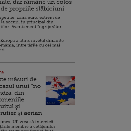
ale, dar rămâne un colos
de propriile slăbiciuni
repetiție: zona euro, extrem de
 la șocuri, în principal din
iilor. Avertisment îngrijorător
Europa a atins nivelul dinainte
omânia, între țările cu cei mai
eri
na
ște măsuri de
 cazul unui ”no
ndra, din
Domeniile
uitul şi
rutier şi aerian
imes: UE vrea să interzică
 țările membre a cetăţenilor