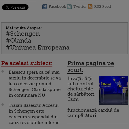
Facebook
Twitter
RSS Feed
Mai multe despre:
#Schengen
#Olanda
#Uniunea Europeana
Pe acelasi subiect:
Prima pagina pe
scurt:
Basescu spera ca cel mai
tarziu in decembrie se va
Invață să ții
lua o decizie privind
sub control
cheltuielile
Schengen. Olanda spune
de sărbători.
in continuare NU
Cum
Traian Basescu: Accesul
funcționează cardul de
in Schengen este
cumpărături
oarecum suspendat din
cauza evolutiilor interne