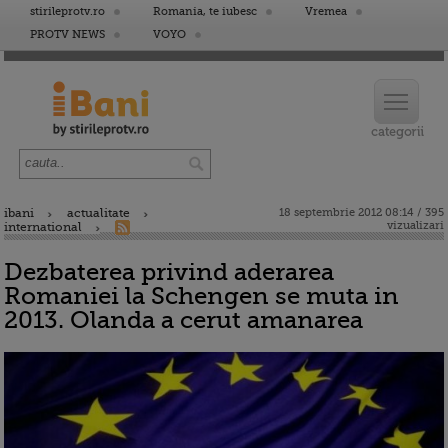
stirileprotv.ro
Romania, te iubesc
Vremea
PROTV NEWS
VOYO
ibani
actualitate
18 septembrie 2012 08:14 / 395
vizualizari
international
Dezbaterea privind aderarea
Romaniei la Schengen se muta in
2013. Olanda a cerut amanarea