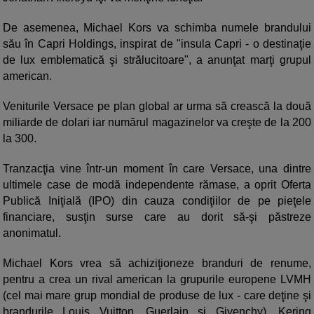
De asemenea, Michael Kors va schimba numele brandului
său în Capri Holdings, inspirat de "insula Capri - o destinaţie
de lux emblematică şi strălucitoare", a anunţat marţi grupul
american.
Veniturile Versace pe plan global ar urma să crească la două
miliarde de dolari iar numărul magazinelor va creşte de la 200
la 300.
Tranzacţia vine într-un moment în care Versace, una dintre
ultimele case de modă independente rămase, a oprit Oferta
Publică Iniţială (IPO) din cauza condiţiilor de pe pieţele
financiare, susţin surse care au dorit să-şi păstreze
anonimatul.
Michael Kors vrea să achiziţioneze branduri de renume,
pentru a crea un rival american la grupurile europene LVMH
(cel mai mare grup mondial de produse de lux - care deţine şi
brandurile Louis Vuitton, Guerlain şi Givenchy), Kering