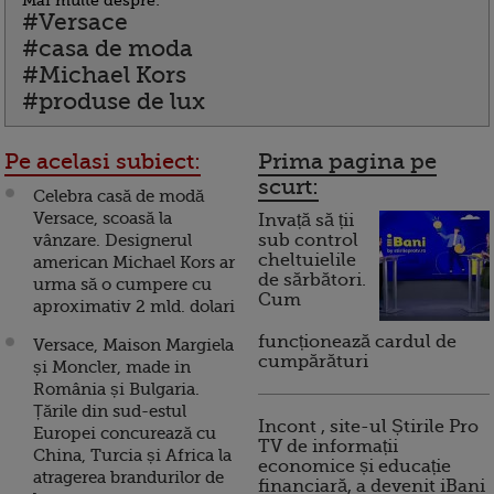
Mai multe despre:
#Versace
#casa de moda
#Michael Kors
#produse de lux
Pe acelasi subiect:
Prima pagina pe
scurt:
Celebra casă de modă
Versace, scoasă la
Invață să ții
vânzare. Designerul
sub control
cheltuielile
american Michael Kors ar
de sărbători.
urma să o cumpere cu
Cum
aproximativ 2 mld. dolari
funcționează cardul de
Versace, Maison Margiela
cumpărături
și Moncler, made in
România și Bulgaria.
Țările din sud-estul
Incont , site-ul Știrile Pro
Europei concurează cu
TV de informații
China, Turcia și Africa la
economice și educație
atragerea brandurilor de
financiară, a devenit iBani