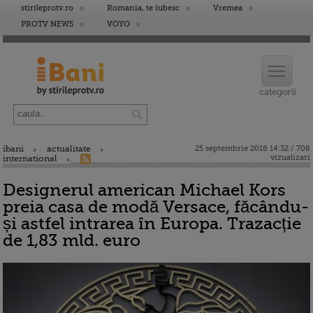
stirileprotv.ro
Romania, te iubesc
Vremea
PROTV NEWS
VOYO
ibani
actualitate
25 septembrie 2018 14:32 / 708
vizualizari
international
Designerul american Michael Kors
preia casa de modă Versace, făcându-
și astfel intrarea în Europa. Trazacție
de 1,83 mld. euro