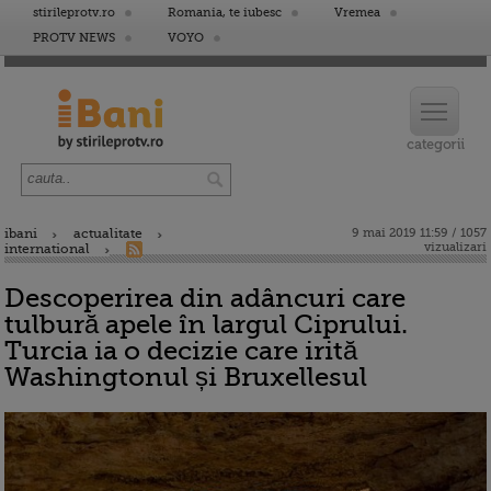
stirileprotv.ro
Romania, te iubesc
Vremea
PROTV NEWS
VOYO
ibani
actualitate
9 mai 2019 11:59 / 1057
vizualizari
international
Descoperirea din adâncuri care
tulbură apele în largul Ciprului.
Turcia ia o decizie care irită
Washingtonul și Bruxellesul