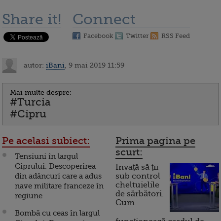
Share it!
Connect
Facebook
Twitter
RSS Feed
autor:
iBani
, 9 mai 2019 11:59
Mai multe despre:
#Turcia
#Cipru
Pe acelasi subiect:
Prima pagina pe
scurt:
Tensiuni în largul
Ciprului. Descoperirea
Invață să ții
din adâncuri care a adus
sub control
cheltuielile
nave militare franceze în
de sărbători.
regiune
Cum
Bombă cu ceas în largul