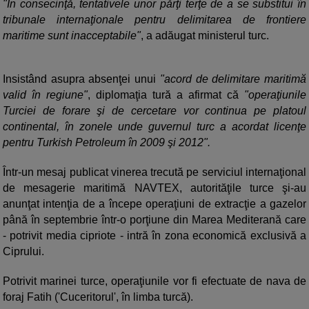
"În consecinţă, tentativele unor părţi terţe de a se substitui în
tribunale internaţionale pentru delimitarea de frontiere
maritime sunt inacceptabile"
, a adăugat ministerul turc.
Insistând asupra absenţei unui
"acord de delimitare maritimă
valid în regiune"
, diplomaţia tură a afirmat că
"operaţiunile
Turciei de forare şi de cercetare vor continua pe platoul
continental, în zonele unde guvernul turc a acordat licenţe
pentru Turkish Petroleum în 2009 şi 2012".
Într-un mesaj publicat vinerea trecută pe serviciul internaţional
de mesagerie maritimă NAVTEX, autorităţile turce şi-au
anunţat intenţia de a începe operaţiuni de extracţie a gazelor
până în septembrie într-o porţiune din Marea Mediterană care
- potrivit media cipriote - intră în zona economică exclusivă a
Ciprului.
Potrivit marinei turce, operaţiunile vor fi efectuate de nava de
foraj Fatih ('Cuceritorul', în limba turcă).