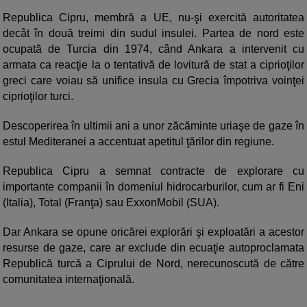
Republica Cipru, membră a UE, nu-şi exercită autoritatea
decât în două treimi din sudul insulei. Partea de nord este
ocupată de Turcia din 1974, când Ankara a intervenit cu
armata ca reacţie la o tentativă de lovitură de stat a ciprioţilor
greci care voiau să unifice insula cu Grecia împotriva voinţei
ciprioţilor turci.
Descoperirea în ultimii ani a unor zăcăminte uriaşe de gaze în
estul Mediteranei a accentuat apetitul ţărilor din regiune.
Republica Cipru a semnat contracte de explorare cu
importante companii în domeniul hidrocarburilor, cum ar fi Eni
(Italia), Total (Franţa) sau ExxonMobil (SUA).
Dar Ankara se opune oricărei explorări şi exploatări a acestor
resurse de gaze, care ar exclude din ecuaţie autoproclamata
Republică turcă a Ciprului de Nord, nerecunoscută de către
comunitatea internaţională.