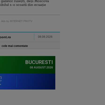
 gazelor rusești, deși Moscova
sibilul s-o scoată din ecuație
Ads by INTERNET PROTV
ncont.ro
08.08.2026
cele mai comentate