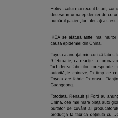
Potrivit celui mai recent bilanţ, com
decese în urma epidemiei de corona
numărul pacienţilor infectaţi a cresc
IKEA se alătură astfel mai multor
cauza epidemiei din China.
Toyota a anunţat miercuri că fabric
9 februarie, ca reacţie la coronavi
închiderea fabricilor corespunde cu
autorităţile chineze, în timp ce 
Toyota are fabrici în oraşul Tianji
Guangdong.
Totodată, Renault şi Ford au anunța
China, cea mai mare piaţă auto glob
purtător de cuvânt al producătorul
producţia la fabrica deţinută cu 