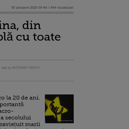
30 ianuarie 2020 09:46 / 844 vizualizari
ina, din
lă cu toate
Ads by INTERNET PROTV
 la 20 de ani.
portantă
acro-
a secolului
raviețuit marii