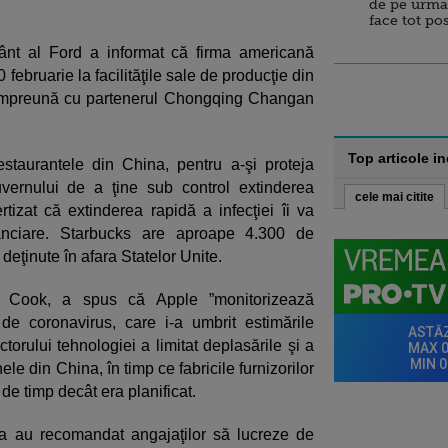
de pe urma
face tot po
nt al Ford a informat că firma americană
februarie la facilităţile sale de producţie din
împreună cu partenerul Chongqing Changan
Top articole i
staurantele din China, pentru a-şi proteja
guvernului de a ţine sub control extinderea
cele mai citite
rtizat că extinderea rapidă a infecţiei îi va
nanciare. Starbucks are aproape 4.300 de
deţinute în afara Statelor Unite.
im Cook, a spus că Apple ”monitorizează
e coronavirus, care i-a umbrit estimările
ctorului tehnologiei a limitat deplasările şi a
e din China, în timp ce fabricile furnizorilor
e timp decât era planificat.
na au recomandat angajaţilor să lucreze de