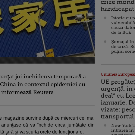
crize mondi
handicapat 
Istorie cu 
vulnerabilă
cauza dator
de la BCE
Șomajul în 
de criză. R
puțini șom
Uniunea Europea
nţat joi închiderea temporară a
UE pregăte
 China în contextul epidemiei cu
urgență, în
, informează Reuters.
deal” cu Lo
ianuarie. 
vizate: pesc
transportul 
de magazine survine după ce miercuri cel mai
 anunţase că va închide circa jumătate din
New York T
intrarea în
 ţară şi va scurta orele de funcţionare.