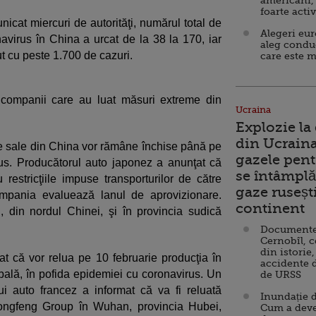
americani,
foarte acti
unicat miercuri de autorităţi, numărul total de
Alegeri eu
virus în China a urcat de la 38 la 170, iar
aleg condu
ut cu peste 1.700 de cazuri.
care este m
 companii care au luat măsuri extreme din
Ucraina
Explozie la
din Ucraina
ile sale din China vor rămâne închise până pe
gazele pent
rus. Producătorul auto japonez a anunţat că
se întâmplă 
 restricţiile impuse transporturilor de către
gaze ruseșt
compania evaluează lanul de aprovizionare.
continent
n, din nordul Chinei, şi în provincia sudică
Documente d
Cernobîl, c
din istorie,
t că vor relua pe 10 februarie producţia în
accidente 
ală, în pofida epidemiei cu coronavirus. Un
de URSS
ui auto francez a informat că va fi reluată
Inundație d
Dongfeng Group în Wuhan, provincia Hubei,
Cum a deve