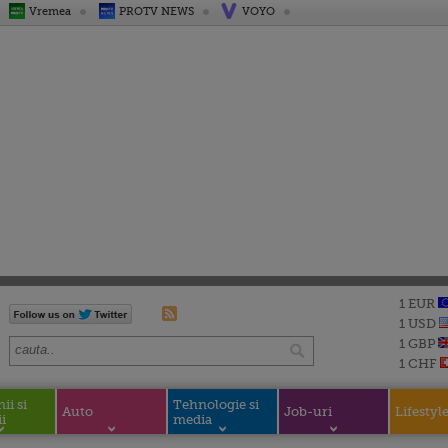
Vremea
PROTV NEWS
VOYO
1 EUR
1 USD
1 GBP
1 CHF
i si
Tehnologie si
Auto
Job-uri
Lifestyl
i
media