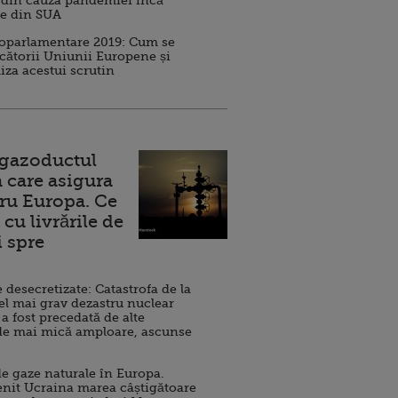
 din cauza pandemiei încă
ve din SUA
roparlamentare 2019: Cum se
cătorii Uniunii Europene și
iza acestui scrutin
 gazoductul
 care asigura
ru Europa. Ce
cu livrările de
i spre
esecretizate: Catastrofa de la
el mai grav dezastru nuclear
 a fost precedată de alte
de mai mică amploare, ascunse
e gaze naturale în Europa.
nit Ucraina marea câștigătoare