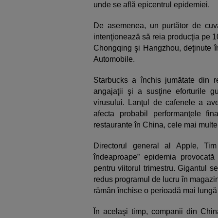
unde se află epicentrul epidemiei.
De asemenea, un purtător de cuvâ
intenţionează să reia producţia pe 10 
Chongqing şi Hangzhou, deţinute 
Automobile.
Starbucks a închis jumătate din re
angajaţii şi a susţine eforturile 
virusului. Lanţul de cafenele a ave
afecta probabil performanţele fi
restaurante în China, cele mai multe 
Directorul general al Apple, T
îndeaproape” epidemia provocată d
pentru viitorul trimestru. Gigantul se
redus programul de lucru în magazinel
rămân închise o perioadă mai lungă d
În acelaşi timp, companii din Chi