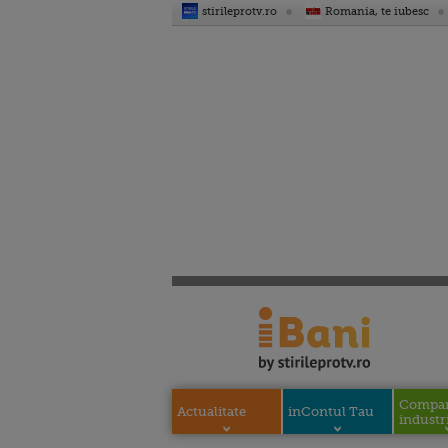
stirileprotv.ro
Romania, te iubesc
Compani
Actualitate
inContul Tau
industri