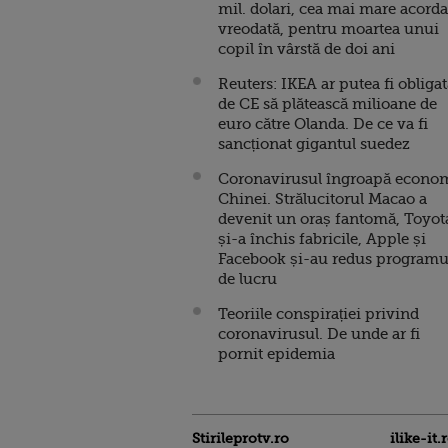
mil. dolari, cea mai mare acorda
vreodată, pentru moartea unui
copil în vârstă de doi ani
Reuters: IKEA ar putea fi obliga
de CE să plătească milioane de
euro către Olanda. De ce va fi
sancționat gigantul suedez
Coronavirusul îngroapă econo
Chinei. Strălucitorul Macao a
devenit un oraș fantomă, Toyot
și-a închis fabricile, Apple și
Facebook și-au redus programu
de lucru
Teoriile conspirației privind
coronavirusul. De unde ar fi
pornit epidemia
Stirileprotv.ro
ilike-it.