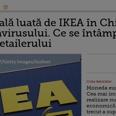
ală luată de IKEA în Ch
virusului. Ce se întâmp
etailerului
Criza datoriilor
Moneda euro
Cea mai im
realizare m
economică 
trecut a sup