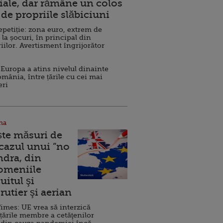
ale, dar rămâne un colos
de propriile slăbiciuni
repetiție: zona euro, extrem de
 la șocuri, în principal din
iilor. Avertisment îngrijorător
Europa a atins nivelul dinainte
omânia, între țările cu cei mai
eri
na
ște măsuri de
 cazul unui ”no
ndra, din
Domeniile
uitul şi
rutier şi aerian
imes: UE vrea să interzică
 țările membre a cetăţenilor