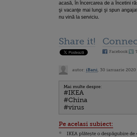
acasă, în încercarea de a încetini r
şi vacanţe mai lungi şi spun angajaţ
nu vină la serviciu.
Share it!
Connec
Facebook
autor:
iBani
, 30 ianuarie 2020
Mai multe despre:
#IKEA
#China
#virus
Pe acelasi subiect:
IKEA plătește o despăgubire de