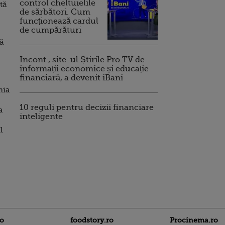
control cheltuielile
tă
de sărbători. Cum
funcționează cardul
de cumpărături
tă
Incont , site-ul Știrile Pro TV de
informații economice și educație
financiară, a devenit iBani
mia
10 reguli pentru decizii financiare
a
inteligente
l
ro
foodstory.ro
Procinema.ro