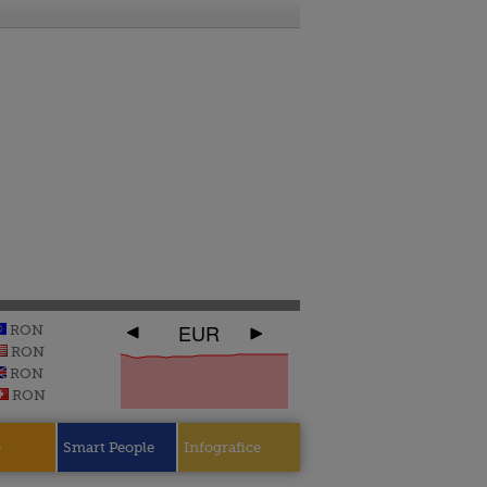
EUR
RON
RON
RON
RON
e
Smart People
Infografice