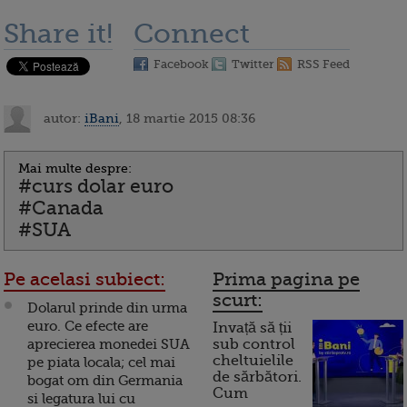
Share it!
Connect
Facebook
Twitter
RSS Feed
autor:
iBani
, 18 martie 2015 08:36
Mai multe despre:
#curs dolar euro
#Canada
#SUA
Pe acelasi subiect:
Prima pagina pe
scurt:
Dolarul prinde din urma
euro. Ce efecte are
Invață să ții
aprecierea monedei SUA
sub control
cheltuielile
pe piata locala; cel mai
de sărbători.
bogat om din Germania
Cum
si legatura lui cu