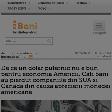
stirileprotv.ro
Romania, te iubesc
Vremea
PROTV NEWS
VOYO
ibani
actualitate
18 martie 2015 08:36 / 1341
vizualizari
international
De ce un dolar puternic nu e bun
pentru economia Americii. Cati bani
au pierdut companiile din SUA si
Canada din cauza aprecierii monedei
americane