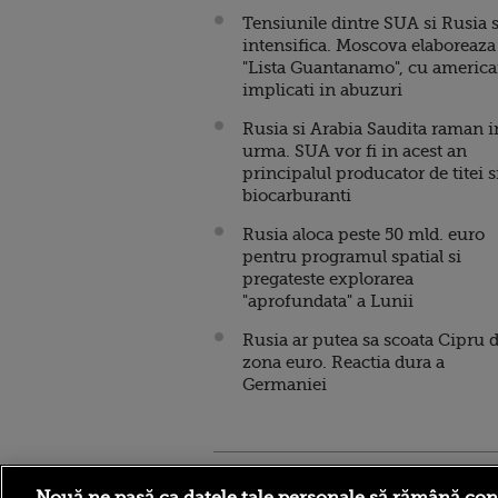
Tensiunile dintre SUA si Rusia 
intensifica. Moscova elaboreaza
"Lista Guantanamo", cu america
implicati in abuzuri
Rusia si Arabia Saudita raman i
urma. SUA vor fi in acest an
principalul producator de titei s
biocarburanti
Rusia aloca peste 50 mld. euro
pentru programul spatial si
pregateste explorarea
"aprofundata" a Lunii
Rusia ar putea sa scoata Cipru 
zona euro. Reactia dura a
Germaniei
Stirileprotv.ro
ilike-it.
Nouă ne pasă ca datele tale personale să rămână con