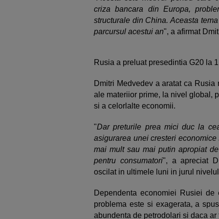
criza bancara din Europa, problema
structurale din China. Aceasta tema v
parcursul acestui an
", a afirmat Dm
Rusia a preluat presedintia G20 la 
Dmitri Medvedev a aratat ca Rusia n
ale materiior prime, la nivel global, 
si a celorlalte economii.
"
Dar preturile prea mici duc la cea
asigurarea unei cresteri economice s
mai mult sau mai putin apropiat de 
pentru consumatori
", a apreciat D
oscilat in ultimele luni in jurul nivel
Dependenta economiei Rusiei de ex
problema este si exagerata, a spus
abundenta de petrodolari si daca ar f