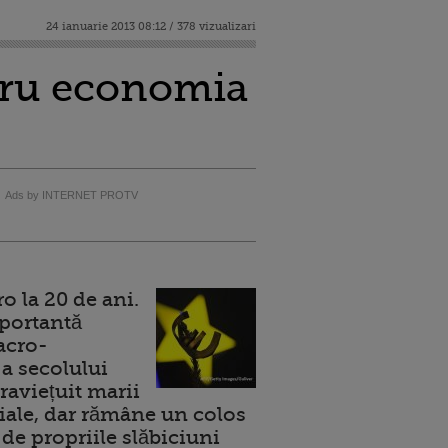
24 ianuarie 2013 08:12 / 378 vizualizari
ntru economia
Ads by INTERNET PROTV
 la 20 de ani.
portantă
acro-
a secolului
raviețuit marii
ale, dar rămâne un colos
de propriile slăbiciuni