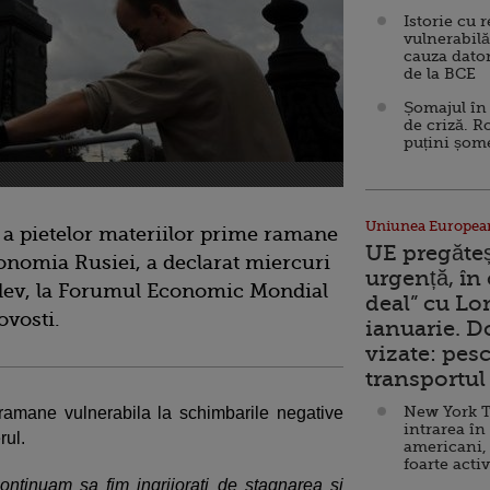
Istorie cu 
vulnerabilă
cauza dator
de la BCE
Șomajul în 
de criză. R
puțini șom
Uniunea Europea
e a pietelor materiilor prime ramane
UE pregăte
conomia Rusiei, a declarat miercuri
urgență, în
dev, la Forumul Economic Mondial
deal” cu Lo
ovosti.
ianuarie. 
vizate: pesc
transportul 
New York T
amane vulnerabila la schimbarile negative
intrarea în
rul.
americani,
foarte acti
ontinuam sa fim ingrijorati de stagnarea si