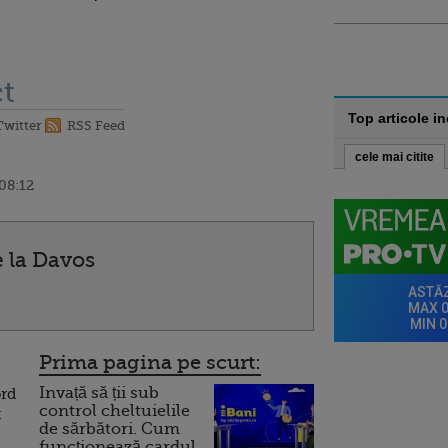
t
Top articole i
Twitter
RSS Feed
cele mai citite
 08:12
 la Davos
Prima pagina pe scurt:
Invață să ții sub
ord
control cheltuielile
t
de sărbători. Cum
funcționează cardul