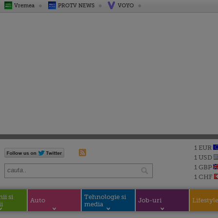
Vremea
PROTV NEWS
VOYO
1 EUR
1 USD
1 GBP
1 CHF
i si
Tehnologie si
Auto
Job-uri
Lifestyl
i
media