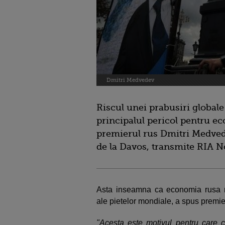
Dmitri Medvedev
Riscul unei prabusiri global
principalul pericol pentru e
premierul rus Dmitri Medve
de la Davos, transmite RIA N
Asta inseamna ca economia rusa r
ale pietelor mondiale, a spus premie
"Acesta este motivul pentru care c