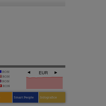
EUR
RON
RON
RON
RON
e
Smart People
Infografice