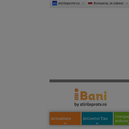
stirileprotv.ro
Romania, te iubesc
Compani
Actualitate
inContul Tau
industri