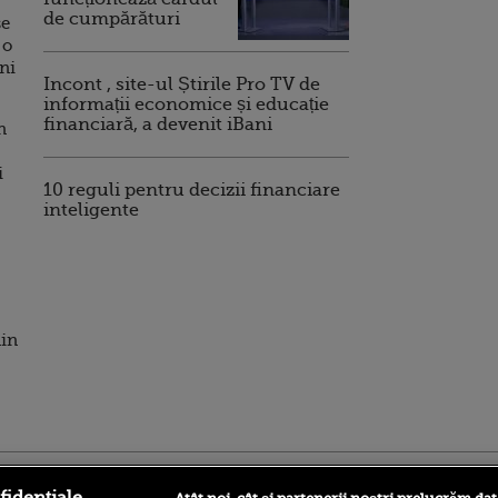
de cumpărături
se
 o
ni
Incont , site-ul Știrile Pro TV de
informații economice și educație
financiară, a devenit iBani
n
i
10 reguli pentru decizii financiare
inteligente
din
ro
foodstory.ro
Procinema.ro
fidențiale