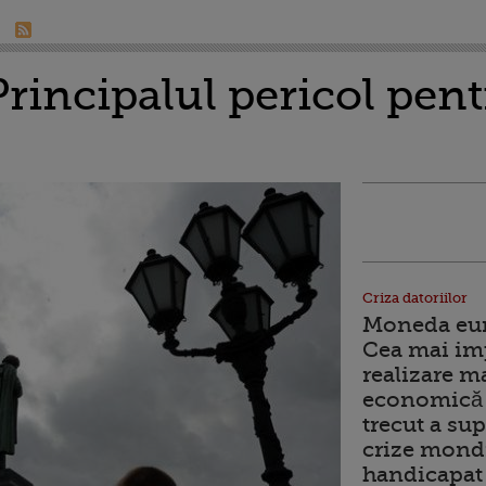
Principalul pericol pe
Criza datoriilor
Moneda euro
Cea mai im
realizare m
economică 
trecut a sup
crize mondi
handicapat 