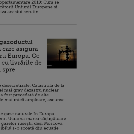
roparlamentare 2019: Cum se
cătorii Uniunii Europene și
iza acestui scrutin
 gazoductul
 care asigura
ru Europa. Ce
cu livrările de
i spre
esecretizate: Catastrofa de la
el mai grav dezastru nuclear
 a fost precedată de alte
de mai mică amploare, ascunse
e gaze naturale în Europa.
nit Ucraina marea câștigătoare
 gazelor rusești, deși Moscova
sibilul s-o scoată din ecuație