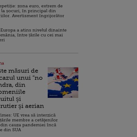
repetiție: zona euro, extrem de
 la șocuri, în principal din
iilor. Avertisment îngrijorător
Europa a atins nivelul dinainte
omânia, între țările cu cei mai
eri
na
ște măsuri de
 cazul unui ”no
ndra, din
Domeniile
uitul şi
rutier şi aerian
imes: UE vrea să interzică
 țările membre a cetăţenilor
 din cauza pandemiei încă
ve din SUA