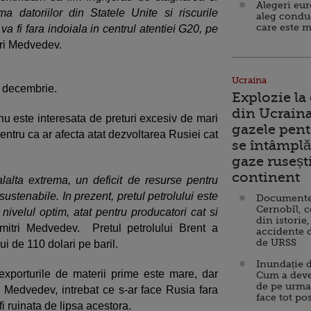
Alegeri eu
 datoriilor din Statele Unite si riscurile
aleg condu
care este m
a fi fara indoiala in centrul atentiei G20, pe
itri Medvedev.
Ucraina
1 decembrie.
Explozie la
din Ucraina
u este interesata de preturi excesiv de mari
gazele pent
pentru ca ar afecta atat dezvoltarea Rusiei cat
se întâmplă 
gaze ruseșt
continent
lalta extrema, un deficit de resurse pentru
ustenabile. In prezent, pretul petrolului este
Documente d
Cernobîl, c
nivelul optim, atat pentru producatori cat si
din istorie,
mitri Medvedev. Pretul petrolului Brent a
accidente 
de URSS
ului de 110 dolari pe baril.
Inundație d
porturile de materii prime este mare, dar
Cum a deve
de pe urma
 Medvedev, intrebat ce s-ar face Rusia fara
face tot po
i ruinata de lipsa acestora.