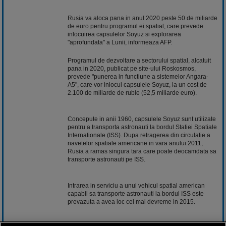
Rusia va aloca pana in anul 2020 peste 50 de miliarde
de euro pentru programul ei spatial, care prevede
inlocuirea capsulelor Soyuz si explorarea
"aprofundata" a Lunii, informeaza AFP.
Programul de dezvoltare a sectorului spatial, alcatuit
pana in 2020, publicat pe site-ului Roskosmos,
prevede "punerea in functiune a sistemelor Angara-
A5", care vor inlocui capsulele Soyuz, la un cost de
2.100 de miliarde de ruble (52,5 miliarde euro).
Concepute in anii 1960, capsulele Soyuz sunt utilizate
pentru a transporta astronauti la bordul Statiei Spatiale
Internationale (ISS). Dupa retragerea din circulatie a
navetelor spatiale americane in vara anului 2011,
Rusia a ramas singura tara care poate deocamdata sa
transporte astronauti pe ISS.
Intrarea in serviciu a unui vehicul spatial american
capabil sa transporte astronauti la bordul ISS este
prevazuta a avea loc cel mai devreme in 2015.