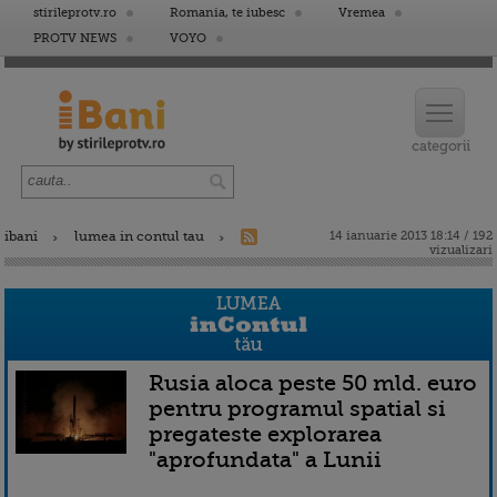
stirileprotv.ro
Romania, te iubesc
Vremea
PROTV NEWS
VOYO
ibani
lumea in contul tau
14 ianuarie 2013 18:14 / 192
vizualizari
Rusia aloca peste 50 mld. euro
pentru programul spatial si
pregateste explorarea
"aprofundata" a Lunii