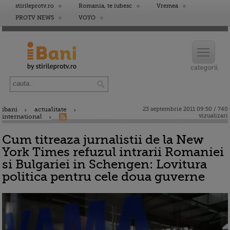
stirileprotv.ro
Romania, te iubesc
Vremea
PROTV NEWS
VOYO
ibani
actualitate
23 septembrie 2011 09:50 / 740
vizualizari
international
Cum titreaza jurnalistii de la New
York Times refuzul intrarii Romaniei
si Bulgariei in Schengen: Lovitura
politica pentru cele doua guverne