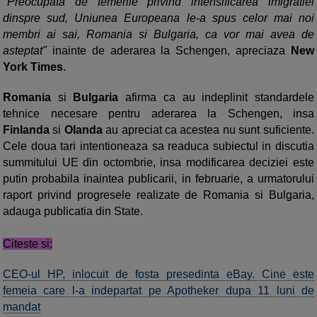
"Preocupata de temerile privind intensificarea imigratiei
dinspre sud, Uniunea Europeana le-a spus celor mai noi
membri ai sai, Romania si Bulgaria, ca vor mai avea de
asteptat"
inainte de aderarea la Schengen, apreciaza
New
York Times
.
Romania
si
Bulgaria
afirma ca au indeplinit standardele
tehnice necesare pentru aderarea la Schengen, insa
Finlanda
si
Olanda
au apreciat ca acestea nu sunt suficiente.
Cele doua tari intentioneaza sa readuca subiectul in discutia
summitului UE din octombrie, insa modificarea deciziei este
putin probabila inaintea publicarii, in februarie, a urmatorului
raport privind progresele realizate de Romania si Bulgaria,
adauga publicatia din State.
Citeste si:
CEO-ul HP, inlocuit de fosta presedinta eBay. Cine este
femeia care l-a indepartat pe Apotheker dupa 11 luni de
mandat