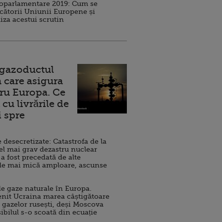
roparlamentare 2019: Cum se
cătorii Uniunii Europene și
iza acestui scrutin
 gazoductul
 care asigura
ru Europa. Ce
cu livrările de
i spre
esecretizate: Catastrofa de la
el mai grav dezastru nuclear
 a fost precedată de alte
de mai mică amploare, ascunse
e gaze naturale în Europa.
nit Ucraina marea câștigătoare
 gazelor rusești, deși Moscova
sibilul s-o scoată din ecuație