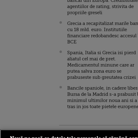
bancar din Europa. Credibilitate
agentiilor de rating, strivita de
propriile greseli
Grecia a recapitalizat marile ba
cu 18 mld. euro. Institutiile
financiare redobandesc accesul 
BCE
Spania, Italia si Grecia isi pierd
aliatul cel mai de pret.
Medicamentul minune care ar
putea salva zona euro se
prabuseste sub greutatea crizei
Bancile spaniole, in cadere liber
Bursa de la Madrid s-a prabusit 
minimul ultimilor noua ani si a
tras in jos toate pietele europen
Stirileprotv.ro
ilike-it.