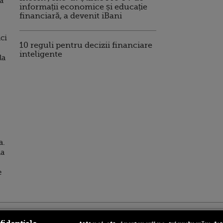
a
informații economice și educație
financiară, a devenit iBani
nci
10 reguli pentru decizii financiare
inteligente
la
a.
la
e
ro
foodstory.ro
Procinema.ro