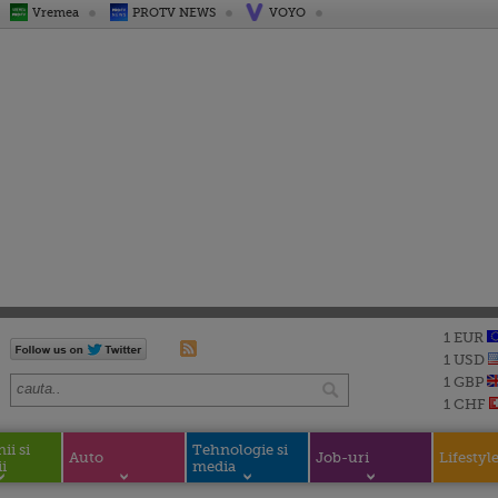
Vremea
PROTV NEWS
VOYO
1 EUR
1 USD
1 GBP
1 CHF
i si
Tehnologie si
Auto
Job-uri
Lifestyl
i
media