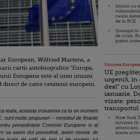
Istorie cu 
vulnerabilă
cauza dator
de la BCE
Șomajul în 
de criză. R
puțini șom
lar European, Wilfried Martens, a
Uniunea Europea
sarii cartii autobiografice "Europa,
UE pregăte
niunii Europene este al unei uniuni
urgență, în
od direct de catre cetatenii europeni.
deal” cu Lo
ianuarie. 
vizate: pesc
transportul 
ica reala, aceasta inseamna ca la un moment
New York T
, sunt multe propuneri – ministrul de finante
intrarea în
entru presedintele Comisiei Europene si al
americani,
em sa avem doi presedinti, avem nevoie de
foarte acti
uie luata de sefii de stat si de guvern, sa