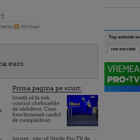
t
Twitter
RSS Feed
Top articole i
cele mai citite
ona euro
Prima pagina pe scurt:
Invață să ții sub
a
control cheltuielile
de sărbători. Cum
a
funcționează cardul
de cumpărături
Incont , site-ul Știrile Pro TV de