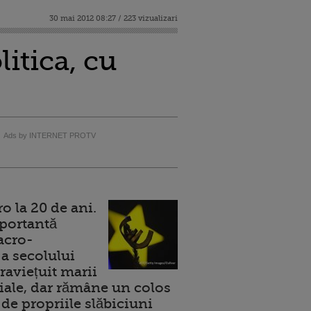
30 mai 2012 08:27 / 223 vizualizari
itica, cu
Ads by INTERNET PROTV
 la 20 de ani.
portantă
acro-
a secolului
raviețuit marii
ale, dar rămâne un colos
de propriile slăbiciuni