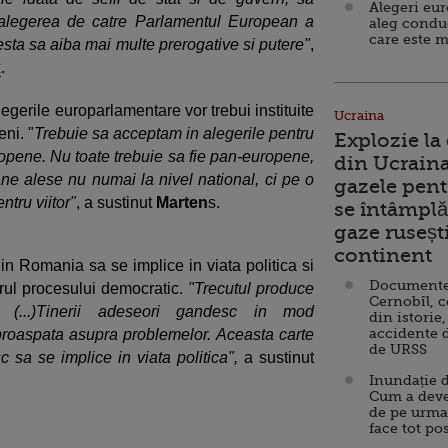
Alegeri eu
r alegerea de catre Parlamentul European a
aleg condu
care este m
esta sa aiba mai multe prerogative si putere"
,
x
.
legerile europarlamentare vor trebui instituite
Ucraina
ni. "
Trebuie sa acceptam in alegerile pentru
Explozie la
pene. Nu toate trebuie sa fie pan-europene,
din Ucraina
e alese nu numai la nivel national, ci pe o
gazele pent
ntru viitor"
, a sustinut
Marten
s.
se întâmplă 
gaze ruseșt
continent
 din Romania sa se implice in viata politica si
Documente d
drul procesului democratic.
"Trecutul produce
Cernobîl, c
l (...)Tinerii adeseori gandesc in mod
din istorie,
accidente 
roaspata asupra problemelor. Aceasta carte
de URSS
c sa se implice in viata politica",
a sustinut
Inundație d
Cum a deve
de pe urma
face tot po