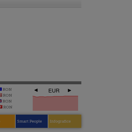
EUR
RON
RON
RON
RON
e
Smart People
Infografice