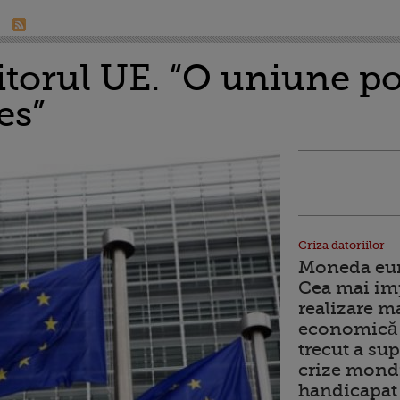
torul UE. “O uniune pol
es”
Criza datoriilor
Moneda euro
Cea mai im
realizare m
economică 
trecut a sup
crize mondi
handicapat 