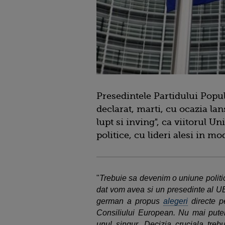
Presedintele Partidului Popu
declarat, marti, cu ocazia lan
lupt si inving", ca viitorul U
politice, cu lideri alesi in m
"
Trebuie sa devenim o uniune polit
dat vom avea si un presedinte al UE
german a propus
alegeri
directe p
Consiliului European. Nu mai put
unul singur. Decizia cruciala treb