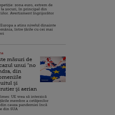
repetiție: zona euro, extrem de
 la șocuri, în principal din
iilor. Avertisment îngrijorător
Europa a atins nivelul dinainte
omânia, între țările cu cei mai
eri
na
ște măsuri de
 cazul unui ”no
ndra, din
Domeniile
uitul şi
rutier şi aerian
imes: UE vrea să interzică
 țările membre a cetăţenilor
 din cauza pandemiei încă
ve din SUA