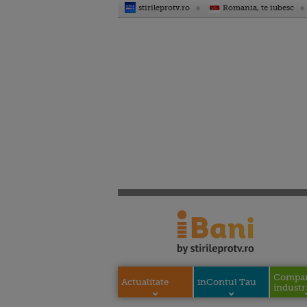
stirileprotv.ro
Romania, te iubesc
Compani
Actualitate
inContul Tau
industri