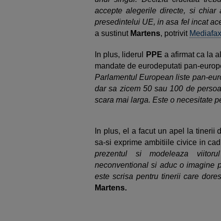
accepte alegerile directe, si chia
presedintelui UE, in asa fel incat ac
a sustinut
Martens
, potrivit
Mediafa
In plus, liderul
PPE
a afirmat ca la a
mandate de eurodeputati pan-europe
Parlamentul European liste pan-euro
dar sa zicem 50 sau 100 de persoan
scara mai larga. Este o necesitate pe
In plus, el a facut un apel la tinerii
sa-si exprime ambitiile civice in ca
prezentul si modeleaza viitoru
neconventional si aduc o imagine p
este scrisa pentru tinerii care dores
Martens.