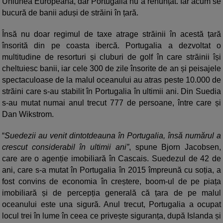
Uniunea Europeană, dar Portugalia nu a renunțat. Iar acum se
bucură de banii aduși de străini în țară.
Însă nu doar regimul de taxe atrage străinii în acestă țară
însorită din pe coasta ibercă. Portugalia a dezvoltat o
multitudine de resorturi și cluburi de golf în care străinii își
cheltuiesc banii, iar cele 300 de zile însorite de an și peisajele
spectaculoase de la malul oceanului au atras peste 10.000 de
străini care s-au stabilit în Portugalia în ultimii ani. Din Suedia
s-au mutat numai anul trecut 777 de persoane, între care și
Dan Wikstrom.
“
Suedezii au venit dintotdeauna în Portugalia, însă numărul a
crescut considerabil în ultimii ani”
, spune Bjorn Jacobsen,
care are o agenție imobiliară în Cascais. Suedezul de 42 de
ani, care s-a mutat în Portugalia în 2015 împreună cu soția, a
fost convins de economia în creștere, boom-ul de pe piața
imobiliară și de percepția generală că țara de pe malul
oceanului este una sigură. Anul trecut, Portugalia a ocupat
locul trei în lume în ceea ce privește siguranța, după Islanda și