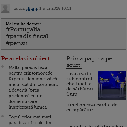
autor:
iBani
, 1 mai 2018 10:51
Mai multe despre:
#Portugalia
#paradis fiscal
#pensii
Pe acelasi subiect:
Prima pagina pe
scurt:
Malta, paradis fiscal
pentru criptomonede.
Invață să ții
Experții atenționează că
sub control
cheltuielile
micul stat din zona euro
de sărbători.
a devenit “prea
Cum
prietenos” cu un
domeniu care
funcționează cardul de
îngrijorează lumea
cumpărături
Topul celor mai mari
paradisuri fiscale din
Incont , site-ul Știrile Pro