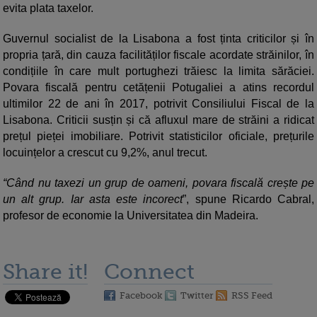
evita plata taxelor.
Guvernul socialist de la Lisabona a fost ținta criticilor și în
propria țară, din cauza facilităților fiscale acordate străinilor, în
condițiile în care mult portughezi trăiesc la limita sărăciei.
Povara fiscală pentru cetățenii Potugaliei a atins recordul
ultimilor 22 de ani în 2017, potrivit Consiliului Fiscal de la
Lisabona. Criticii susțin și că afluxul mare de străini a ridicat
prețul pieței imobiliare. Potrivit statisticilor oficiale, prețurile
locuințelor a crescut cu 9,2%, anul trecut.
“Când nu taxezi un grup de oameni, povara fiscală crește pe
un alt grup. Iar asta este incorect
”, spune Ricardo Cabral,
profesor de economie la Universitatea din Madeira.
Share it!
Connect
Facebook
Twitter
RSS Feed