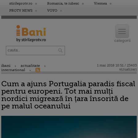
stirileprotv.ro
Romania, te iubesc
Vremea
PROTV NEWS
VOYO
ibani
actualitate
1 mai 2018 10:51 / 23403
vizualizari
international
Cum a ajuns Portugalia paradis fiscal
pentru europeni. Tot mai mulți
nordici migrează în țara însorită de
pe malul oceanului