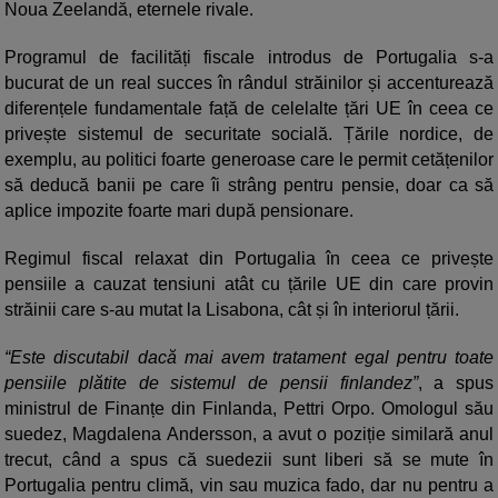
Noua Zeelandă, eternele rivale.
Programul de facilități fiscale introdus de Portugalia s-a
bucurat de un real succes în rândul străinilor și accenturează
diferențele fundamentale față de celelalte țări UE în ceea ce
privește sistemul de securitate socială. Țările nordice, de
exemplu, au politici foarte generoase care le permit cetățenilor
să deducă banii pe care îi strâng pentru pensie, doar ca să
aplice impozite foarte mari după pensionare.
Regimul fiscal relaxat din Portugalia în ceea ce privește
pensiile a cauzat tensiuni atât cu țările UE din care provin
străinii care s-au mutat la Lisabona, cât și în interiorul țării.
“Este discutabil dacă mai avem tratament egal pentru toate
pensiile plătite de sistemul de pensii finlandez”
, a spus
ministrul de Finanțe din Finlanda, Pettri Orpo. Omologul său
suedez, Magdalena Andersson, a avut o poziție similară anul
trecut, când a spus că suedezii sunt liberi să se mute în
Portugalia pentru climă, vin sau muzica fado, dar nu pentru a